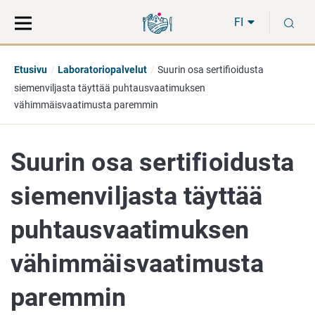
Siirry
Siirry
H
suoraan
koko
FI
sisältöön
sivuston
hakuun
Etusivu
Laboratoriopalvelut
Suurin osa sertifioidusta
siemenviljasta täyttää puhtausvaatimuksen
vähimmäisvaatimusta paremmin
Suurin osa sertifioidusta
siemenviljasta täyttää
puhtausvaatimuksen
vähimmäisvaatimusta
paremmin