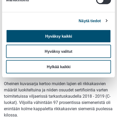
Näytä tiedot
Hyväksy kaikki
Hyväksy valitut
Muiden viljalajien siementen määrät luokiteltuina ja niiden
osuus (%) puhtausvaatimusten täyttävissä sertifiointia
Hylkää kaikki
varten toimitetuissa viljansiemenerissä
tarkastuskausittain.
Oheinen kuvasarja kertoo muiden lajien eli rikkakasvien
määrät luokiteltuina ja niiden osuudet sertifiointia varten
toimitetuissa viljaerissä tarkastuskaudella 2018 - 2019 (C-
luokat). Viljoilla vähintään 97 prosentissa siemeneristä oli
enintään kolme kappaletta rikkakasvien siemeniä puolessa
kilossa.