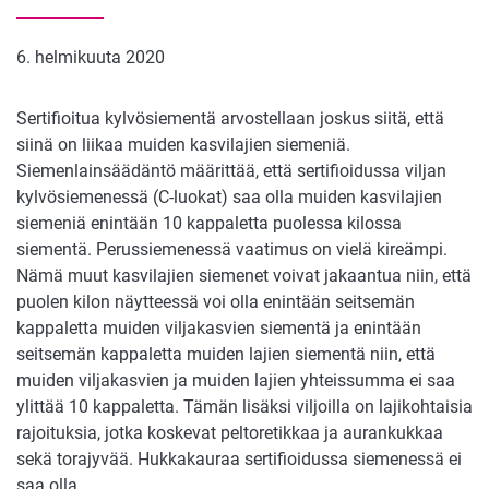
6. helmikuuta 2020
Sertifioitua kylvösiementä arvostellaan joskus siitä, että
siinä on liikaa muiden kasvilajien siemeniä.
Siemenlainsäädäntö määrittää, että sertifioidussa viljan
kylvösiemenessä (C-luokat) saa olla muiden kasvilajien
siemeniä enintään 10 kappaletta puolessa kilossa
siementä. Perussiemenessä vaatimus on vielä kireämpi.
Nämä muut kasvilajien siemenet voivat jakaantua niin, että
puolen kilon näytteessä voi olla enintään seitsemän
kappaletta muiden viljakasvien siementä ja enintään
seitsemän kappaletta muiden lajien siementä niin, että
muiden viljakasvien ja muiden lajien yhteissumma ei saa
ylittää 10 kappaletta. Tämän lisäksi viljoilla on lajikohtaisia
rajoituksia, jotka koskevat peltoretikkaa ja aurankukkaa
sekä torajyvää. Hukkakauraa sertifioidussa siemenessä ei
saa olla.