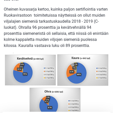
Oheinen kuvasarja kertoo, kuinka paljon sertifiointia varten
Ruokavirastoon toimitetuissa näytteissä on ollut muiden
viljalajien siemeniä tarkastuskaudella 2018 - 2019 (C-
luokat). Ohralla 96 prosenttia ja kevätvehnällä 94
prosenttia siemeneristä oli sellaisia, että niissä oli enintään
kolme kappaletta muiden viljojen siemeniä puolessa
kilossa. Kauralla vastaava luku oli 89 prosenttia.