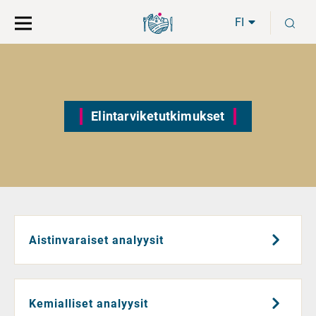
Siirry
Siirry
H
suoraan
koko
FI
sisältöön
sivuston
hakuun
Elintarviketutkimukset
Aistinvaraiset analyysit
Kemialliset analyysit