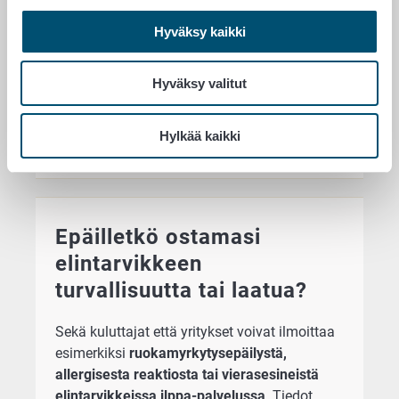
analytiikassa, jota ei ole saatavissa
Hyväksy kaikki
paikallisissa elintarviketutkimuksia tekevissä
laboratorioissa. Ruokavirastossa tehdään
ruokamyrkytysepidemioiden lähteiden
Hyväksy valitut
selvittämiseen liittyviä tutkimuksia sekä
jatkotutkimuksia elintarviketuotantolinjojen
Hylkää kaikki
prosessikontaminaatioiden selvittämiseksi.
Epäilletkö ostamasi
elintarvikkeen
turvallisuutta tai laatua?
Sekä kuluttajat että yritykset voivat ilmoittaa
esimerkiksi
ruokamyrkytysepäilystä,
allergisesta reaktiosta tai vierasesineistä
elintarvikkeissa ilppa-palvelussa
. Tiedot