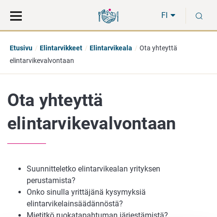
Siirry
Siirry
H
suoraan
koko
FI
sisältöön
sivuston
hakuun
Etusivu
Elintarvikkeet
Elintarvikeala
Ota yhteyttä
elintarvikevalvontaan
Ota yhteyttä
elintarvikevalvontaan
Suunnitteletko elintarvikealan yrityksen
perustamista?
Onko sinulla yrittäjänä kysymyksiä
elintarvikelainsäädännöstä?
Mietitkö ruokatapahtuman järjestämistä?