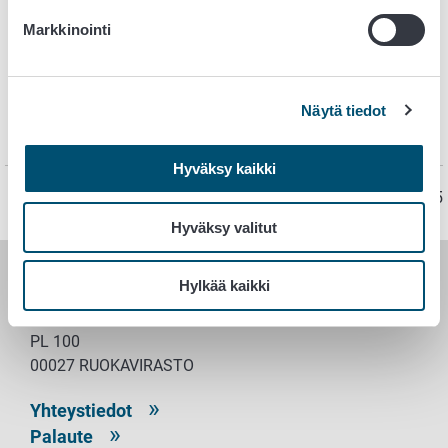
yhteydenottoihin.
Markkinointi
Elintarvikevalvonnan yhteystiedot
Näytä tiedot
Voit hakea elintarvikevalvonnan yhteystiedot
ilppa-
ilmoituspalvelun etusivun
lopusta.
Hyväksy kaikki
Sivu on viimeksi päivitetty 17.12.2025
Hyväksy valitut
Hylkää kaikki
RUOKAVIRASTO
PL 100
00027 RUOKAVIRASTO
Yhteystiedot
Palaute