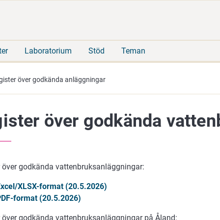
Gå
Sök
direkt
på
till
hela
innehåll
webbplatsen
ter
Laboratorium
Stöd
Teman
gister över godkända anläggningar
ister över godkända vatte
r över godkända vattenbruksanläggningar:
Excel/XLSX-format (20.5.2026)
PDF-format (20.5.2026)
r över godkända vattenbruksanläggningar på Åland: