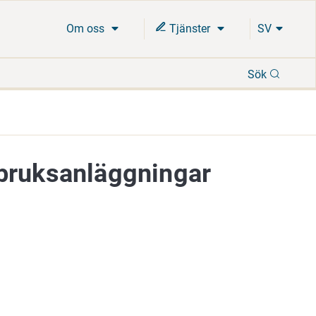
Om oss
Tjänster
SV
Sök
Sök
nbruksanläggningar