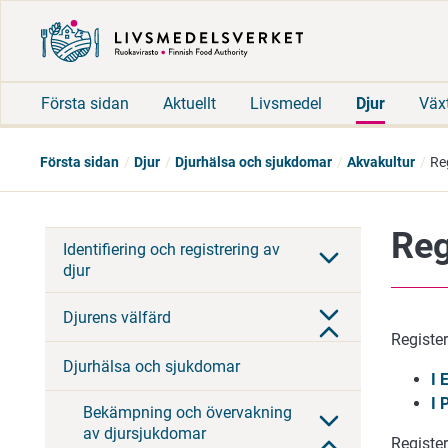
Första sidan
Aktuellt
Livsmedel
Djur
Väx
Första sidan
Djur
Djurhälsa och sjukdomar
Akvakultur
Re
Reg
Identifiering och registrering av
djur
Djurens välfärd
Registe
Djurhälsa och sjukdomar
I 
I 
Bekämpning och övervakning
av djursjukdomar
Registe