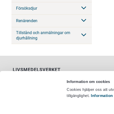
Försöksdjur
Renärenden
Tillstånd och anmälningar om
djurhållning
LIVSMEDELSVERKET
PB 100
Information om cookies
00027 LIVSMEDELSVERKET
Cookies hjälper oss att ut
tillgänglighet.
Information
Kontaktuppgifter
Växel +358
Ge respons
Dataskydd