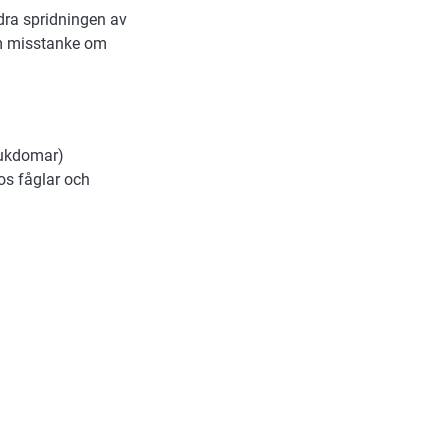
ndra spridningen av
om misstanke om
jukdomar)
os fåglar och