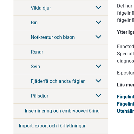
Det har 
Vilda djur
fågelin
fågelinf
Bin
Ytterlig
Nötkreatur och bison
Enhetsd
Renar
Special
diagnos
Svin
E-posta
Fjäderfä och andra fåglar
Läs mer
Pälsdjur
Fågelin
Fågelin
Inseminering och embryoöverföring
Utehåll
Import, export och förflyttningar