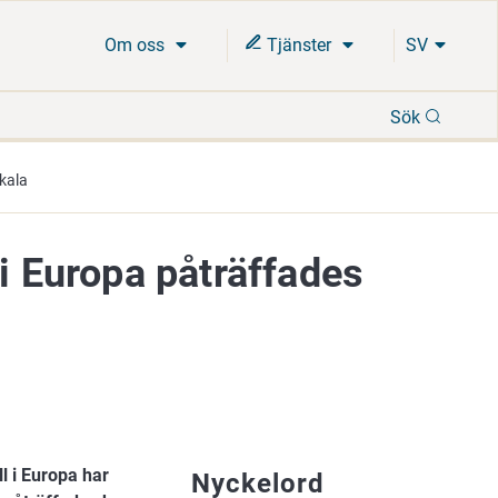
Om oss
Tjänster
SV
Sök
Sök
kkala
 i Europa påträffades
l i Europa har
Nyckelord