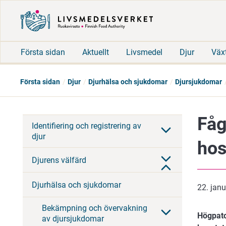
Första sidan
Aktuellt
Livsmedel
Djur
Väx
Första sidan
Djur
Djurhälsa och sjukdomar
Djursjukdomar
Fåg
Identifiering och registrering av
djur
hos
Djurens välfärd
Djurhälsa och sjukdomar
22. jan
Bekämpning och övervakning
Högpato
av djursjukdomar