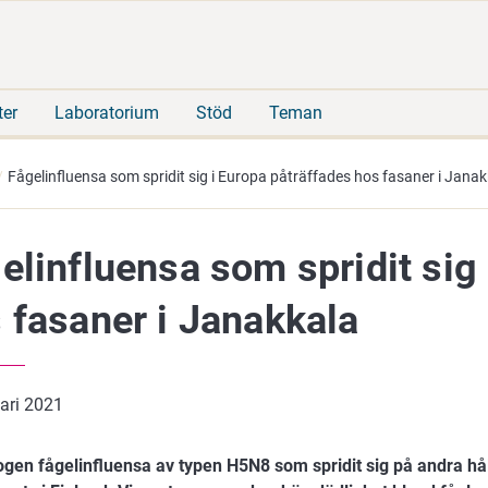
Gå
Sök
direkt
på
till
hela
innehåll
webbplatsen
ter
Laboratorium
Stöd
Teman
Fågelinfluensa som spridit sig i Europa påträffades hos fasaner i Jana
elinfluensa som spridit sig
 fasaner i Janakkala
uari 2021
gen fågelinfluensa av typen H5N8 som spridit sig på andra hål