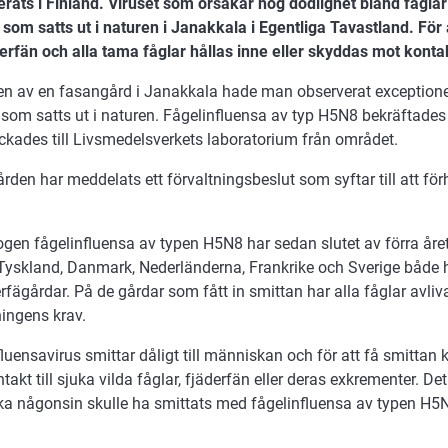
erats i Finland. Viruset som orsakar hög dödlighet bland fågla
som satts ut i naturen i Janakkala i Egentliga Tavastland. För 
erfän och alla tama fåglar hållas inne eller skyddas mot konta
ten av en fasangård i Janakkala hade man observerat exceptionel
 som satts ut i naturen. Fågelinfluensa av typ H5N8 bekräftade
ckades till Livsmedelsverkets laboratorium från området.
den har meddelats ett förvaltningsbeslut som syftar till att fö
gen fågelinfluensa av typen H5N8 har sedan slutet av förra året
 Tyskland, Danmark, Nederländerna, Frankrike och Sverige både h
rfägårdar. På de gårdar som fått in smittan har alla fåglar avliv
ningens krav.
luensavirus smittar dåligt till människan och för att få smittan 
takt till sjuka vilda fåglar, fjäderfän eller deras exkrementer. Det
a någonsin skulle ha smittats med fågelinfluensa av typen H5N