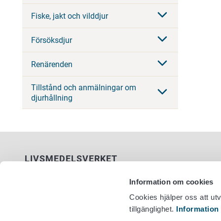
Fiske, jakt och vilddjur
Försöksdjur
Renärenden
Tillstånd och anmälningar om
djurhållning
LIVSMEDELSVERKET
PB 100
Information om cookies
00027 LIVSMEDELSVERKET
Cookies hjälper oss att ut
tillgänglighet.
Information
Kontaktuppgifter
Växel +358