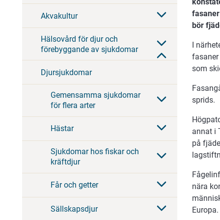
konstat
fasaner 
Akvakultur
bör fjäd
Hälsovård för djur och
I närhe
förebyggande av sjukdomar
fasaner
som ski
Djursjukdomar
Fasangår
Gemensamma sjukdomar
sprids.
för flera arter
Högpato
Hästar
annat i
på fjäde
Sjukdomar hos fiskar och
lagstift
kräftdjur
Fågelinf
Får och getter
nära kon
människ
Sällskapsdjur
Europa.