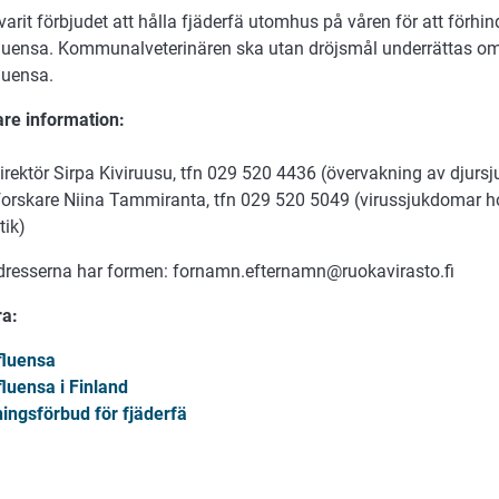
varit förbjudet att hålla fjäderfä utomhus på våren för att förhi
fluensa. Kommunalveterinären ska utan dröjsmål underrättas 
luensa.
are information:
irektör Sirpa Kiviruusu, tfn 029 520 4436 (övervakning av djurs
forskare Niina Tammiranta, tfn 029 520 5049 (virussjukdomar h
tik)
dresserna har formen: fornamn.efternamn@ruokavirasto.fi
a:
fluensa
fluensa i Finland
ningsförbud för fjäderfä