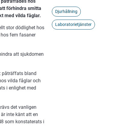
r påträffades hos
att förhindra smitta
Djurhållning
kt med vilda fåglar.
Laboratorietjänster
lt stor dödlighet hos
s hos fem fasaner
rhindra att sjukdomen
 påträffats bland
os vilda fåglar och
ats i enlighet med
krävs det vanligen
 är inte känt att en
8 som konstaterats i