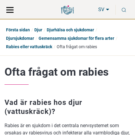
Gå
Sök
S
direkt
på
SV
till
hela
innehåll
webbplatsen
Första sidan
Djur
Djurhälsa och sjukdomar
Djursjukdomar
Gemensamma sjukdomar för flera arter
Rabies eller vattuskräck
Ofta frågat om rabies
Ofta frågat om rabies
Vad är rabies hos djur
(vattuskräck)?
Rabies är en sjukdom i det centrala nervsystemet som
orsakas av rabiesvirus och infekterar alla varmblodiga djur,