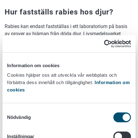
Hur fastställs rabies hos djur?
Rabies kan endast fastställas i ett laboratorium på basis
av prover av hjärnan från döda djur. Livsmedelsverket
undersöker alla misstänkta fall av rabies i Finland. Enbart
utifrån symptomen kan man inte vara säker på att ett djur
har rabies, symptomen är synnerligen varierande.
Information om cookies
Hur bekämpas rabies?
Cookies hjälper oss att utveckla vår webbplats och
förbättra dess innehåll och tillgänglighet.
Information om
Spridningen av rabies förebyggs genom vaccinering av
cookies
både frilevande djur och husdjur mot sjukdomen. Hösttider
sprider Finland ut längs sydostgränsen betesvaccin för
mårdhundar och rävar. Även Ryssland på sin sida
Samtyckesval
vaccinerar små rovdjur med betesvaccin. Livsmedelsverket
Nödvändig
svarar för utspridningen av vaccinerna i Finland.
Hundar som används för jakt och myndigheters
Inställningar