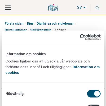
Gå
Sök
S
direkt
på
SV
till
hela
innehåll
webbplatsen
Första sidan
Djur
Djurhälsa och sjukdomar
Djursjukdomar
Sällskapsdjur
Kaniner
Kaniner
Information om cookies
Cookies hjälper oss att utveckla vår webbplats och
förbättra dess innehåll och tillgänglighet.
Information om
Rabbit hemorrhagic disease RHD
cookies
Myxomatos
Samtyckesval
Nödvändig
Sidan har senast uppdaterats 10.11.2021