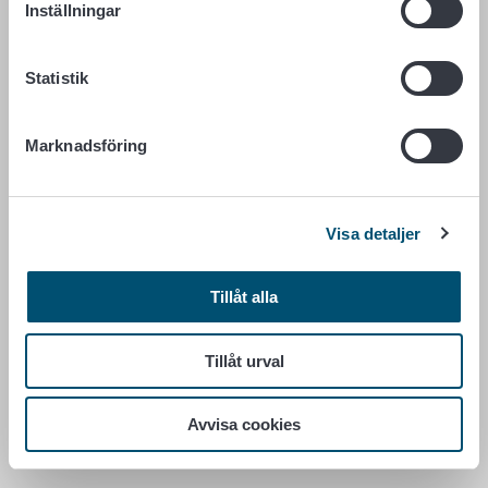
Inställningar
LIVSMEDELSVERKET
Statistik
PB 100
00027 LIVSMEDELSVERKET
Marknadsföring
Kontaktuppgifter
Ge respons
Visa detaljer
Dataskydd
Tillgänglighetsutlåtande
Tillåt alla
Information om webbplatsen
Cookie inställningar
Tillåt urval
Avvisa cookies
Växel +358 29 530 0400