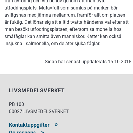
från avföring och vid behov genom att man byter
utfodringsplats. Matavfall som samlas på marken bör
avlägsnas med jämna mellanrum, framför allt om platsen
är fuktig. Det lönar sig att alltid tvätta händerna väl efter att
man besökt utfodringsplatsen, eftersom salmonella hos
småfåglar kan smitta även människor. Katter kan också
insjukna i salmonella, om de äter sjuka fåglar.
Sidan har senast uppdaterats 15.10.2018
LIVSMEDELSVERKET
PB 100
00027 LIVSMEDELSVERKET
Kontaktuppgifter
Ge respons