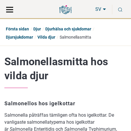
Gå
Sök
S
direkt
på
SV
till
hela
innehåll
webbplatsen
Första sidan
Djur
Djurhälsa och sjukdomar
Djursjukdomar
Vilda djur
Salmonellasmitta
Salmonellasmitta hos
vilda djur
Salmonellos hos igelkottar
Salmonella påträffas tämligen ofta hos igelkottar. De
vanligaste salmonellatyperna hos igelkottar
är
Salmonella
Enteritidis och
Salmonella
Typhimurium,