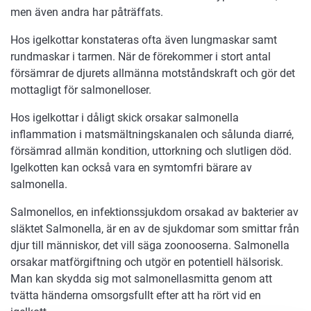
men även andra har påträffats.
Hos igelkottar konstateras ofta även lungmaskar samt
rundmaskar i tarmen. När de förekommer i stort antal
försämrar de djurets allmänna motståndskraft och gör det
mottagligt för salmonelloser.
Hos igelkottar i dåligt skick orsakar salmonella
inflammation i matsmältningskanalen och sålunda diarré,
försämrad allmän kondition, uttorkning och slutligen död.
Igelkotten kan också vara en symtomfri bärare av
salmonella.
Salmonellos, en infektionssjukdom orsakad av bakterier av
släktet Salmonella, är en av de sjukdomar som smittar från
djur till människor, det vill säga zoonooserna. Salmonella
orsakar matförgiftning och utgör en potentiell hälsorisk.
Man kan skydda sig mot salmonellasmitta genom att
tvätta händerna omsorgsfullt efter att ha rört vid en