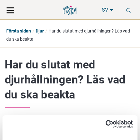
Gå
Sök
S
direkt
på
SV
till
hela
innehåll
webbplatsen
Första sidan
Djur
Har du slutat med djurhållningen? Läs vad
du ska beakta
Har du slutat med
djurhållningen? Läs vad
du ska beakta
21. oktober 2025
När djurhållningen upphör helt eller man gör ett uppehåll i