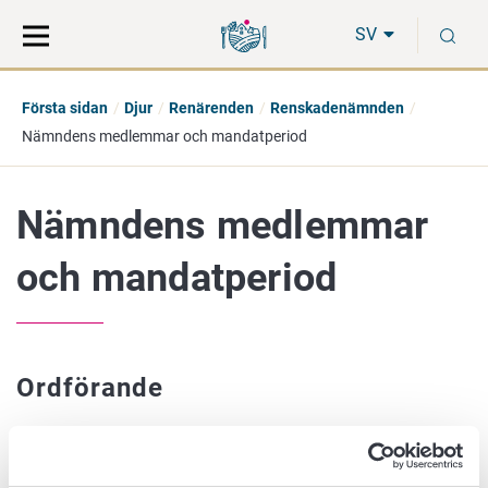
Gå
Sök
S
direkt
på
SV
till
hela
innehåll
webbplatsen
Första sidan
Djur
Renärenden
Renskadenämnden
Nämndens medlemmar och mandatperiod
Nämndens medlemmar
och mandatperiod
Ordförande
Tingsdomare Ahti Kontturi, Uleåborg tingsrätt