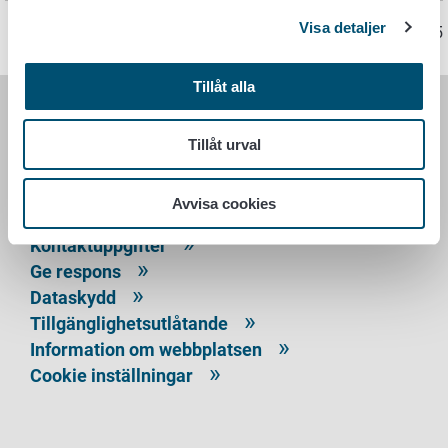
Visa detaljer
Sidan har senast uppdaterats 9.6.2025
Tillåt alla
LIVSMEDELSVERKET
Tillåt urval
PB 100
00027 LIVSMEDELSVERKET
Avvisa cookies
Kontaktuppgifter
Ge respons
Dataskydd
Tillgänglighetsutlåtande
Information om webbplatsen
Cookie inställningar