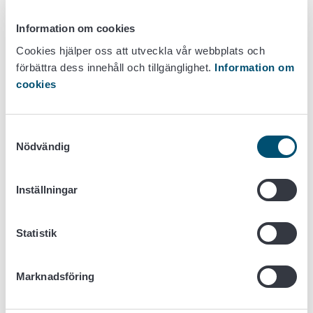
Vice ordförande
Information om cookies
Forskare, agrolog Rauno Kuha, Naturresursinstitutet
Cookies hjälper oss att utveckla vår webbplats och
Medlemmar
förbättra dess innehåll och tillgänglighet.
Information om
cookies
Sametingets andra vice ordförande Leo Aikio
Landsbygdssekreterare, agrolog Markku Heikkilä, Kemijärvi
Samtyckesval
SpecialforskareJohanna Leppälä, Naturresursinstitutet
Nödvändig
Universitetsforskare, jur.dr., VH Juha Joona, Lapplands
universitet
Skogsbruksingenjör Juha Järvenpää
Inställningar
Borgmästare Harri Peltola, Puolango
Mandatperiod
Statistik
Renskadenämndens mandatperiod är 4.6.2025 – 4.6.2029.
Marknadsföring