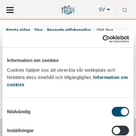
Gå
Sök
S
direkt
på
SV
till
hela
innehåll
webbplatsen
Första sidan
Djur
Resande sällskapsdjur
JSM: Nya
bestämmelser om växtskydd
JSM: Nya bestämmelser
Information om cookies
Cookies hjälper oss att utveckla vår webbplats och
om växtskydd
förbättra dess innehåll och tillgänglighet.
Information om
cookies
14. december 2019
Samtyckesval
Nödvändig
Inställningar
LIVSMEDELSVERKET