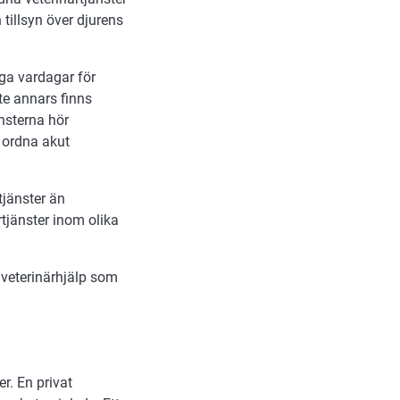
 tillsyn över djurens
ga vardagar för
te annars finns
nsterna hör
 ordna akut
jänster än
rtjänster inom olika
veterinärhjälp som
er. En privat