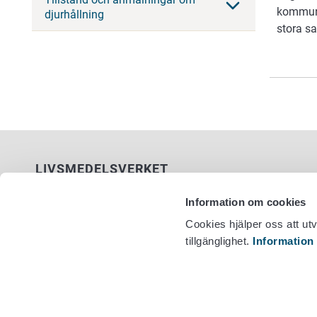
kommuner
djurhållning
stora s
LIVSMEDELSVERKET
PB 100
Information om cookies
00027 LIVSMEDELSVERKET
Cookies hjälper oss att ut
tillgänglighet.
Information
Kontaktuppgifter
Växel +358
Ge respons
Dataskydd
Tillgänglighetsutlåtande