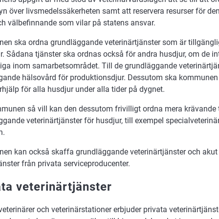
syn över livsmedelssäkerheten samt att reservera resurser för den
ch välbefinnande som vilar på statens ansvar.
n ska ordna grundläggande veterinärtjänster som är tillgängli
r. Sådana tjänster ska ordnas också för andra husdjur, om de in
gliga inom samarbetsområdet. Till de grundläggande veterinärtjä
gande hälsovård för produktionsdjur. Dessutom ska kommunen
rhjälp för alla husdjur under alla tider på dygnet.
unen så vill kan den dessutom frivilligt ordna mera krävande t
gande veterinärtjänster för husdjur, till exempel specialveterinä
n.
n kan också skaffa grundläggande veterinärtjänster och akut 
änster från privata serviceproducenter.
ata veterinärtjänster
veterinärer och veterinärstationer erbjuder privata veterinärtjänst