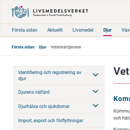
Första sidan
Aktuellt
Livsmedel
Djur
Väx
Första sidan
Djur
Veterinärtjänster
Vet
Identifiering och registrering av
djur
Djurens välfärd
Komm
Djurhälsa och sjukdomar
Kommuna
och häl
Import, export och förflyttningar
Kommunen