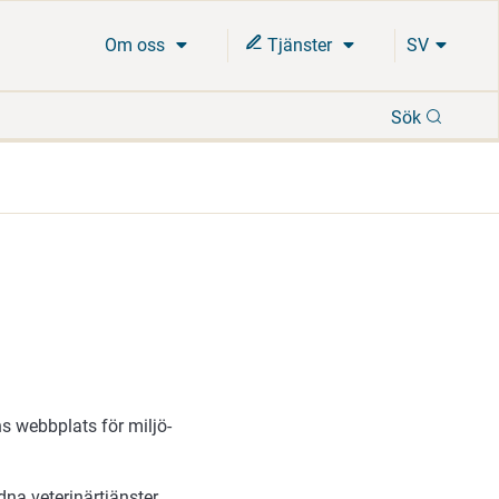
Om oss
Tjänster
SV
Sök
Sök
 webbplats för miljö-
dna veterinärtjänster