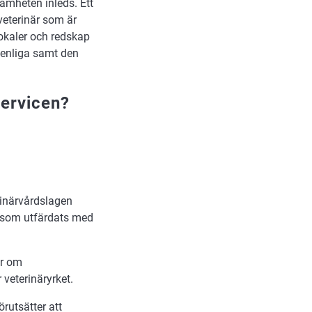
amheten inleds. Ett
 veterinär som är
lokaler och redskap
enliga samt den
servicen?
rinärvårdslagen
, som utfärdats med
er om
veterinäryrket.
utsätter att