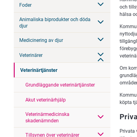
Foder
och till
hälsa o
Animaliska biprodukter och döda
djur
Kommune
nyttodju
Medicinering av djur
tillgän
förebyg
Veterinärer
veterinä
Om komm
Veterinärtjänster
grundläg
område
Grundläggande veterinärtjänster
Kommune
Akut veterinärhjälp
köpta tj
Veterinärmedicinska
Priv
skadenämnden
Privata 
Tillsynen över veterinärer