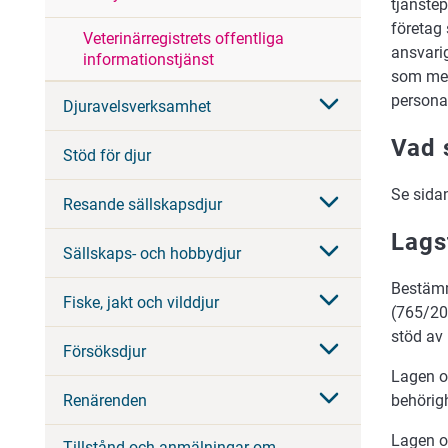
tjänste
företag 
Veterinärregistrets offentliga
ansvarig
informationstjänst
som med
persona
Djuravelsverksamhet
Vad 
Stöd för djur
Se sida
Resande sällskapsdjur
Lags
Sällskaps- och hobbydjur
Bestämm
Fiske, jakt och vilddjur
(765/20
stöd av 
Försöksdjur
Lagen o
behörigh
Renärenden
Lagen o
Tillstånd och anmälningar om