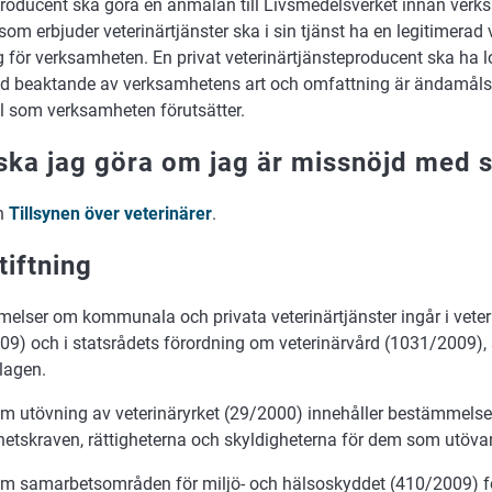
producent ska göra en anmälan till Livsmedelsverket innan verks
som erbjuder veterinärtjänster ska i sin tjänst ha en legitimerad
 för verksamheten. En privat veterinärtjänsteproducent ska ha 
 beaktande av verksamhetens art och omfattning är ändamåls
l som verksamheten förutsätter.
ska jag göra om jag är missnöjd med 
n
Tillsynen över veterinärer
.
tiftning
elser om kommunala och privata veterinärtjänster ingår i vete
09) och i statsrådets förordning om veterinärvård (1031/2009)
lagen.
m utövning av veterinäryrket (29/2000) innehåller bestämmels
etskraven, rättigheterna och skyldigheterna för dem som utövar 
m samarbetsområden för miljö- och hälsoskyddet (410/2009) för