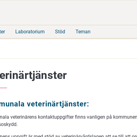
Gå
Sök
direkt
på
till
hela
innehåll
webbplatsen
ter
Laboratorium
Stöd
Teman
erinärtjänster
unala veterinärtjänster:
la veterinärens kontaktuppgifter finns vanligen på kommunens
soskydd.
s uppgift är med stöd av veterinärvårdslagen att se till att or