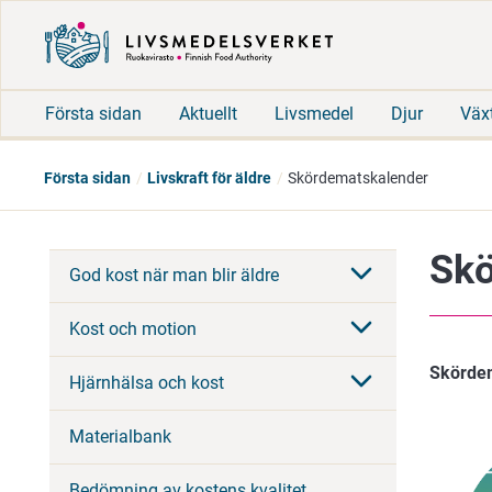
Första sidan
Aktuellt
Livsmedel
Djur
Väx
Första sidan
Livskraft för äldre
Skördematskalender
Skö
God kost när man blir äldre
Kost och motion
Skörde
Hjärnhälsa och kost
Materialbank
Bedömning av kostens kvalitet