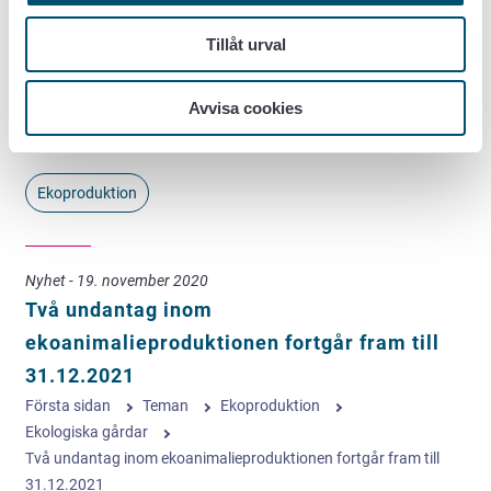
Livsmedelsverket har beslutat att vårens och
Tillåt urval
försommarens ekogranskningar på basen av
riskbedömning kan utföras på distans. Granskningar på
Avvisa cookies
distans görs både hos livsmedelsföretag och på
ekogårdar.…
Ekoproduktion
Nyhet - 19. november 2020
Två undantag inom
ekoanimalieproduktionen fortgår fram till
31.12.2021
Första sidan
Teman
Ekoproduktion
Ekologiska gårdar
Två undantag inom ekoanimalieproduktionen fortgår fram till
31.12.2021