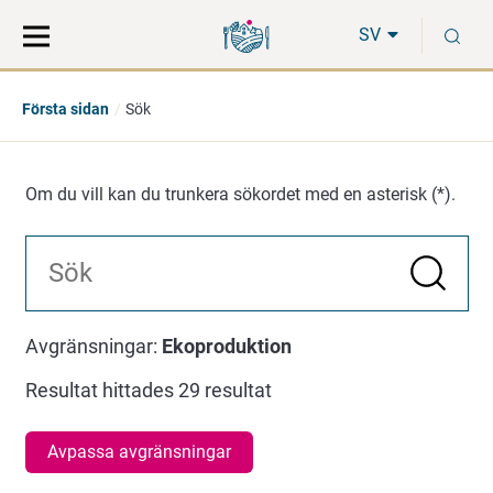
Gå
Sök
S
direkt
på
SV
till
hela
innehåll
webbplatsen
Första sidan
Sök
Om du vill kan du trunkera sökordet med en asterisk (*).
Sök
Sök
Avgränsningar:
Ekoproduktion
Resultat hittades 29 resultat
Avpassa avgränsningar