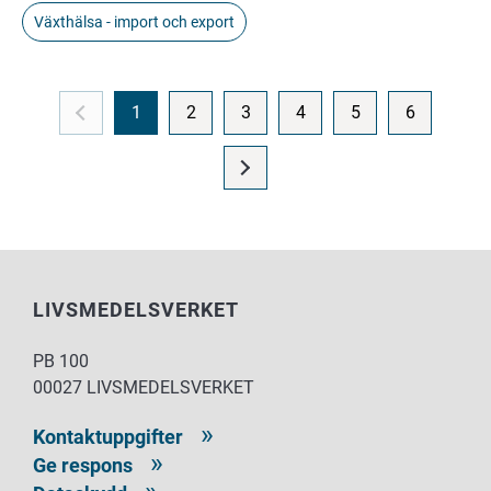
Växthälsa - import och export
1
2
3
4
5
6
LIVSMEDELSVERKET
PB 100
00027 LIVSMEDELSVERKET
Kontaktuppgifter
Ge respons