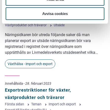
utsäde
Första sidan
Teman
Import och export
Export till länder utanför EU
Avvisa cookies
Produktspecifik information
Växtprodukter och trävaror
Utsäde
Näringsidkaren bör utreda följande saker då man
planerar export av utsäde näringsidkaren bör vara
registrerad i registret över näringsidkare som
upprätthålls av Livmedelsverkets utsädesenhet vilka…
Växthälsa - import och export
Innehållsida - 28. februari 2023
Exportrestriktioner för växter,
växtprodukter och trävaror
Första sidan
Teman
Import och export