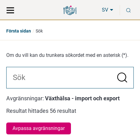
Gå
Sök
S
direkt
på
SV
till
hela
innehåll
webbplatsen
Första sidan
Sök
Om du vill kan du trunkera sökordet med en asterisk (*).
Sök
Sök
Avgränsningar:
Växthälsa - import och export
Resultat hittades 56 resultat
Avpassa avgränsningar