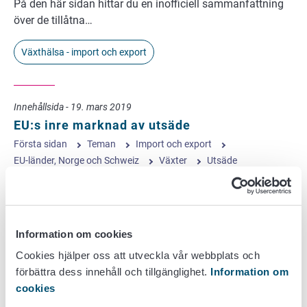
På den här sidan hittar du en inofficiell sammanfattning
över de tillåtna…
Växthälsa - import och export
Innehållsida - 19. mars 2019
EU:s inre marknad av utsäde
Första sidan
Teman
Import och export
EU-länder, Norge och Schweiz
Växter
Utsäde
Förutsättningar När utsäde marknadsförs från
Europeiska Unionens (EU) medlemsländer till Finland,
krävs det att man endast marknadsför utsäde av sorter
Information om cookies
som finns upptagna i EU:s sortlista…
Cookies hjälper oss att utveckla vår webbplats och
Växthälsa - import och export
förbättra dess innehåll och tillgänglighet.
Information om
cookies