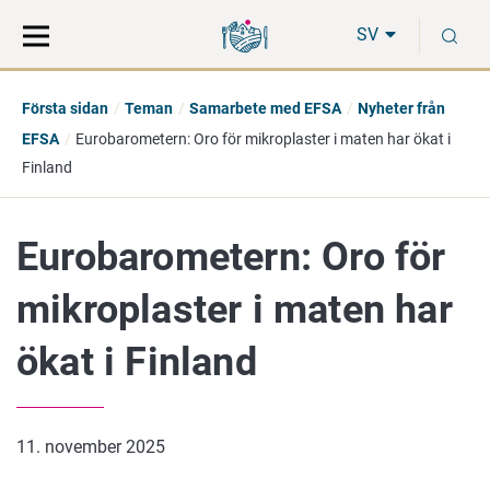
Gå
Sök
S
direkt
på
SV
till
hela
innehåll
webbplatsen
Första sidan
Teman
Samarbete med EFSA
Nyheter från
EFSA
Eurobarometern: Oro för mikroplaster i maten har ökat i
Finland
Eurobarometern: Oro för
mikroplaster i maten har
ökat i Finland
11. november 2025