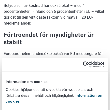
Betydelsen av kostnad har också ökat – med 4
procentenheter i Finland och 6 procentenheter i EU – vilket
gör det till den viktigaste faktorn vid matval i 20 EU-
medlemsländer.
Förtroendet för myndigheter är
stabilt
Eurobarometern undersökte också var EU-medborgare får
information om livsmedelsrisker. Finländare och svenskar
har det högsta förtroendet för nationella myndigheter (95
%) som informationskälla om livsmedelsrisker. I Finland är
den främsta informationskällan tidningar (53 %), både
Information om cookies
tryckta och digitala. Därefter kommer sökmotorer på
internet (45 %) och tv (44 %).
Cookies hjälper oss att utveckla vår webbplats och
förbättra dess innehåll och tillgänglighet.
Information om
Enligt undersökningen är 91 % av de finländska
cookies
respondenterna och 79 % av EU-medborgarna medvetna