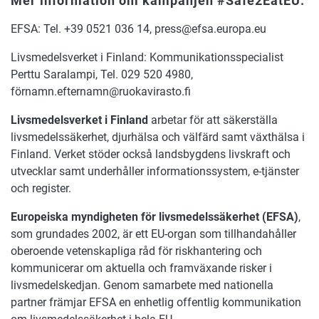
Mer information om kampanjen #Safe2EatEU:
EFSA: Tel. +39 0521 036 14, press@efsa.europa.eu
Livsmedelsverket i Finland: Kommunikationsspecialist
Perttu Saralampi, Tel. 029 520 4980,
förnamn.efternamn@ruokavirasto.fi
Livsmedelsverket i Finland
arbetar för att säkerställa
livsmedelssäkerhet, djurhälsa och välfärd samt växthälsa i
Finland. Verket stöder också landsbygdens livskraft och
utvecklar samt underhåller informationssystem, e-tjänster
och register.
Europeiska myndigheten för livsmedelssäkerhet (EFSA)
,
som grundades 2002, är ett EU-organ som tillhandahåller
oberoende vetenskapliga råd för riskhantering och
kommunicerar om aktuella och framväxande risker i
livsmedelskedjan. Genom samarbete med nationella
partner främjar EFSA en enhetlig offentlig kommunikation