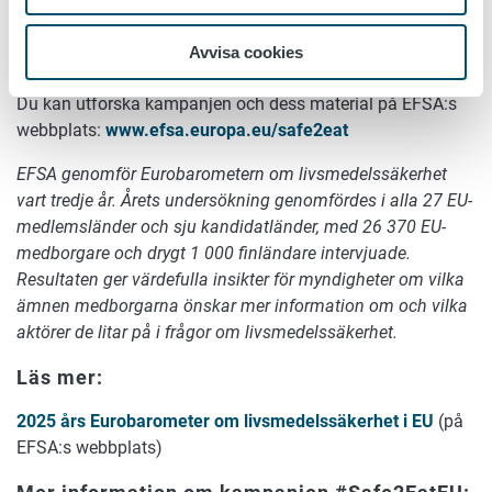
konsumenter tydlig, vetenskapsbaserad information och
tips om livsmedelssäkerhet, vilket hjälper dem att göra
Avvisa cookies
informerade val i vardagen.
Du kan utforska kampanjen och dess material på EFSA:s
webbplats:
www.efsa.europa.eu/safe2eat
EFSA genomför Eurobarometern om livsmedelssäkerhet
vart tredje år. Årets undersökning genomfördes i alla 27 EU-
medlemsländer och sju kandidatländer, med 26 370 EU-
medborgare och drygt 1 000 finländare intervjuade.
Resultaten ger värdefulla insikter för myndigheter om vilka
ämnen medborgarna önskar mer information om och vilka
aktörer de litar på i frågor om livsmedelssäkerhet.
Läs mer:
2025 års Eurobarometer om livsmedelssäkerhet i EU
(på
EFSA:s webbplats)