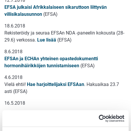
12.7.2018
EFSA julkaisi Afrikkalaiseen sikaruttoon liittyvän
villisikalausunnon
(EFSA)
18.6.2018
Rekisteröidy ja seuraa EFSAn NDA -paneelin kokousta (28-
29.6) verkossa.
Lue lisää
(EFSA)
8.6.2018
EFSAn ja ECHAn yhteinen opastedokumentti
hormonihäirikköjen tunnistamiseen
(EFSA)
4.6.2018
Vielä ehtii!
Hae harjoittelijaksi EFSAan
. Hakuaikaa 23.7
asti (EFSA)
16.5.2018
Kaksi suomalaista asiantuntijaa nimitetty EFSAn
tiedepaneeleihin kaudelle 2018-2021