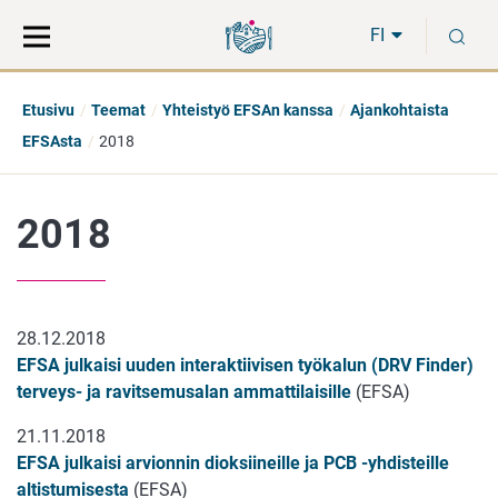
Siirry
Siirry
H
suoraan
koko
FI
sisältöön
sivuston
hakuun
Etusivu
Teemat
Yhteistyö EFSAn kanssa
Ajankohtaista
EFSAsta
2018
2018
28.12.2018
EFSA julkaisi uuden interaktiivisen työkalun (DRV Finder)
terveys- ja ravitsemusalan ammattilaisille
(EFSA)
21.11.2018
EFSA julkaisi arvionnin dioksiineille ja PCB -yhdisteille
altistumisesta
(EFSA)