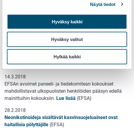
Näytä tiedot
riskeistä – EU-maita koskeva raportti
(EFSA)
22.3.2018
Hyväksy kaikki
Kysely kuluttajien mikrobilääkeresistenssikäsityksistä
.
Vastaa 30.4 mennessä!
Hyväksy valitut
22.3.2018
Ota EFSAn uusi mobiilisovellus "EFSA to people" käyttöösi
Hylkää kaikki
(EFSA)
Apple laitteet
/
Android laitteet
14.3.2018
EFSAn avoimet paneeli- ja tiedekomitean kokoukset
mahdollistavat ulkopuolisten henkilöiden pääsyn edellä
mainittuihin kokouksiin.
Lue lisää
(EFSA)
28.2.2018
Neonikotinoideja sisältävät kasvinsuojeluaineet ovat
haitallisia pölyttäjille
(EFSA)