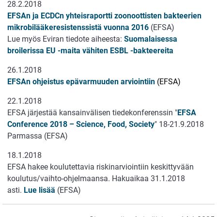
28.2.2018
EFSAn ja ECDCn yhteisraportti zoonoottisten bakteerien
mikrobilääkeresistenssistä vuonna 2016
(EFSA)
Lue myös Eviran tiedote aiheesta:
Suomalaisessa
broilerissa EU -maita vähiten ESBL -bakteereita
26.1.2018
EFSAn ohjeistus epävarmuuden arviointiin
(EFSA)
22.1.2018
EFSA järjestää kansainvälisen tiedekonferenssin "
EFSA
Conference 2018 – Science, Food, Society
" 18-21.9.2018
Parmassa (EFSA)
18.1.2018
EFSA hakee koulutettavia riskinarviointiin keskittyvään
koulutus/vaihto-ohjelmaansa. Hakuaikaa 31.1.2018
asti.
Lue lisää
(EFSA)