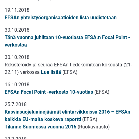
19.11.2018
EFSAn yhteistyöorganisaatioiden lista uudistetaan
30.10.2018
Tänä vuonna juhlitaan 10-vuotiasta EFSA:n Focal Point -
verkostoa
30.10.2018
Rekisteröidy ja seuraa EFSAn tiedekomitean kokousta (21-
22.11) verkossa
Lue lisää
(EFSA)
16.10.2018
EFSAn Focal Point -verkosto 10-vuotias
(EFSA)
25.7.2018
Kasvinsuojeluainejäämät elintarvikkeissa 2016 – EFSAn
kaikkia EU-maita koskeva raportti
(EFSA)
Tilanne Suomessa vuonna 2016
(Ruokavirasto)