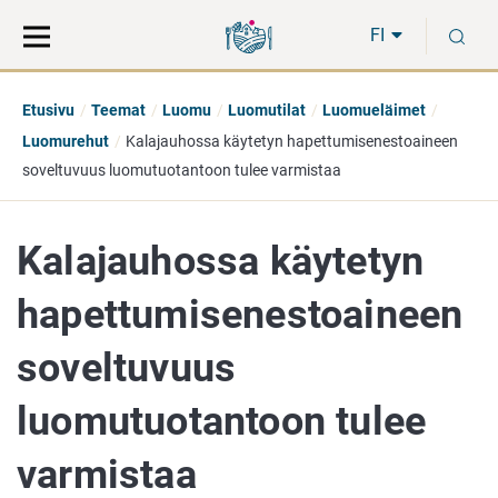
Siirry
Siirry
H
suoraan
koko
FI
sisältöön
sivuston
hakuun
Etusivu
Teemat
Luomu
Luomutilat
Luomueläimet
Luomurehut
Kalajauhossa käytetyn hapettumisenestoaineen
soveltuvuus luomutuotantoon tulee varmistaa
Kalajauhossa käytetyn
hapettumisenestoaineen
soveltuvuus
luomutuotantoon tulee
varmistaa