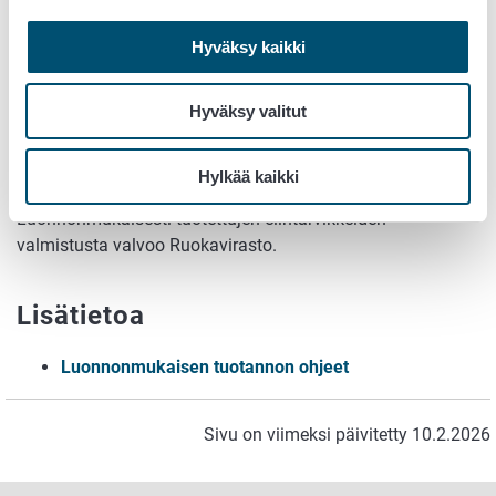
Jos luomutilalla aletaan valmistaa jalostettuja
luomuelintarviketuotteita, on maatilan ilmoitettava
Hyväksy kaikki
toiminnastaan myös Ruokavirastolle. Jalostamisella
tarkoitetaan toimintaa, jonka avulla alkuperäistä tuotetta
Hyväksy valitut
muutetaan merkittävästi, esimerkiksi kuumentamalla,
savustamalla, suolaamalla, kypsyttämällä, kuivaamalla,
marinoimalla, uuttamalla, puristamalla tai pursottamalla
Hylkää kaikki
tai mainittujen käsittelyjen yhdistelmällä.
Luonnonmukaisesti tuotettujen elintarvikkeiden
valmistusta valvoo Ruokavirasto.
Lisätietoa
Luonnonmukaisen tuotannon ohjeet
Sivu on viimeksi päivitetty 10.2.2026