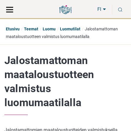
Siirry
Siirry
H
suoraan
koko
FI
sisältöön
sivuston
hakuun
Etusivu
Teemat
Luomu
Luomutilat
Jalostamattoman
maataloustuotteen valmistus luomumaatilalla
Jalostamattoman
maataloustuotteen
valmistus
luomumaatilalla
Jalostamattomien maataloustuotteiden valmistuksella