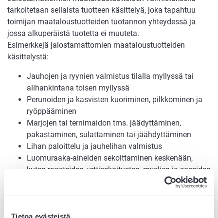
tarkoitetaan sellaista tuotteen käsittelyä, joka tapahtuu
toimijan maataloustuotteiden tuotannon yhteydessä ja
jossa alkuperäistä tuotetta ei muuteta.
Esimerkkejä jalostamattomien maataloustuotteiden
käsittelystä:
Jauhojen ja ryynien valmistus tilalla myllyssä tai
alihankintana toisen myllyssä
Perunoiden ja kasvisten kuoriminen, pilkkominen ja
ryöppääminen
Marjojen tai ternimaidon tms. jäädyttäminen,
pakastaminen, sulattaminen tai jäähdyttäminen
Lihan paloittelu ja jauhelihan valmistus
Luomuraaka-aineiden sekoittaminen keskenään,
kuten raasteiden, yrttisekoitusten, myslien ja soseiden
valmistus
Edellä mainittujen tuotteiden pakkaaminen ja
merkitseminen luomutuotteiksi valmistuksen jälkeen
Tilan ulkopuolella rahtityönä teetettyjen tuotteiden
Tietoa evästeistä