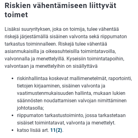
Riskien vähentämiseen liittyvät
toimet
Lisäksi suuryrityksen, joka on toimija, tulee vähentää
riskejä järjestämällä sisäinen valvonta sekä riippumaton
tarkastus toiminnalleen. Riskejä tulee vähentää
asianmukaisilla ja oikeasuhteisilla toimintatavoilla,
valvonnalla ja menettelyillä. Kyseisiin toimintatapoihin,
valvontaan ja menettelyihin on sisällyttävä
riskinhallintaa koskevat mallimenetelmät, raportointi,
tietojen kirjaaminen, sisäinen valvonta ja
vaatimustenmukaisuuden hallinta, mukaan lukien
säännösten noudattamisen valvojan nimittäminen
johtotasolla;
riippumaton tarkastustoiminto, jossa tarkastetaan
sisäiset toimintatavat, valvonta ja menettelyt.
katso lisää art.
11(2)
.