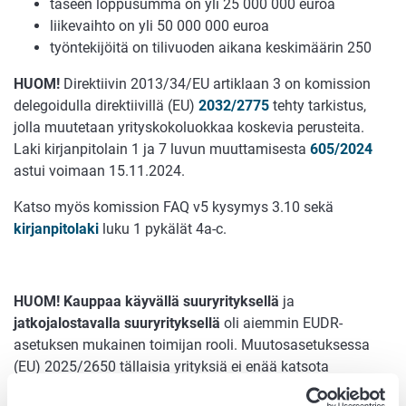
taseen loppusumma on yli 25 000 000 euroa
liikevaihto on yli 50 000 000 euroa
työntekijöitä on tilivuoden aikana keskimäärin 250
HUOM!
Direktiivin 2013/34/EU artiklaan 3 on komission
delegoidulla direktiivillä (EU)
2032/2775
tehty tarkistus,
jolla muutetaan yrityskokoluokkaa koskevia perusteita.
Laki kirjanpitolain 1 ja 7 luvun muuttamisesta
605/2024
astui voimaan 15.11.2024.
Katso myös komission FAQ v5 kysymys 3.10 sekä
kirjanpitolaki
luku 1 pykälät 4a-c.
HUOM! Kauppaa käyvällä suuryrityksellä
ja
jatkojalostavalla suuryrityksellä
oli aiemmin EUDR-
asetuksen mukainen toimijan rooli. Muutosasetuksessa
(EU) 2025/2650 tällaisia yrityksiä ei enää katsota
toimijoiksi, vaan velvoitteet ovat samat kuin muillakin