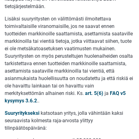
tietojärjestelmään.
Lisäksi suuryritysten on välittömästi ilmoitettava
toimivaltaisille viranomaisille, jos ne saavat ennen
tuotteiden markkinoille saattamista, asettamista saataville
markkinoilla tai vientiä tietoja, jotka viittaavat siihen, tuote
ei ole metsäkatoasetuksen vaatimusten mukainen.
Suuryritysten on myös perusteltujen huolenaiheiden osalta
tarkistettava ennen tuotteiden markkinoille saattamista,
asettamista saataville markkinoilla tai vientiä, että
asianmukaista huolellisuutta on noudatettu ja että riskiä ei
ole havaittu lainkaan tai on havaittu vain
merkityksettömän alhainen riski. Ks.
art. 5(6)
ja
FAQ v5
kysymys 3.6.2
..
Suuryritykseksi
katsotaan yritys, jolla vähintään kaksi
seuraavista kolmesta raja-arvosta ylittyy
tilinpäätöspäivänä: