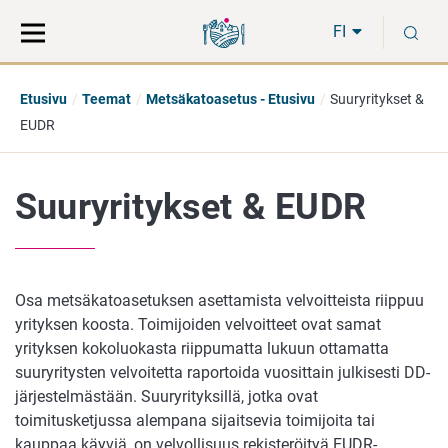
Siirry
Siirry
H
suoraan
koko
FI
sisältöön
sivuston
hakuun
Etusivu
Teemat
Metsäkatoasetus - Etusivu
Suuryritykset &
EUDR
Suuryritykset & EUDR
Osa metsäkatoasetuksen asettamista velvoitteista riippuu
yrityksen koosta. Toimijoiden velvoitteet ovat samat
yrityksen kokoluokasta riippumatta lukuun ottamatta
suuryritysten velvoitetta raportoida vuosittain julkisesti DD-
järjestelmästään. Suuryrityksillä, jotka ovat
toimitusketjussa alempana sijaitsevia toimijoita tai
kauppaa käyviä, on velvollisuus rekisteröityä EUDR-