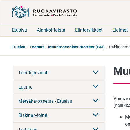
Etusivu
Ajankohtaista
Elintarvikkeet
Eläimet
Etusivu
Teemat
Muuntogeeniset tuotteet (GM)
Pakkausme
Muu
Tuonti ja vienti
Luomu
Voimass
Metsäkatoasetus - Etusivu
(neilikk
Riskinarviointi
Mu
on
Tutkimus