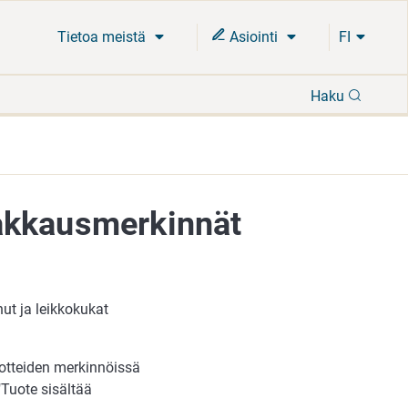
Tietoa meistä
Asiointi
FI
Hae
Haku
akkausmerkinnät
ut ja leikkokukat
uotteiden merkinnöissä
"Tuote sisältää