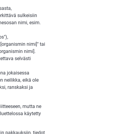
sasta,
kittävä sulkeisiin
nesosan nimi, esim.
s"),
[organismin nimi]" tai
organismin nimi].
ettava selvästi
ona jokaisessa
neilikka, eikä ole
ksi, ranskaksi ja
iitteeseen, mutta ne
luettelossa käytetty
n pakkauksiin, tiedot