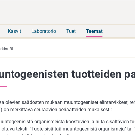
Siirry
Siirry
suoraan
koko
sisältöön
sivuston
hakuun
Kasvit
Laboratorio
Tuet
Teemat
rkinnät
ntogeenisten tuotteiden p
a olevien säädösten mukaan muuntogeeniset elintarvikkeet, reh
a) on merkittävä seuraavien periaatteiden mukaisesti:
untogeenisistä organismeista koostuvien ja niitä sisältävien t
 oltava teksti: "Tuote sisältää muuntogeenisiä organismeja" tai 