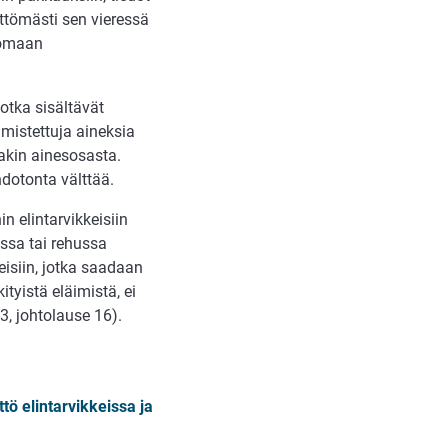
ittömästi sen vieressä
ttomaan
jotka sisältävät
lmistettuja aineksia
takin ainesosasta.
hdotonta välttää.
n elintarvikkeisiin
essa tai rehussa
isiin, jotka saadaan
tyistä eläimistä, ei
, johtolause 16).
ö elintarvikkeissa ja