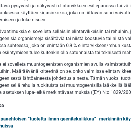
ttävä pysyvästi ja näkyvästi elintarvikkeen esillepanossa tai väl
auksessa käyttäen kirjasinkokoa, joka on riittävän suuri vaiva
emiseen ja lukemiseen.
vaatimuksia ei sovelleta sellaisiin elintarvikkeisiin tai rehuihin, 
enisiä organismeja sisältäviä tai niistä koostuvia tai niistä va
ssa suhteessa, joka on enintään 0,9 % elintarvikkeen/rehun kus
 esiintymisen tulee kuitenkin olla satunnaista tai teknisesti ma
 ei sovelleta muuntogeenisten organismien avulla valmistettuihi
uihin. Määräävänä kriteerinä on se, onko valmiissa elintarvikke
eenisestä lähtöaineesta johdettua ainesta. Tämän vuoksi tuotte
enisellä rehulla ruokituista tai muuntogeenisillä lääkkeillä lääki
ta asetuksen lupa- eikä merkintävaatimuksia ((EY) N:o 1829/2003
oa
paaehtoisen ”tuotettu ilman geenitekniikkaa” -merkinnän käytt
huissa