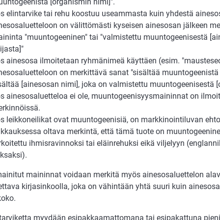
untogeenistä [organismin nimi]".
s elintarvike tai rehu koostuu useammasta kuin yhdestä aineso
nesosaluetteloon on välittömästi kyseisen ainesosan jälkeen mer
ininta "muuntogeeninen" tai "valmistettu muuntogeenisestä [ai
ijasta]"
s ainesosa ilmoitetaan ryhmänimeä käyttäen (esim. "mausteseo
nesosaluetteloon on merkittävä sanat "sisältää muuntogeenistä 
sältää [ainesosan nimi], joka on valmistettu muuntogeenisestä [
s ainesosaluetteloa ei ole, muuntogeenisyysmaininnat on ilmoit
rkinnöissä.
s leikkoneilikat ovat muuntogeenisiä, on markkinointiluvan eht
kkauksessa oltava merkintä, että tämä tuote on muuntogeeninen 
rkoitettu ihmisravinnoksi tai eläinrehuksi eikä viljelyyn (englanni
ksaksi).
mainitut maininnat voidaan merkitä myös ainesosaluettelon alav
ttava kirjasinkoolla, joka on vähintään yhtä suuri kuin ainesosa
koko.
ntarviketta myydään esipakkaamattomana tai esipakattuna pienii