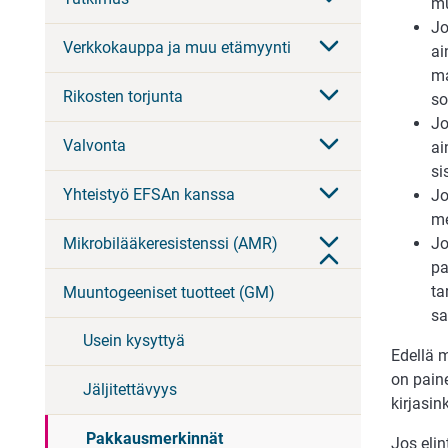
mu
Jo
Verkkokauppa ja muu etämyynti
ai
ma
Rikosten torjunta
so
Jo
Valvonta
ai
si
Yhteistyö EFSAn kanssa
Jo
me
Jo
Mikrobilääkeresistenssi (AMR)
pa
ta
Muuntogeeniset tuotteet (GM)
sa
Usein kysyttyä
Edellä 
on paine
Jäljitettävyys
kirjasin
Pakkausmerkinnät
Jos eli