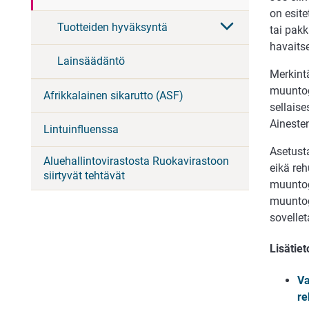
on esite
Tuotteiden hyväksyntä
tai pakk
havaits
Lainsäädäntö
Merkintä
muuntoge
Afrikkalainen sikarutto (ASF)
sellaise
Ainesten
Lintuinfluenssa
Asetusta
Aluehallintovirastosta Ruokavirastoon
eikä reh
siirtyvät tehtävät
muuntog
muuntoge
sovelle
Lisätiet
Va
re