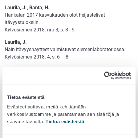
Laurila, J., Ranta, H.
Hankalan 2017 kasvukauden olot heijastelivat
itävyystuloksiin.
Kylvösiemen 2018: nro 3, s. 8 - 9.
Laurila, J.
Näin itävyysnäytteet valmistuvat siemenlaboratoriossa.
Kylvösiemen 2018: 4, s. 6 – 8.
Laurila, J., Ranta, H.
Kesä 2018 tuotti hyvin itävää satoa.
Kylvösiemen 2018: 4, s. 8.
London, L., Laine, T.
Tietoa evästeistä
Pikkuporsaiden synnynnäistä tärinää aiheuttava virus
Evästeet auttavat meitä kehittämään
todettu ensimmäistä kertaa Suomessa (Ajankohtaista
verkkosivustoamme ja parantamaan sen sisältöjä ja
eläintautitutkimuksesta).
saavutettavuutta.
Tietoa evästeistä
Suomen Eläinlääkärilehti 2018: 124, 8, s. 486 - 487.