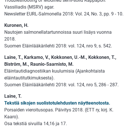
Troubleshooting of Modified semi-solid Rappaport
Vassiliadis (MSRV) agar.
Newsletter EURL-Salmonella 2018: Vol. 24, No. 3, pp. 9 - 10.
Kuronen, H.
Nautojen salmonellatartunnoissa suuri lisäys vuonna
2018.
Suomen Eläinlääkärilehti 2018: vol. 124, nro 9, s. 542.
Laine, T., Karkamo, V., Kokkonen, U.-M., Kokkonen, T.,
Biström, M., Raunio-Saarnisto, M.
Eläintautidiagnostiikan kuulumisia (Ajankohtaista
eläintautitutkimuksesta).
Suomen Eläinlääkärilehti 2018: vol. 124, nro 5, 286 - 287.
Laine, T.
Tekstiä sikojen suolistotulehdusten näytteenotosta.
Porsaiden vieroitusopas. Päivitys 2018. (ETT ry, kirj. K.
Kaaro).
Osa tekstiä sivuilla 14,16 ja 17.