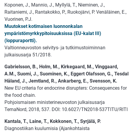
Koponen, J., Mannio, J., Myllylä, T., Nieminen, J.,
Raitaniemi, J., Rantakokko, P., Ruokojärvi, P. Venäläinen, E.,
Vuorinen, P.J.
Muutokset kotimaisen luonnonkalan
ympäristömyrkkypitoisuuksissa (EU-kalat III)
(loppuraportti).
Valtionneuvoston selvitys- ja tutkimustoiminnan
julkaisusarja 51/2018.
Gabrielsson, B., Holm, M., Kirkegaard, M., Vinggaard,
A.M., Suomi, J., Suominen, K., Eggert Olafsson, G., Tesdal
Håland, J., Jemtland, R., Ankarberg, E., Svensson, K.
New EU criteria for endocrine disrupters: Consequences for
the food chain.
Pohjoismaisen ministerineuvoston julkaisusarja
TemaNord, 2018, 537. DOI: 10.6027/TN2018-537TITU/RITI
Kantala, T., Laine, T., Kokkonen, T., Syrjälä, P.
Diagnostiikan kuulumisia (Ajankohtaista