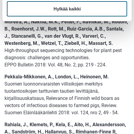
Olmos, A., Boonham, N., Candresse, T., Gentit, P., Giovani,
Hylkää kaikki
B., Kutnjak, D., Liefting, L., Maree, H.J., Minafra, A.,
Moreira, A., Nakhla, M.K., Petter, F., Ravnikar, M., Rodoni,
B., Roenhorst, J.W., Rott, M., Ruiz-Garcia, A.B., Santala,
J., Stancanelli, G., van der Vlugt, R., Varveri, C.,
Westenberg, M., Wetzel, T., Ziebell, H., Massart, S.
High-throughput sequencing technologies for plant pest
diagnosis: challenges and opportunities.
EPPO Bulletin 2018: Vol. 48, No. 2, pp. 219 - 224.
Pekkala-Mikkonen, A., London, L., Heinonen, M.
Suomen luonnonvaraisten villisikojen merkitys
tuotantosikojen tarttuvien tautien levittäjänä,
kirjallisuuskatsaus, Relevance of Finnish wild boars as
vectors of infectious diseases to farmed pigs, Review.
Suomen Eläinlääkärilehti 2018: vol. 124, nro 2, 49 - 54.
Rahiala, J., Klemets, P., Kela, E., Aito, H., Alexandersson,
A., Sandström, H., Hallanvuo, S., Rimhanen-Finne R,