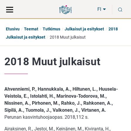
Siirry
Siirry
H
suoraan
koko
FI
sisältöön
sivuston
hakuun
Etusivu
Teemat
Tutkimus
Julkaisut ja esitykset
2018
Julkaisut ja esitykset
2018 Muut julkaisut
2018 Muut julkaisut
Ahvenniemi, P., Hannukkala, A., Hiltunen, L., Huusela-
Veistola, E., Istolahti, H., Marinova-Todorova, M.,
Nissinen, A., Pirhonen, M., Rahko, J., Rahkonen, A.,
Sipilä, A., Tuomola, J., Valkonen, J., Virtanen, A.
Perunan kasvintuhoojaopas. 2018,112 s.
Airaksinen, R., Jestoi, M., Keinänen, M., Kiviranta, H.,