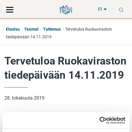
Siirry
Siirry
H
suoraan
koko
FI
sisältöön
sivuston
hakuun
Etusivu
Teemat
Tutkimus
Tervetuloa Ruokaviraston
tiedepäivään 14.11.2019
Tervetuloa Ruokaviraston
tiedepäivään 14.11.2019
28. lokakuuta 2019
Ruokaviraston kaikille avoimessa tiedepäivässä on
mahdollisuus tutustua kasvien, eläinten terveyden ja
hyvinvoinnin sekä elintarviketurvallisuuden tieteelliseen