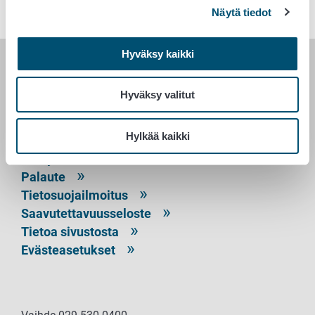
Näytä tiedot
Hyväksy kaikki
RUOKAVIRASTO
Hyväksy valitut
PL 100
00027 RUOKAVIRASTO
Hylkää kaikki
Yhteystiedot
Palaute
Tietosuojailmoitus
Saavutettavuusseloste
Tietoa sivustosta
Evästeasetukset