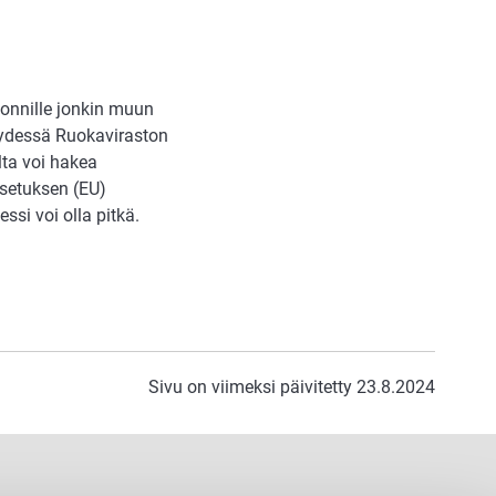
uonnille jonkin muun
teydessä Ruokaviraston
lta voi hakea
asetuksen (EU)
si voi olla pitkä.
Sivu on viimeksi päivitetty 23.8.2024