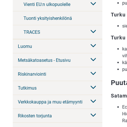
pu
Vienti EU:n ulkopuolelle
Turku
Tuonti yksityishenkilönä
si
TRACES
Turku
Luomu
ka
vi
Metsäkatoasetus - Etusivu
kä
pu
Riskinarviointi
Puut
Tutkimus
Satam
Verkkokauppa ja muu etämyynti
Ec
Hi
Rikosten torjunta
Ra