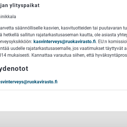
an ylityspaikat
inikkala
arvetta säännölliselle kasvien, kasvituotteiden tai puutavaran t
lä hetkellä sallitun rajatarkastusaseman kautta, ole asiasta yh
erveysyksikköön:
kasvinterveys@ruokavirasto.fi
. EU:n komissio
ntää uudelle rajatarkastusasemalle, jos vaatimukset täyttyvät 
14 mukaisesti. Kannattaa varautua siihen, että hyväksyntäproses
ydenotot
svinterveys@ruokavirasto.fi