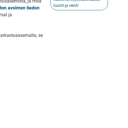
stusasemista, ja mitä
tuonti ja vienti
ton avoimen tiedon
mat ja
tarkastusasemalla, se