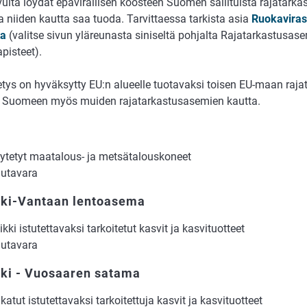
vulta löydät epävirallisen koosteen Suomen sallituista rajatarka
a niiden kautta saa tuoda. Tarvittaessa tarkista asia
Ruokaviras
ta
(valitse sivun yläreunasta siniseltä pohjalta Rajatarkastusase
pisteet).
etys on hyväksytty EU:n alueelle tuotavaksi toisen EU-maan raja
la Suomeen myös muiden rajatarkastusasemien kautta.
o
ytetyt maatalous- ja metsätalouskoneet
utavara
nki-Vantaan lentoasema
ikki istutettavaksi tarkoitetut kasvit ja kasvituotteet
utavara
nki - Vuosaaren satama
katut istutettavaksi tarkoitettuja kasvit ja kasvituotteet