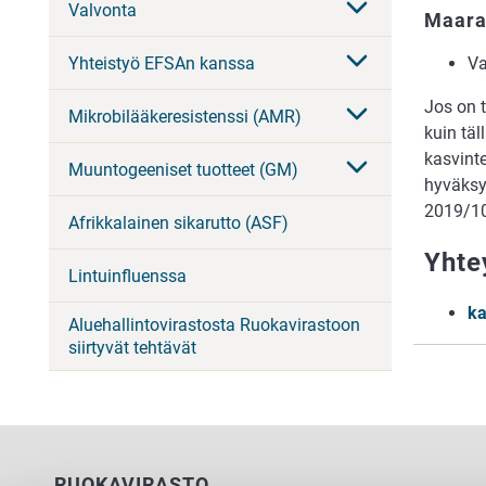
Valvonta
Maaraj
Yhteistyö EFSAn kanssa
Va
Jos on t
Mikrobilääkeresistenssi (AMR)
kuin täl
kasvint
Muuntogeeniset tuotteet (GM)
hyväksy
2019/10
Afrikkalainen sikarutto (ASF)
Yhte
Lintuinfluenssa
ka
Aluehallintovirastosta Ruokavirastoon
siirtyvät tehtävät
RUOKAVIRASTO