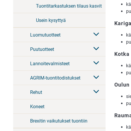
kä
Tuontitarkastuksen tilaus kasvit
pu
Usein kysyttyä
Karig
Luomutuotteet
kä
pu
Puutuotteet
Kotka
Lannoitevalmisteet
kä
pu
AGRIM-tuontitodistukset
Oulun
Rehut
si
pu
Koneet
Rauma
Brexitin vaikutukset tuontiin
kä