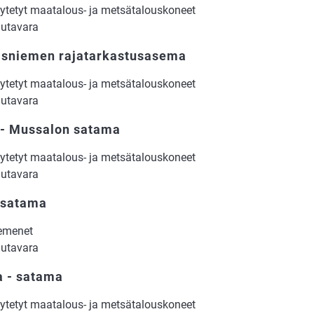
ytetyt maatalous- ja metsätalouskoneet
utavara
asniemen rajatarkastusasema
ytetyt maatalous- ja metsätalouskoneet
utavara
 - Mussalon satama
ytetyt maatalous- ja metsätalouskoneet
utavara
 satama
emenet
utavara
 - satama
ytetyt maatalous- ja metsätalouskoneet