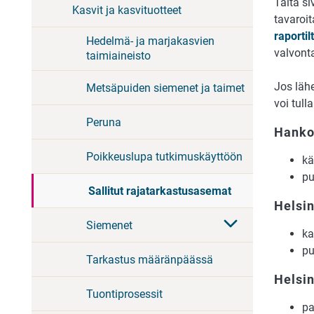
Tältä si
Kasvit ja kasvituotteet
tavaroit
raportil
Hedelmä- ja marjakasvien
valvonta
taimiaineisto
Jos läh
Metsäpuiden siemenet ja taimet
voi tul
Peruna
Hank
Poikkeuslupa tutkimuskäyttöön
kä
pu
Sallitut rajatarkastusasemat
Helsi
Siemenet
ka
pu
Tarkastus määränpäässä
Helsi
Tuontiprosessit
pa