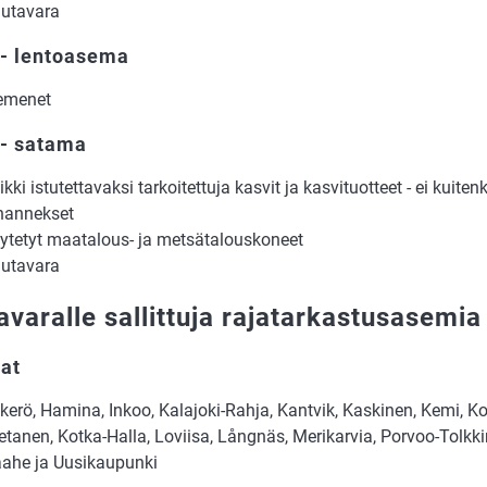
utavara
 - lentoasema
emenet
 - satama
ikki istutettavaksi tarkoitettuja kasvit ja kasvituotteet - ei kuit
hannekset
ytetyt maatalous- ja metsätalouskoneet
utavara
avaralle sallittuja rajatarkastusasemia 
at
kerö, Hamina, Inkoo, Kalajoki-Rahja, Kantvik, Kaskinen, Kemi, Ko
etanen, Kotka-Halla, Loviisa, Långnäs, Merikarvia, Porvoo-Tolkkin
ahe ja Uusikaupunki