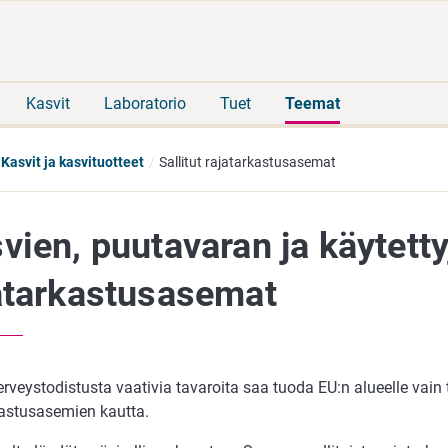
Siirry
Siirry
suoraan
koko
sisältöön
sivuston
hakuun
Kasvit
Laboratorio
Tuet
Teemat
Kasvit ja kasvituotteet
Sallitut rajatarkastusasemat
vien, puutavaran ja käytetty
atarkastusasemat
rveystodistusta vaativia tavaroita saa tuoda EU:n alueelle vain t
kastusasemien kautta.