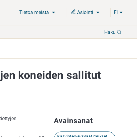
Tietoa meistä
Asiointi
FI
Hae
Haku
jen koneiden sallitut
iettyjen
Avainsanat
Kasvinterveysvaatimukset