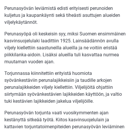
Perunasyövän leviämistä edisti erityisesti perunoiden
kuljetus ja kaupankäynti sekä tiheästi asuttujen alueiden
viljelykäytännöt.
Perunasyöpä oli keskeisin syy, miksi Suomen ensimmäinen
kasvinsuojelulaki laadittiin 1925. Lainsäädännön avulla
viljely kiellettiin saastuneilla alueilla ja ne voitiin eristää
piikkilanka-aidoin. Lisäksi alueilla tuli kasvattaa nurmea
muutaman vuoden ajan.
Torjunnassa kiinnitettiin erityistä huomiota
syövänkestäviin perunalajikkeisiin ja taudille arkojen
perunalajikkeiden viljely kiellettiin. Viljelijöitä ohjattiin
siirtymään syövänkestävien lajikkeiden käyttöön, ja valtio
tuki kestävien lajikkeiden jakelua viljelijöille.
Perunasyövän torjunta vaati vuosikymmenten ajan
kestänyttä sitkeää työtä. Kiitos kasvinsuojelulain ja
kattavien torjuntatoimenpiteiden perunasyövän leviäminen