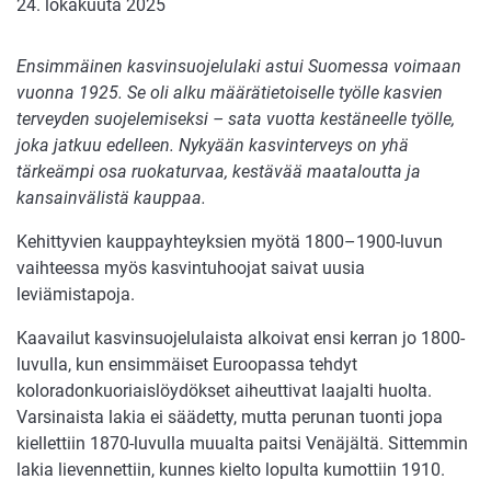
24. lokakuuta 2025
Ensimmäinen kasvinsuojelulaki astui Suomessa voimaan
vuonna 1925. Se oli alku määrätietoiselle työlle kasvien
terveyden suojelemiseksi – sata vuotta kestäneelle työlle,
joka jatkuu edelleen.
Nykyään kasvinterveys on yhä
tärkeämpi osa ruokaturvaa, kestävää maataloutta ja
kansainvälistä kauppaa.
Kehittyvien kauppayhteyksien myötä 1800–1900-luvun
vaihteessa myös kasvintuhoojat saivat uusia
leviämistapoja.
Kaavailut kasvinsuojelulaista alkoivat ensi kerran jo 1800-
luvulla, kun ensimmäiset Euroopassa tehdyt
koloradonkuoriaislöydökset aiheuttivat laajalti huolta.
Varsinaista lakia ei säädetty, mutta perunan tuonti jopa
kiellettiin 1870-luvulla muualta paitsi Venäjältä. Sittemmin
lakia lievennettiin, kunnes kielto lopulta kumottiin 1910.