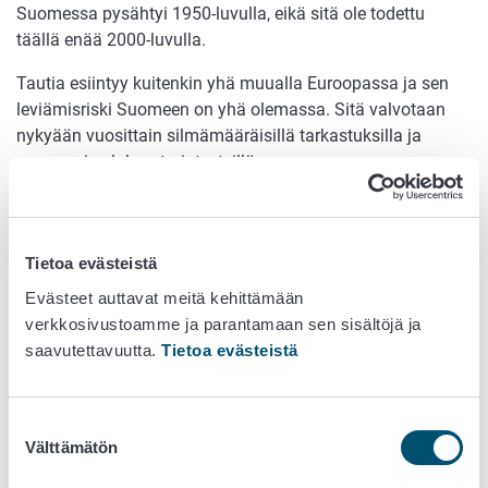
Suomessa pysähtyi 1950-luvulla, eikä sitä ole todettu
täällä enää 2000-luvulla.
Tautia esiintyy kuitenkin yhä muualla Euroopassa ja sen
leviämisriski Suomeen on yhä olemassa. Sitä valvotaan
nykyään vuosittain silmämääräisillä tarkastuksilla ja
perunaerien laboratoriotesteillä.
Sadan vuoden aikana Suomi on rakentanut
vahvan kasvinterveysjärjestelmän
Tietoa evästeistä
Toinen merkittävä edistysaskel vuosien saatossa on ollut
Evästeet auttavat meitä kehittämään
rengasmädän torjunta.
verkkosivustoamme ja parantamaan sen sisältöjä ja
Vielä 2000-luvun alussa tautia esiintyi Suomessa
saavutettavuutta.
Tietoa evästeistä
useammin, mutta terveiden siemenperunoiden käytön
yleistyminen on parantanut tilannetta merkittävästi.
Suostumuksen
Siemenperunatuotanto on nykyään tarkasti valvottua, ja
Välttämätön
valinta
Suomi on onnistunut pitämään rengasmädän esiintymisen