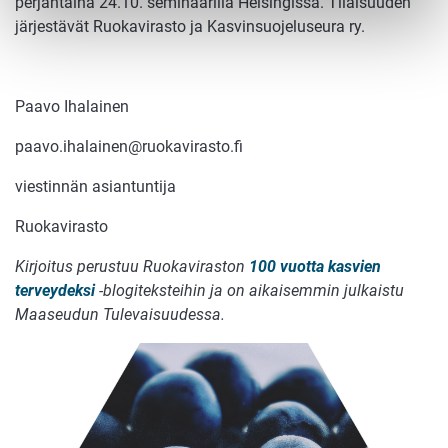
perjantaina 24.10. seminaarilla Helsingissä. Tilaisuuden
järjestävät Ruokavirasto ja Kasvinsuojeluseura ry.
Paavo Ihalainen
paavo.ihalainen@ruokavirasto.fi
viestinnän asiantuntija
Ruokavirasto
Kirjoitus perustuu Ruokaviraston
100 vuotta kasvien
terveydeksi
-blogiteksteihin ja on aikaisemmin julkaistu
Maaseudun Tulevaisuudessa.