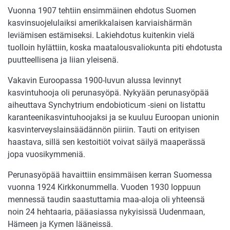
Vuonna 1907 tehtiin ensimmäinen ehdotus Suomen
kasvinsuojelulaiksi amerikkalaisen karviaishärmän
leviämisen estämiseksi. Lakiehdotus kuitenkin vielä
tuolloin hylättiin, koska maatalousvaliokunta piti ehdotusta
puutteellisena ja liian yleisenä.
Vakavin Euroopassa 1900-luvun alussa levinnyt
kasvintuhooja oli perunasyöpä. Nykyään perunasyöpää
aiheuttava Synchytrium endobioticum -sieni on listattu
karanteenikasvintuhoojaksi ja se kuuluu Euroopan unionin
kasvinterveyslainsäädännön piiriin. Tauti on erityisen
haastava, sillä sen kestoitiöt voivat säilyä maaperässä
jopa vuosikymmeniä.
Perunasyöpää havaittiin ensimmäisen kerran Suomessa
vuonna 1924 Kirkkonummella. Vuoden 1930 loppuun
mennessä taudin saastuttamia maa-aloja oli yhteensä
noin 24 hehtaaria, pääasiassa nykyisissä Uudenmaan,
Hämeen ja Kymen lääneissä.