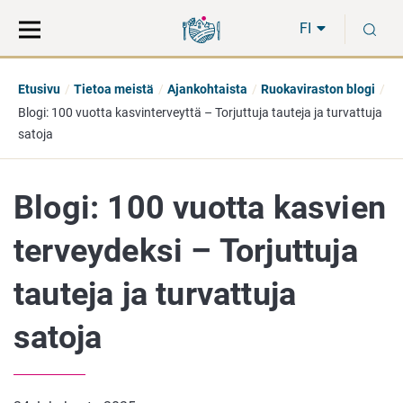
Siirry
Siirry
H
suoraan
koko
FI
sisältöön
sivuston
hakuun
Etusivu
Tietoa meistä
Ajankohtaista
Ruokaviraston blogi
Blogi: 100 vuotta kasvinterveyttä – Torjuttuja tauteja ja turvattuja
satoja
Blogi: 100 vuotta kasvien
terveydeksi – Torjuttuja
tauteja ja turvattuja
satoja