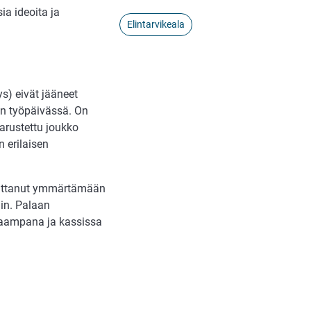
ia ideoita ja
Elintarvikeala
s) eivät jääneet
in työpäivässä. On
varustettu joukko
 erilaisen
n auttanut ymmärtämään
in. Palaan
kaampana ja kassissa