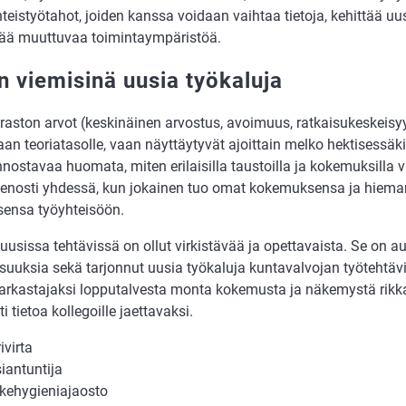
eistyötahot, joiden kanssa voidaan vaihtaa tietoja, kehittää uus
ä muuttuvaa toimintaympäristöä.
in viemisinä uusia työkaluja
raston arvot (keskinäinen arvostus, avoimuus, ratkaisukeskeisyy
an teoriatasolle, vaan näyttäytyvät ajoittain melko hektisessäk
innostavaa huomata, miten erilaisilla taustoilla ja kokemuksilla 
hienosti yhdessä, kun jokainen tuo omat kokemuksensa ja hieman
ensa työyhteisöön.
u uusissa tehtävissä on ollut virkistävää ja opettavaista. Se o
suuksia sekä tarjonnut uusia työkaluja kuntavalvojan työtehtävi
tarkastajaksi lopputalvesta monta kokemusta ja näkemystä rik
i tietoa kollegoille jaettavaksi.
ivirta
siantuntija
ikehygieniajaosto