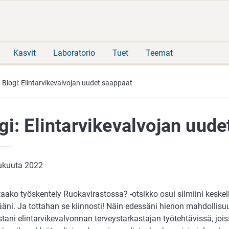
Siirry
Siirry
suoraan
koko
sisältöön
sivuston
hakuun
Kasvit
Laboratorio
Tuet
Teemat
Blogi: Elintarvikevalvojan uudet saappaat
gi: Elintarvikevalvojan uud
lukuuta 2022
aako työskentely Ruokavirastossa? -otsikko osui silmiini keskel
ääni. Ja tottahan se kiinnosti! Näin edessäni hienon mahdollis
ani elintarvikevalvonnan terveystarkastajan työtehtävissä, joiss