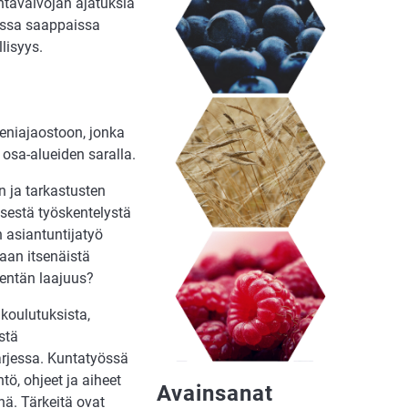
ntavalvojan ajatuksia
issa saappaissa
lisyys.
ieniajaostoon, jonka
osa-alueiden saralla.
n ja tarkastusten
sestä työskentelystä
n asiantuntijatyö
aan itsenäistä
kentän laajuus?
koulutuksista,
stä
arjessa. Kuntatyössä
tö, ohjeet ja aiheet
Avainsanat
nä. Tärkeitä ovat