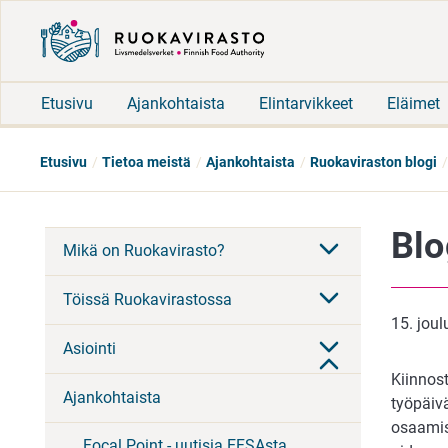
Etusivu
Ajankohtaista
Elintarvikkeet
Eläimet
Etusivu
Tietoa meistä
Ajankohtaista
Ruokaviraston blogi
Blo
Mikä on Ruokavirasto?
Töissä Ruokavirastossa
15. jou
Asiointi
Kiinnost
Ajankohtaista
työpäiv
osaamist
Focal Point - uutisia EFSAsta