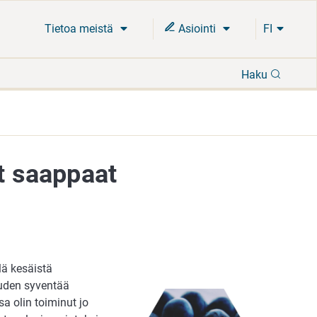
Tietoa meistä
Asiointi
FI
Hae
Haku
et saappaat
lä kesäistä
uuden syventää
a olin toiminut jo