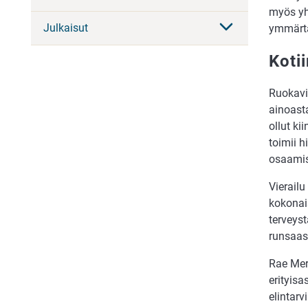
myös yht
Julkaisut
ymmärtä
Koti
Ruokavi
ainoasta
ollut ki
toimii 
osaamis
Vierail
kokonai
terveys
runsaast
Rae Mer
erityisa
elintarv