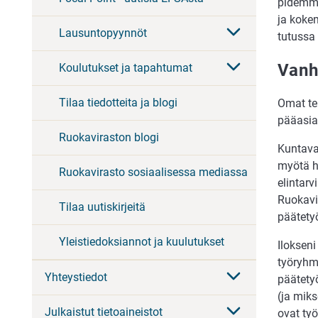
pidemmä
ja koke
Lausuntopyynnöt
tutussa
Vanh
Koulutukset ja tapahtumat
Tilaa tiedotteita ja blogi
Omat teh
pääasial
Ruokaviraston blogi
Kuntaval
myötä h
Ruokavirasto sosiaalisessa mediassa
elintarv
Ruokavi
Tilaa uutiskirjeitä
päätetyö
Yleistiedoksiannot ja kuulutukset
Ilokseni
työryhmi
Yhteystiedot
päätetyö
(ja miks
Julkaistut tietoaineistot
ovat työ