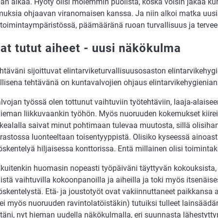
n aikaa. Hyöty olisi molemmin puolista, koska voisin jakaa ku
muksia ohjaavan viranomaisen kanssa. Ja niin alkoi matka uus
 toimintaympäristössä, päämääränä ruoan turvallisuus ja terveel
at tutut aiheet - uusi näkökulma
täväni sijoittuvat elintarviketurvallisuusosaston elintarvikehyg
lisena tehtävänä on kuntavalvojien ohjaus elintarvikehygienian 
vojan työssä olen tottunut vaihtuviin työtehtäviin, laaja-alaisee
ieman liikkuvaankin työhön. Myös nuoruuden kokemukset kiirei
ikealalla saivat minut pohtimaan tulevaa muutosta, sillä olisiha
rastossa luonteeltaan toisentyyppistä. Olisiko kyseessä ainoast
skentelyä hiljaisessa konttorissa. Entä millainen olisi toiminta
 kuitenkin huomasin nopeasti työpäiväni täyttyvän kokouksista, 
stä vaihtuvilla kokoonpanoilla ja aiheilla ja toki myös itsenäise
skentelystä. Etä- ja joustotyöt ovat vakiinnuttaneet paikkansa 
ei myös nuoruuden ravintolatöistäkin) tutuiksi tulleet lainsäädän
täni, nyt hieman uudella näkökulmalla, eri suunnasta lähestytty