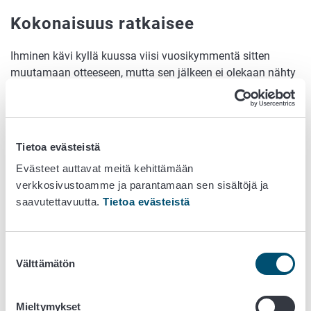
Kokonaisuus ratkaisee
Ihminen kävi kyllä kuussa viisi vuosikymmentä sitten
muutamaan otteeseen, mutta sen jälkeen ei olekaan nähty
tarpeelliseksi sinne lentää. Yksittäisiin kuulentoihin ei
tukijärjestelmien rakentamisessa voida ryhtyä, vaikka
nykyteknologia sen sallisikin. Sen sijaan on pidettävä jalat
maassa, ja pystyttävä erottamaan ne tekniikat, joiden
Tietoa evästeistä
avulla rakennamme kestävää, säädösten mukaista ja
Evästeet auttavat meitä kehittämään
toimeenpanoa tukevaa tietojärjestelmää.
verkkosivustoamme ja parantamaan sen sisältöjä ja
Toivon aikaisempien ohjelmakausien toimeenpanon
saavutettavuutta.
Tietoa evästeistä
kokeneena, että tulevan CAP27-kauden eläintuissa ja
peltotuissa ehtojen yhteensovittamiseen käytetään
riittävästi aikaa ennen kuin niitä lyödään lukkoon
Suostumuksen
Välttämätön
yksittäisissä tukimuodoissa. Tavoitteenamme jatkossakin
valinta
on, että asiointi on maatalousyrittäjälle helppoa, vaikka
tukijärjestelmä taustalla muuttuisikin yhä vaikeammin
Mieltymykset