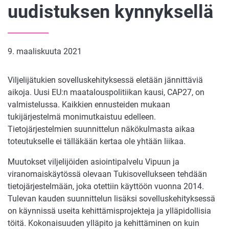
uudistuksen kynnyksellä
9. maaliskuuta 2021
Viljelijätukien sovelluskehityksessä eletään jännittäviä
aikoja. Uusi EU:n maatalouspolitiikan kausi, CAP27, on
valmistelussa. Kaikkien ennusteiden mukaan
tukijärjestelmä monimutkaistuu edelleen.
Tietojärjestelmien suunnittelun näkökulmasta aikaa
toteutukselle ei tälläkään kertaa ole yhtään liikaa.
Muutokset viljelijöiden asiointipalvelu Vipuun ja
viranomaiskäytössä olevaan Tukisovellukseen tehdään
tietojärjestelmään, joka otettiin käyttöön vuonna 2014.
Tulevan kauden suunnittelun lisäksi sovelluskehityksessä
on käynnissä useita kehittämisprojekteja ja ylläpidollisia
töitä. Kokonaisuuden ylläpito ja kehittäminen on kuin