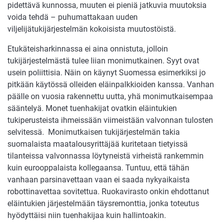
pidettävä kunnossa, muuten ei pieniä jatkuvia muutoksia
voida tehdä – puhumattakaan uuden
viljelijätukijärjestelmän kokoisista muutostöistä.
Etukäteisharkinnassa ei aina onnistuta, jolloin
tukijärjestelmästä tulee liian monimutkainen. Syyt ovat
usein poliittisia. Näin on käynyt Suomessa esimerkiksi jo
pitkään käytössä olleiden eläinpalkkioiden kanssa. Vanhan
päälle on vuosia rakennettu uutta, yhä monimutkaisempaa
sääntelyä. Monet tuenhakijat ovatkin eläintukien
tukiperusteista ihmeissään viimeistään valvonnan tulosten
selvitessä. Monimutkaisen tukijärjestelmän takia
suomalaista maatalousyrittäjää kuritetaan tietyissä
tilanteissa valvonnassa löytyneistä virheistä rankemmin
kuin eurooppalaista kollegaansa. Tuntuu, että tähän
vanhaan parsinavettaan vaan ei saada nykyaikaista
robottinavettaa sovitettua. Ruokavirasto onkin ehdottanut
eläintukien järjestelmään täysremonttia, jonka toteutus
hyödyttäisi niin tuenhakijaa kuin hallintoakin.