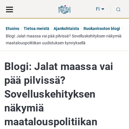
Siirry
Siirry
H
suoraan
koko
FI
sisältöön
sivuston
hakuun
Etusivu
Tietoa meistä
Ajankohtaista
Ruokaviraston blogi
Blogi: Jalat maassa vai pää pilvissä? Sovelluskehityksen näkymiä
maatalouspolitiikan uudistuksen kynnyksellä
Blogi: Jalat maassa vai
pää pilvissä?
Sovelluskehityksen
näkymiä
maatalouspolitiikan