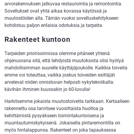
arvorakennuksen jatkuvaa restaurointia ja remontointia.
Sovellukset ovat yhtä aikaa kovassa käytössä ja
muutostöiden alla. Tämän vuoksi sovelluskehitykseen
kohdistuu paljon erilaisia odotuksia ja tarpeita.
Rakenteet kuntoon
Tarpeiden priorisoinnissa olemme pitäneet yhtenä
ohjenuorana sitä, että tehdyistä muutoksista olisi hyötyä
mahdollisimman suurelle käyttäjäjoukolle. Kaikkia toiveita
emme voi toteuttaa, vaikka joskus toiveiden esittäjät
arvelevat niiden onnistuvan helposti nykytekniikalla:
kävihän ihminen kuussakin jo 60-luvulla!
Harkitsemme jokaista muutostoivetta tarkkaan. Kertaalleen
rakennettu osa tarvitsee vuosittaista huoltoa ja
kehittämistä pysyäkseen toimintakuntoisena ja
muuntautumiskykyisenä. Jokaisella pintaremontilla on
myös hintalappunsa. Rakenteet on joka tapauksessa