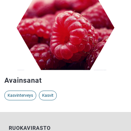
Avainsanat
Kasvinterveys
Kasvit
RUOKAVIRASTO