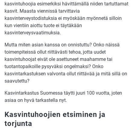
kasvintuhoojia esimerkiksi hävittämällä niiden tartuttamat
kasvit. Maasta viennissä tarvittavia
kasvinterveystodistuksia ei myöskään myönnetä silloin
kun vientiin aiottu tuote ei täytäkään
kasvinterveysvaatimuksia.
Mutta miten asian kanssa on onnistuttu? Onko näissä
toimenpiteissä ollut riittävästi tehoa, jotta uudet
kasvintuhoojat eivät ole asettuneet maahamme tai
tuotantopaikoille pysyväksi ongelmaksi? Onko
kasvintarkastuksen valvonta ollut riittävää ja mitä sillä on
saavutettu?
Kasvintarkastus Suomessa täytti juuri 100 vuotta, joten
asiaa on hyvä tarkastella nyt.
Kasvintuhoojien etsiminen ja
torjunta