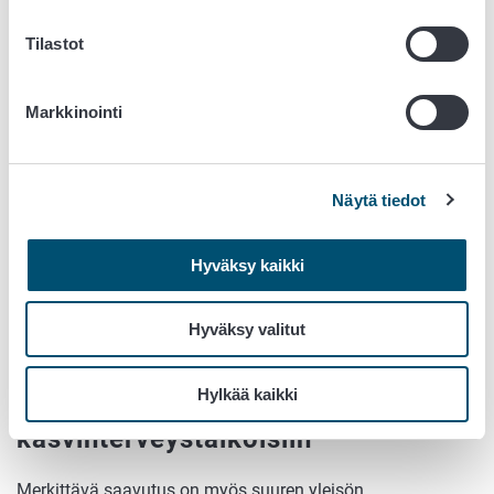
koloradonkuoriainen (Ahvenanmaa ja Etelä-Suomi).
Tilastot
Kasvintuhoojiin liittyvän valvontatyön lisäksi Ruokavirasto
valvoo myös muuntogeenisen kasviaineiston käyttöä.
Markkinointi
Vuonna 2017 Ruokaviraston (tuolloin vielä Evira)
tarkastuksissa todettiin kasvihuonetaimituotannossa
kasvatettavan oransseja petunian taimia. Tutkimuksissa
todettiin näiden olevan perimältään muuntogeenisiä eli
Näytä tiedot
geenitekniikkalain tarkoittamia luvattomia tuotteita, joiden
viljelyyn ja myyntiin ei ole myönnetty lupaa EU:ssa. GM-
Hyväksy kaikki
elementtejä sisältäneiden petunialajikkeiden kaikki erät
määrättiin markkinointikieltoon ja hävitettäviksi. Myös
kaikki jo toimitetut GMO-petunian taimierät tuli vetää
Hyväksy valitut
takaisin viljelmiltä ja hävittää.
Hylkää kaikki
Yleisö mukaan
kasvinterveystalkoisiin
Merkittävä saavutus on myös suuren yleisön