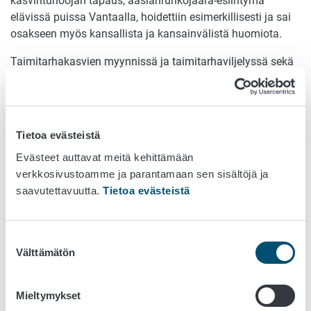
kasvintuhoojan tapaus, aasianrunkojäärä-esiintymä
elävissä puissa Vantaalla, hoidettiin esimerkillisesti ja sai
osakseen myös kansallista ja kansainvälistä huomiota.
Taimitarhakasvien myynnissä ja taimitarhaviljelyssä sekä
myös hedelmätarhoilla ja viheralueilla löytyneet
hävitettävät tuhoojat eli karanteenituhoojat on
poikkeuksetta saatu hävitettyä. Hyvinä esimerkkeinä ovat
tulipoltteen löytyminen ja hävittäminen päärynäpuun
Tietoa evästeistä
taimilta mannersuomalaisessa myymälässä ja
Evästeet auttavat meitä kehittämään
ahvenanmaalaiselta hedelmätarhalta. Onnistuneiden
verkkosivustoamme ja parantamaan sen sisältöjä ja
toimenpiteiden ansiosta Suomella säilynyt tulipoltteen
saavutettavuutta.
Tietoa evästeistä
suoja-alueoikeus mahdollistaa Suomessa kasvatettujen
taudin isäntäkasvien myymisen muille EU:n tulipoltteen
suoja-alueille, joissa tautia ei vielä esiinny, sekä myös EU:n
Suostumuksen
ulkopuolisiin maihin.
Välttämätön
valinta
Tulipoltetaudin lisäksi muita hävitettäviä tuhoojia, joiden
suhteen Suomella on suoja-aluestatus, ovat ritsomania
Mieltymykset
(Juurikkaan nekroottinen keltasuonivirus eli BNYVV) ja