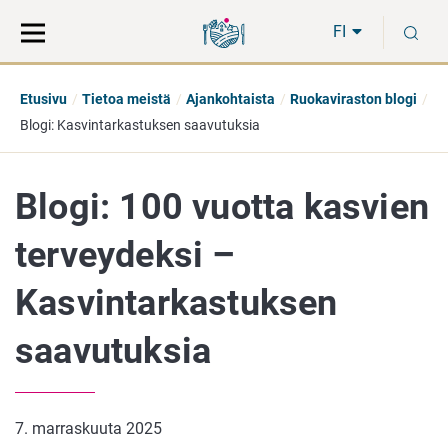
Siirry
Siirry
H
suoraan
koko
FI
sisältöön
sivuston
hakuun
Etusivu
Tietoa meistä
Ajankohtaista
Ruokaviraston blogi
Blogi: Kasvintarkastuksen saavutuksia
Blogi: 100 vuotta kasvien
terveydeksi –
Kasvintarkastuksen
saavutuksia
7. marraskuuta 2025