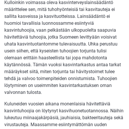
Kulloinkin voimassa oleva kasvinterveyslainsäädäntö
määrittelee sen, mitä tuhohyönteisiä tai kasvitauteja ei
sallita kasveissa ja kasvituotteissa. Lainsäädäntö ei
huomioi tavallisia luonnossamme esiintyviä
kasvintuhoojia, vaan pelkästään ulkopuolelta saapuvia
hävitettäviä tuhoojia, jotka Suomeen levittyään voisivat
uhata kasvintuotantomme tulevaisuutta. Uhka perustuu
usein siihen, että kyseisten tuhoojien torjunta tulisi
olemaan erittäin haasteellista tai jopa mahdotonta
käytännössä. Tämän vuoksi kasvintarkastus antaa tarkat
määräykset siitä, miten torjunta tai hävitystoimet tulee
tehdä ja valvoo toimenpiteiden onnistumista. Tuhoojien
löytyminen on useimmiten kasvintarkastuksen oman
valvonnan tulosta.
Kuluneiden vuosien aikana monenlaisia hävitettäviä
kasvintuhoojia on löytynyt kasvihuonetuotannossa. Näihin
lukeutuu miinaajakärpäsiä, jauhiaisia, bakteeritauteja sekä
virustauteja. Maassamme esiintymättömän uuden