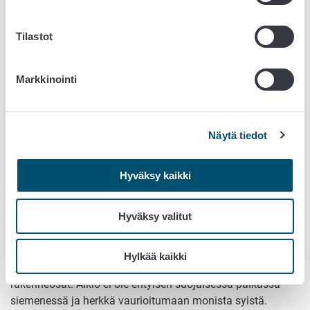
Tilastot
Markkinointi
Näytä tiedot
Siemenen eloonjäämiskäyrästä näkyy, että tietyn kohdan
jälkeen itävyys (germination) alenee voimakkaasti ja
Hyväksy kaikki
elinvoima (vigor) vielä aikaisemmin (kuva Marcos-Filho
2015).
Hyväksy valitut
Fysiologinen laatu on herkkä asia. Herkkyys johtuu täysin
siitä, että elävyys ja elinvoima heijastavat puhtaasti
Hylkää kaikki
siemenen alkion kuntoa ja ikää. Alkiossa ovat kaikki idun
rakenneosat. Alkio ei ole erityisen suojaisessa paikassa
siemenessä ja herkkä vaurioitumaan monista syistä.