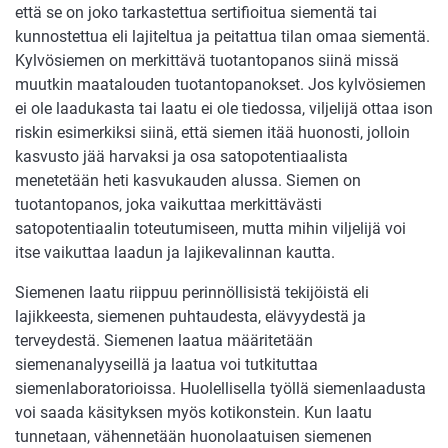
että se on joko tarkastettua sertifioitua siementä tai
kunnostettua eli lajiteltua ja peitattua tilan omaa siementä.
Kylvösiemen on merkittävä tuotantopanos siinä missä
muutkin maatalouden tuotantopanokset. Jos kylvösiemen
ei ole laadukasta tai laatu ei ole tiedossa, viljelijä ottaa ison
riskin esimerkiksi siinä, että siemen itää huonosti, jolloin
kasvusto jää harvaksi ja osa satopotentiaalista
menetetään heti kasvukauden alussa. Siemen on
tuotantopanos, joka vaikuttaa merkittävästi
satopotentiaalin toteutumiseen, mutta mihin viljelijä voi
itse vaikuttaa laadun ja lajikevalinnan kautta.
Siemenen laatu riippuu perinnöllisistä tekijöistä eli
lajikkeesta, siemenen puhtaudesta, elävyydestä ja
terveydestä. Siemenen laatua määritetään
siemenanalyyseillä ja laatua voi tutkituttaa
siemenlaboratorioissa. Huolellisella työllä siemenlaadusta
voi saada käsityksen myös kotikonstein. Kun laatu
tunnetaan, vähennetään huonolaatuisen siemenen