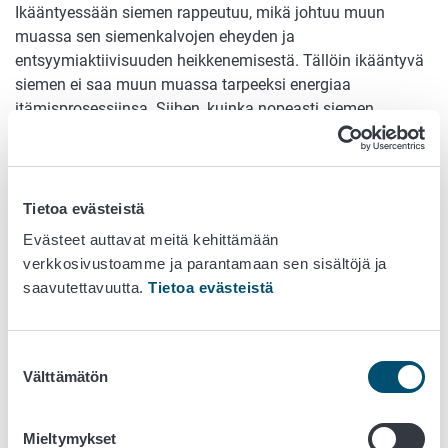
Ikääntyessään siemen rappeutuu, mikä johtuu muun
muassa sen siemenkalvojen eheyden ja
entsyymiaktiivisuuden heikkenemisestä. Tällöin ikääntyvä
siemen ei saa muun muassa tarpeeksi energiaa
itämisprosessiinsa. Siihen, kuinka nopeasti siemen
ikääntyy, vaikuttaa varastoinnin aikainen lämpötila ja
kosteus sekä siemenen laatu. Siemen ikääntyy nopeinten
korkeassa lämpötilassa ja kosteudessa. Siemenen, jonka
itävyys on alentunut, kuntoa kannattaa seurata tiheästi.
Tietoa evästeistä
Sellainen siemen voi menettää lopun elävyyden
Evästeet auttavat meitä kehittämään
nopeastikin.
verkkosivustoamme ja parantamaan sen sisältöjä ja
saavutettavuutta.
Tietoa evästeistä
Itävyyteen liittyy joinakin syksyinä läheisesti itämislepo eli
dormanssi. Se ei ole kuitenkaan laatutekijä, vaan
ohimenevä tila. Itämislevosta on juttua aiemmassa
Suostumuksen
blogissa.
Välttämätön
valinta
Mieltymykset