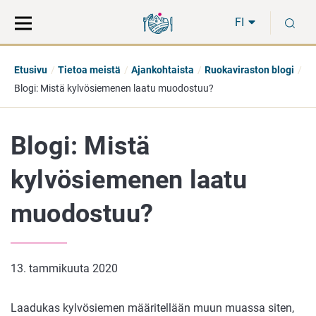
Siirry
Siirry
H
suoraan
koko
FI
sisältöön
sivuston
hakuun
Etusivu
Tietoa meistä
Ajankohtaista
Ruokaviraston blogi
Blogi: Mistä kylvösiemenen laatu muodostuu?
Blogi: Mistä
kylvösiemenen laatu
muodostuu?
13. tammikuuta 2020
Laadukas kylvösiemen määritellään muun muassa siten,