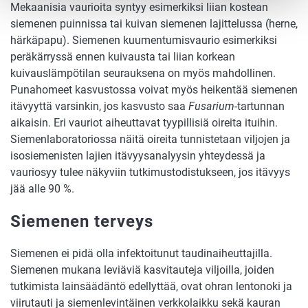
Mekaanisia vaurioita syntyy esimerkiksi liian kostean
siemenen puinnissa tai kuivan siemenen lajittelussa (herne,
härkäpapu). Siemenen kuumentumisvaurio esimerkiksi
peräkärryssä ennen kuivausta tai liian korkean
kuivauslämpötilan seurauksena on myös mahdollinen.
Punahomeet kasvustossa voivat myös heikentää siemenen
itävyyttä varsinkin, jos kasvusto saa
Fusarium
-tartunnan
aikaisin. Eri vauriot aiheuttavat tyypillisiä oireita ituihin.
Siemenlaboratoriossa näitä oireita tunnistetaan viljojen ja
isosiemenisten lajien itävyysanalyysin yhteydessä ja
vauriosyy tulee näkyviin tutkimustodistukseen, jos itävyys
jää alle 90 %.
Siemenen terveys
Siemenen ei pidä olla infektoitunut taudinaiheuttajilla.
Siemenen mukana leviäviä kasvitauteja viljoilla, joiden
tutkimista lainsäädäntö edellyttää, ovat ohran lentonoki ja
viirutauti ja siemenlevintäinen verkkolaikku sekä kauran