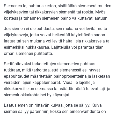
Siemenen lajipuhtaus kertoo, sisältääkö siemenerä muiden
viljelykasvien tai rikkakasvien siemeniä tai roskia. Myös
kosteus ja tuhannen siemenen paino vaikuttavat laatuun.
Jos siemen ei ole puhdasta, sen mukana voi levitä muita
viljelykasveja, jotka voivat heikentää käytettävän sadon
laatua tai sen mukana voi levitä haitallisia rikkakasveja tai
esimerkiksi hukkakauraa. Lajittelulla voi parantaa tilan
oman siemenen puhtautta.
Sertifioitavaksi tarkoitettujen siemenerien puhtaus
tutkitaan, mikä tarkoittaa, että siemenessä esiintyvät
epäpuhtaudet määritetään painoprosentteina ja lasketaan
vieraiden lajien kappalemäärät. Vieraille lajeille ja
rikkakasveille on olemassa lainsäädännöstä tulevat laji- ja
siemenluokkakohtaiset hylkäysrajat.
Laatusiemen on riittävän kuivaa, jotta se säilyy. Kuiva
siemen säilyy paremmin, koska sen aineenvaihdunta on