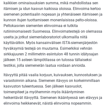
kaikkien ominaisuuksien summa, mikä mahdollistaa sen
itämisen ja idun kasvun kaikissa oloissa. Elinvoima kertoo
siemenen potentiaalin nopeaan ja yhtenäiseen itämiseen ja
kunnon itujen tuottamiseen monenlaisissa pelto-oloissa.
Peltokasvien siementen elinvoimaa ei tutkita
rutiininomaisesti Suomessa. Elinvoimatestejä on olemassa
useita ja jotkut siemenlaboratoriot ulkomailla niitä
käyttävätkin. Myös kansainvälisen ISTA-siemenjärjestön
hyväksymiä testejä on muutama. Esimerkiksi vehnän
sirkkajuuren 2 millimetrin esiintulon 48 tunnin idätysajan
jälkeen 15 asteen lämpötilassa on tulossa tällaiseksi
testiksi, jolla siemenerän laatua voidaan arvioida.
Itävyyttä pitää vaalia korjuun, kuivauksen, kunnostuksen ja
varastoinnin aikana. Siemenen itävyys on korkeimmillaan
kasvuston tuleentuessa. Sen jälkeen kasvuolot,
toimenpiteet ja myöhemmin myös ikääntyminen
heikentävät itävyyttä. Siemenen ikääntyessä sen elävyys ja
elinvoima heikkenevät, näistä elinvoima nopeammin.