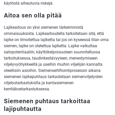
käytöstä aiheutuvia riskejä.
Aitoa sen olla pitää
Lajikeaitous on yksi siemenen tärkeimmistä
ominaisuuksista. Lajikeaitoudella tarkoitetaan sitä, että
lajike on ilmoitettua lajiketta tai jos on kyseessä tilan oma
siemen, lajike on oletettua lajiketta. Lajike vaikuttaa
satopotentiaaliin, käyttökelpoisuuteen suunnitellussa
tarkoituksessa, taudinkestävyyteen, menestymiseen
viljelyvyöhykkeellä ja useihin muihin viljelijän kannalta
oleellisiin asioihin. Siemensertifiointiprosessin aikana
siemenen lajikepuhtaus tarkastetaan siemenviljelysten
viljelystarkastuksilla ja kantasiemenen
kenttäkoetarkastuksessa.
Siemenen puhtaus tarkoittaa
lajipuhtautta