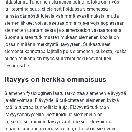
hidastunut. Tuhannen siemenen painolle, joka on myös
lajikeominaisuus, ei ole sertifioidussa siemenessä
lainsäädännöstä tulevia vähimmäisvaatimuksia, mutta
siemenliikkeet voivat asettaa omia raja-arvoja sopiessaan
siementen tuottamisesta ja siemensadon vastaanotosta.
Suomalaisten tutkimusten mukaan siemenen koolla on
jossain määrin merkitystä itävyyteen. Surkastuneet
siemenet kannattaa lajitella pois siemenen joukosta, koska
niiden mukana on myös suurempi riski kasvitautien
leviämiselle.
Itävyys on herkkä ominaisuus
Siemenen fysiologinen laatu tarkoittaa siemenen elävyyttä
ja elinvoimaa. Elävyydellä tarkoitetaan siemenen kykyä
itää ja tuottaa kunnollisia ituja. Elävyyttä tutkitaan
itävyysanalyyseillä. Sertifioidulla siemenellä on
lajikohtaiset minimi-itävyysvaatimukset. Elinvoimaa
määritellään muun muassa siten, että se on siemenen