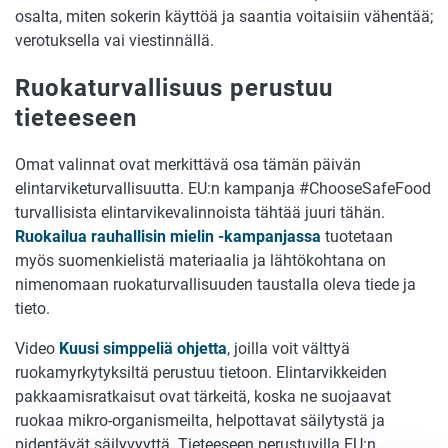
osalta, miten sokerin käyttöä ja saantia voitaisiin vähentää;
verotuksella vai viestinnällä.
Ruokaturvallisuus perustuu
tieteeseen
Omat valinnat ovat merkittävä osa tämän päivän
elintarviketurvallisuutta. EU:n kampanja #ChooseSafeFood
turvallisista elintarvikevalinnoista tähtää juuri tähän.
Ruokailua rauhallisin mielin -kampanjassa
tuotetaan
myös suomenkielistä materiaalia ja lähtökohtana on
nimenomaan ruokaturvallisuuden taustalla oleva tiede ja
tieto.
Video
Kuusi simppeliä ohjetta
, joilla voit välttyä
ruokamyrkytyksiltä perustuu tietoon. Elintarvikkeiden
pakkaamisratkaisut ovat tärkeitä, koska ne suojaavat
ruokaa mikro-organismeilta, helpottavat säilytystä ja
pidentävät säilyvyyttä. Tieteeseen perustuvilla EU:n