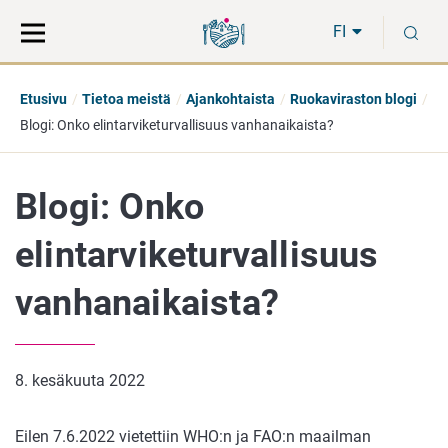
Siirry
Siirry
H
suoraan
koko
FI
sisältöön
sivuston
hakuun
Etusivu
Tietoa meistä
Ajankohtaista
Ruokaviraston blogi
Blogi: Onko elintarviketurvallisuus vanhanaikaista?
Blogi: Onko
elintarviketurvallisuus
vanhanaikaista?
8. kesäkuuta 2022
Eilen 7.6.2022 vietettiin WHO:n ja FAO:n maailman