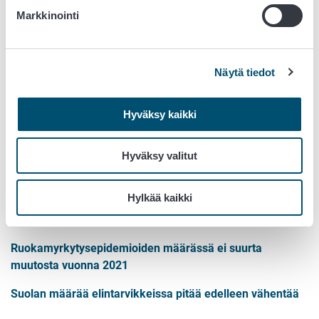
Markkinointi
Näytä tiedot
Marjatta Rahkio
johtaja, elintarviketurvallisuusosasto
Twitter: @MarjattaRahkio
Hyväksy kaikki
Hyväksy valitut
WHO:n varapääjohtaja tohtori Yamamoto:
The celebration
of the fourth World Food Safety Day on June 7. We all
Hylkää kaikki
need to work together to achieve safer food for better
health!
Ruokamyrkytysepidemioiden määrässä ei suurta
muutosta vuonna 2021
Suolan määrää elintarvikkeissa pitää edelleen vähentää