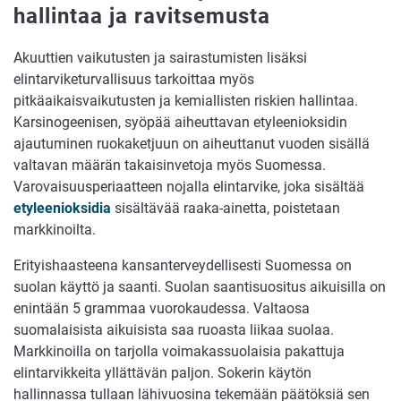
hallintaa ja ravitsemusta
Akuuttien vaikutusten ja sairastumisten lisäksi
elintarviketurvallisuus tarkoittaa myös
pitkäaikaisvaikutusten ja kemiallisten riskien hallintaa.
Karsinogeenisen, syöpää aiheuttavan etyleenioksidin
ajautuminen ruokaketjuun on aiheuttanut vuoden sisällä
valtavan määrän takaisinvetoja myös Suomessa.
Varovaisuusperiaatteen nojalla elintarvike, joka sisältää
etyleenioksidia
sisältävää raaka-ainetta, poistetaan
markkinoilta.
Erityishaasteena kansanterveydellisesti Suomessa on
suolan käyttö ja saanti. Suolan saantisuositus aikuisilla on
enintään 5 grammaa vuorokaudessa. Valtaosa
suomalaisista aikuisista saa ruoasta liikaa suolaa.
Markkinoilla on tarjolla voimakassuolaisia pakattuja
elintarvikkeita yllättävän paljon. Sokerin käytön
hallinnassa tullaan lähivuosina tekemään päätöksiä sen