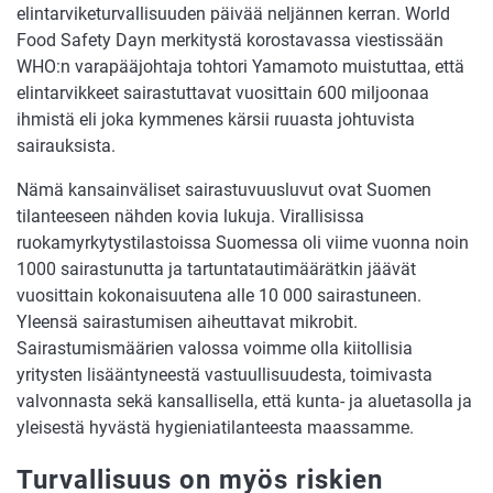
elintarviketurvallisuuden päivää neljännen kerran. World
Food Safety Dayn merkitystä korostavassa viestissään
WHO:n varapääjohtaja tohtori Yamamoto muistuttaa, että
elintarvikkeet sairastuttavat vuosittain 600 miljoonaa
ihmistä eli joka kymmenes kärsii ruuasta johtuvista
sairauksista.
Nämä kansainväliset sairastuvuusluvut ovat Suomen
tilanteeseen nähden kovia lukuja. Virallisissa
ruokamyrkytystilastoissa Suomessa oli viime vuonna noin
1000 sairastunutta ja tartuntatautimäärätkin jäävät
vuosittain kokonaisuutena alle 10 000 sairastuneen.
Yleensä sairastumisen aiheuttavat mikrobit.
Sairastumismäärien valossa voimme olla kiitollisia
yritysten lisääntyneestä vastuullisuudesta, toimivasta
valvonnasta sekä kansallisella, että kunta- ja aluetasolla ja
yleisestä hyvästä hygieniatilanteesta maassamme.
Turvallisuus on myös riskien