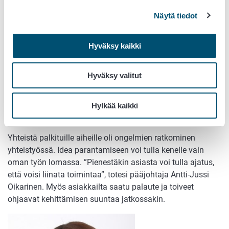
Näytä tiedot
Virastomme lean-matka on vielä alkutaipaleella.
Laboratoriopalveluissa lean-ajatteluun perustuva
kehittäminen aloitettiin vuonna 2017. Hyvien kokemusten
Hyväksy kaikki
ja onnistumisten siivittäminä toimintaa on haluttu
laajentaa koko virastoon. Tällä hetkellä lean-
Hyväksy valitut
kehittämiskohteita onkin käynnissä laajasti eri puolilla
organisaatiotamme.
Hylkää kaikki
Parantaminen jatkuu
Yhteistä palkituille aiheille oli ongelmien ratkominen
yhteistyössä. Idea parantamiseen voi tulla kenelle vain
oman työn lomassa. ”Pienestäkin asiasta voi tulla ajatus,
että voisi liinata toimintaa”, totesi pääjohtaja Antti-Jussi
Oikarinen. Myös asiakkailta saatu palaute ja toiveet
ohjaavat kehittämisen suuntaa jatkossakin.