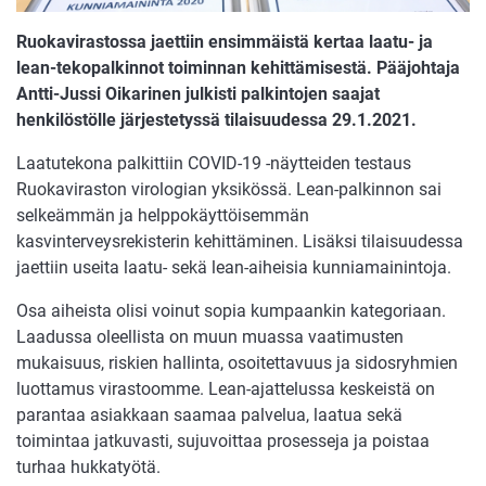
Ruokavirastossa jaettiin ensimmäistä kertaa laatu- ja
lean-tekopalkinnot toiminnan kehittämisestä. Pääjohtaja
Antti-Jussi Oikarinen julkisti palkintojen saajat
henkilöstölle järjestetyssä tilaisuudessa 29.1.2021.
Laatutekona palkittiin COVID-19 -näytteiden testaus
Ruokaviraston virologian yksikössä. Lean-palkinnon sai
selkeämmän ja helppokäyttöisemmän
kasvinterveysrekisterin kehittäminen. Lisäksi tilaisuudessa
jaettiin useita laatu- sekä lean-aiheisia kunniamainintoja.
Osa aiheista olisi voinut sopia kumpaankin kategoriaan.
Laadussa oleellista on muun muassa vaatimusten
mukaisuus, riskien hallinta, osoitettavuus ja sidosryhmien
luottamus virastoomme. Lean-ajattelussa keskeistä on
parantaa asiakkaan saamaa palvelua, laatua sekä
toimintaa jatkuvasti, sujuvoittaa prosesseja ja poistaa
turhaa hukkatyötä.