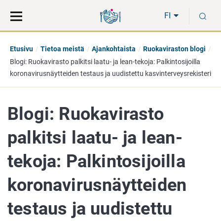
Siirry
Siirry
H
suoraan
koko
FI
sisältöön
sivuston
hakuun
Etusivu
Tietoa meistä
Ajankohtaista
Ruokaviraston blogi
Blogi: Ruokavirasto palkitsi laatu- ja lean-tekoja: Palkintosijoilla
koronavirusnäytteiden testaus ja uudistettu kasvinterveysrekisteri
Blogi: Ruokavirasto
palkitsi laatu- ja lean-
tekoja: Palkintosijoilla
koronavirusnäytteiden
testaus ja uudistettu