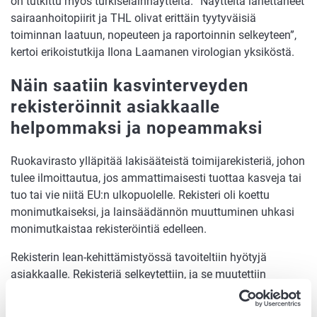
on tutkittu myös turkiseläinnäytteitä. ”Näytteitä lähettäneet
sairaanhoitopiirit ja THL olivat erittäin tyytyväisiä
toiminnan laatuun, nopeuteen ja raportoinnin selkeyteen”,
kertoi erikoistutkija Ilona Laamanen virologian yksiköstä.
Näin saatiin kasvinterveyden
rekisteröinnit asiakkaalle
helpommaksi ja nopeammaksi
Ruokavirasto ylläpitää lakisääteistä toimijarekisteriä, johon
tulee ilmoittautua, jos ammattimaisesti tuottaa kasveja tai
tuo tai vie niitä EU:n ulkopuolelle. Rekisteri oli koettu
monimutkaiseksi, ja lainsäädännön muuttuminen uhkasi
monimutkaistaa rekisteröintiä edelleen.
Rekisterin lean-kehittämistyössä tavoiteltiin hyötyjä
asiakkaalle. Rekisteriä selkeytettiin, ja se muutettiin
sähköiseksi asiointipalveluksi. Palvelu ohjaa käyttäjää
eteenpäin, mikä helpottaa tietojen täyttämistä. Rekisteriä