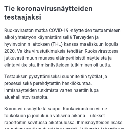
Tie koronavirusnäytteiden
testaajaksi
Ruokaviraston matka COVID-19 -näytteiden testaamiseen
alkoi yhteistyön käynnistämisellä Terveyden ja
hyvinvoinnin laitoksen (THL) kanssa maaliskuun lopulla
2020. Vaikka virustutkimuksia tehdään Ruokavirastossa
jatkuvasti muun muassa eläinperäisistä näytteistä ja
elintarvikkeista, ihmisnäytteiden tutkiminen oli uutta.
Testauksen pystyttämiseksi suunniteltiin työtilat ja
prosessi sekä perehdytettiin henkilökuntaa.
Ihmisnäytteiden tutkimista varten haettiin lupa
aluehallintovirastolta.
Koronavirusnäytteitä saapui Ruokavirastoon viime
toukokuun ja joulukuun välisenä aikana. Tulokset
raportoitiin sovitussa aikataulussa. Ihmisnäytteiden lisäksi