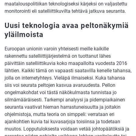
maatalouspolitiikan teknologiseksi kärjeksi on valjastettu
monitorointi eli satelliittikuvilta tehtävä jatkuva seuranta.
Uusi teknologia avaa peltonäkymiä
yläilmoista
Euroopan unionin varoin yhteisesti meille kaikille
rakennettu satelliittijärjestelmä on tuottanut lähes
päivittäin satelliittikuvia koko maapallolta vuodesta 2016
lähtien. Kaikki tämä on vapaasti saatavilla kenelle tahansa,
jolla on internetyhteys. Vieläpä ilmaiseksi. Kuka tahansa
siis voi seurata peltojen kasvua avaruudesta. Pellon
ongelmakohdat voi tästä näkökulmasta tunnistaa jo
silmämääräisesti. Tarkempi analyysi ja pidempiaikainen
seuranta vaativat hieman harrastuneisuutta ja joitakin
ohjelmistoja, mutta teoria on simppeli: verrataan eri
ajankohtien kuvia tai kuvasarjoja toisiinsa ja todetaan
muutos. Lopputuloksesta voidaan vetää johtopäätöksiä ja