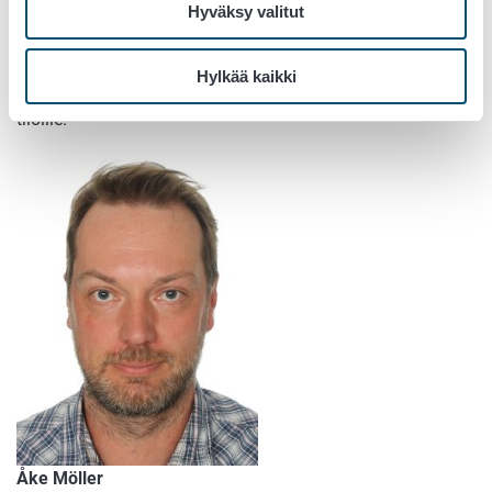
Hyväksy valitut
joihin ei automaattista seurantaa voida tehdä. Näitäkin
ehtoja jää, mutta paljon nykyistä vähemmän. Tämä siis
johtaa siihen, että valvontaa tehdään paikan päällä enää
Hylkää kaikki
pienelle otokselle, joka kohdistuu entistä harvemmille
tiloille.
Åke Möller