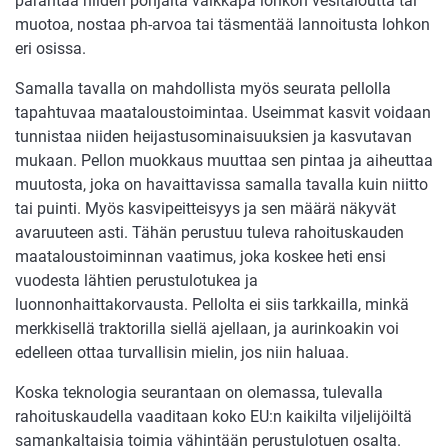
parantaa niiden pohjalta vaikkapa lohkon vesitaloutta tai
muotoa, nostaa ph-arvoa tai täsmentää lannoitusta lohkon
eri osissa.
Samalla tavalla on mahdollista myös seurata pellolla
tapahtuvaa maataloustoimintaa. Useimmat kasvit voidaan
tunnistaa niiden heijastusominaisuuksien ja kasvutavan
mukaan. Pellon muokkaus muuttaa sen pintaa ja aiheuttaa
muutosta, joka on havaittavissa samalla tavalla kuin niitto
tai puinti. Myös kasvipeitteisyys ja sen määrä näkyvät
avaruuteen asti. Tähän perustuu tuleva rahoituskauden
maataloustoiminnan vaatimus, joka koskee heti ensi
vuodesta lähtien perustulotukea ja
luonnonhaittakorvausta. Pellolta ei siis tarkkailla, minkä
merkkisellä traktorilla siellä ajellaan, ja aurinkoakin voi
edelleen ottaa turvallisin mielin, jos niin haluaa.
Koska teknologia seurantaan on olemassa, tulevalla
rahoituskaudella vaaditaan koko EU:n kaikilta viljelijöiltä
samankaltaisia toimia vähintään perustulotuen osalta.