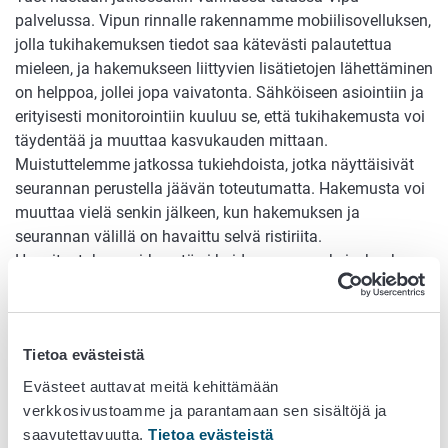
palvelussa. Vipun rinnalle rakennamme mobiilisovelluksen,
jolla tukihakemuksen tiedot saa kätevästi palautettua
mieleen, ja hakemukseen liittyvien lisätietojen lähettäminen
on helppoa, jollei jopa vaivatonta. Sähköiseen asiointiin ja
erityisesti monitorointiin kuuluu se, että tukihakemusta voi
täydentää ja muuttaa kasvukauden mittaan.
Muistuttelemme jatkossa tukiehdoista, jotka näyttäisivät
seurannan perustella jäävän toteutumatta. Hakemusta voi
muuttaa vielä senkin jälkeen, kun hakemuksen ja
seurannan välillä on havaittu selvä ristiriita.
Havaitustakaan virheestä ei koidu seuraamuksia, kunhan
se korjataan.
Jos virhe on seurantajärjestelmässä, pellolta voi ottaa
kuvan, josta näkyy oikea tilanne. Mobiilisovelluksen kautta
Tietoa evästeistä
pellon reunalta otettu kuva lähtee digitaalisesti napin
Evästeet auttavat meitä kehittämään
painalluksella järjestelmäämme, jossa virhe korjataan ja
verkkosivustoamme ja parantamaan sen sisältöjä ja
hakemus pääsee etenemään kohti maksatusta.
saavutettavuutta.
Tietoa evästeistä