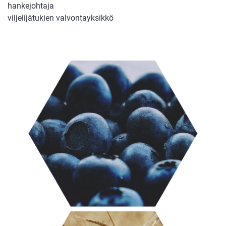
hankejohtaja
viljelijätukien valvontayksikkö