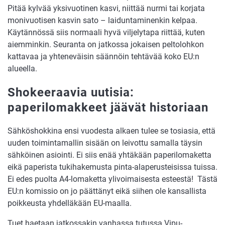
Pitää kylvää yksivuotinen kasvi, niittää nurmi tai korjata
monivuotisen kasvin sato – laiduntaminenkin kelpaa.
Käytännössä siis normaali hyvä viljelytapa riittää, kuten
aiemminkin. Seuranta on jatkossa jokaisen peltolohkon
kattavaa ja yhteneväisin säännöin tehtävää koko EU:n
alueella.
Shokeeraavia uutisia:
paperilomakkeet jäävät historiaan
Sähköshokkina ensi vuodesta alkaen tulee se tosiasia, että
uuden toimintamallin sisään on leivottu samalla täysin
sähköinen asiointi. Ei siis enää yhtäkään paperilomaketta
eikä paperista tukihakemusta pinta-alaperusteisissa tuissa.
Ei edes puolta A4-lomaketta ylivoimaisesta esteestä! Tästä
EU:n komissio on jo päättänyt eikä siihen ole kansallista
poikkeusta yhdelläkään EU-maalla.
Tuet haetaan jatkossakin vanhassa tutussa Vipu-