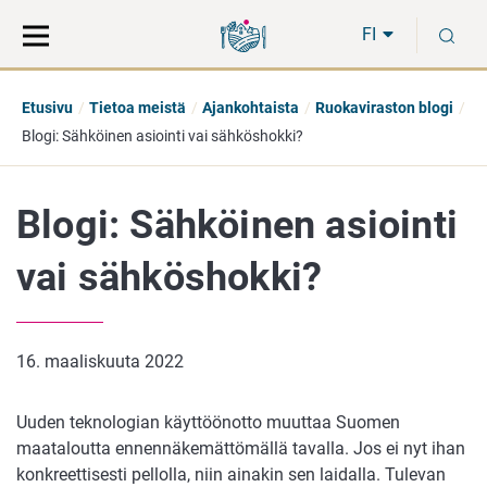
Siirry
Siirry
H
suoraan
koko
FI
sisältöön
sivuston
hakuun
Etusivu
Tietoa meistä
Ajankohtaista
Ruokaviraston blogi
Blogi: Sähköinen asiointi vai sähköshokki?
Blogi: Sähköinen asiointi
vai sähköshokki?
16. maaliskuuta 2022
Uuden teknologian käyttöönotto muuttaa Suomen
maataloutta ennennäkemättömällä tavalla. Jos ei nyt ihan
konkreettisesti pellolla, niin ainakin sen laidalla. Tulevan