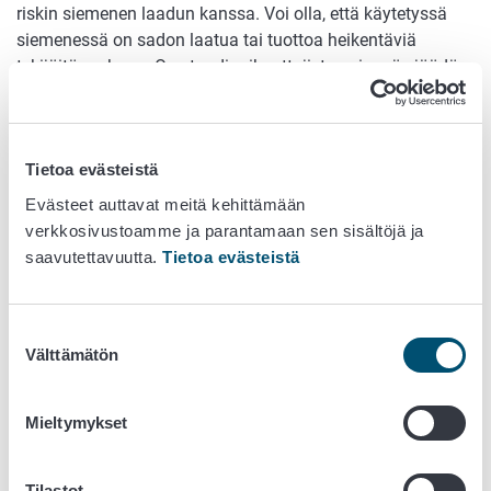
riskin siemenen laadun kanssa. Voi olla, että käytetyssä
siemenessä on sadon laatua tai tuottoa heikentäviä
tekijöitä mukana. Osa taudinaiheuttajista voi myös jäädä
maahan ja tartuttaa terveitä mukuloita seuraavina vuosina.
Perunanviljelyssä on siis omat riskinsä. Paras tapa
pienentää riskejä ja saada parempaa satoa on käyttää
Tietoa evästeistä
sertifioitua siemenperunaa. Etenkin pienellä palstalla
Evästeet auttavat meitä kehittämään
kotioloissa viljellessä, tuottavuus kannattaa maksimoida.
verkkosivustoamme ja parantamaan sen sisältöjä ja
Perunapalstaa perustaessa kannattaa kustannussäästöjen
saavutettavuutta.
Tietoa evästeistä
sijaan miettiä sijoitusta tulevaan satoon.
Lue lisää perunan taudeista ja tuhoojista
täältä
Suostumuksen
Välttämätön
Kansainvälistä perunapäivää vietetään 30.5. Lue lisää
valinta
tapahtumasta
täältä
Mieltymykset
Tilastot