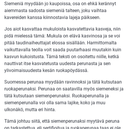
Siemeniä myydään jo kaupoissa, osa on ehkä kerännyt
aiemmasta sadosta siemeniä talteen, joku vaihtaa
kavereiden kanssa kiinnostavia lajeja päikseen.
Jos aiot kasvattaa mukuloista kasvatettavia kasveja, niin
pidä mielessä tämä: Mukula on elävä kasvinosa ja se voi
pitää taudinaiheuttajat elossa sisällään. Harmittomalta
vaikuttavalla teolla voit saada puutarhaasi muutakin kuin
kasvun kukoistusta. Tämä teksti on osoitettu niille, ketkä
nauttivat itse kasvatetusta uudesta perunasta ja sen
ylivoimaisuudesta kesän ruokapöydässä.
Suomessa perunaa myydään ravinnoksi ja tätä kutsutaan
ruokaperunaksi. Perunaa on saatavilla myös siemeneksi ja
tätä kutsutaan siemenperunaksi. Ruokaperunalla ja
siemenperunalla voi olla sama lajike, koko ja muu
ulkonäkö, mutta eri hinta.
Tämä johtuu siitä, että siemenperunaksi myytävä peruna
on tarkastettua, eli sertifioitua ja ruokaperunaa taas ei ole