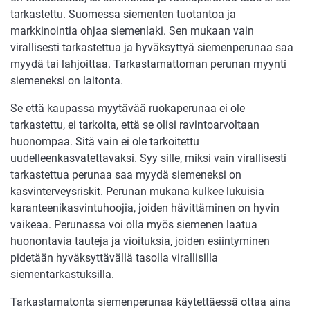
tarkastettu. Suomessa siementen tuotantoa ja
markkinointia ohjaa siemenlaki. Sen mukaan vain
virallisesti tarkastettua ja hyväksyttyä siemenperunaa saa
myydä tai lahjoittaa. Tarkastamattoman perunan myynti
siemeneksi on laitonta.
Se että kaupassa myytävää ruokaperunaa ei ole
tarkastettu, ei tarkoita, että se olisi ravintoarvoltaan
huonompaa. Sitä vain ei ole tarkoitettu
uudelleenkasvatettavaksi. Syy sille, miksi vain virallisesti
tarkastettua perunaa saa myydä siemeneksi on
kasvinterveysriskit. Perunan mukana kulkee lukuisia
karanteenikasvintuhoojia, joiden hävittäminen on hyvin
vaikeaa. Perunassa voi olla myös siemenen laatua
huonontavia tauteja ja vioituksia, joiden esiintyminen
pidetään hyväksyttävällä tasolla virallisilla
siementarkastuksilla.
Tarkastamatonta siemenperunaa käytettäessä ottaa aina