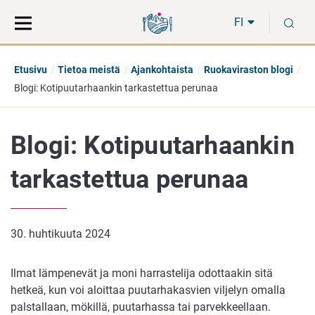
Siirry
Siirry
H
suoraan
koko
FI
sisältöön
sivuston
hakuun
Etusivu
Tietoa meistä
Ajankohtaista
Ruokaviraston blogi
Blogi: Kotipuutarhaankin tarkastettua perunaa
Blogi: Kotipuutarhaankin
tarkastettua perunaa
30. huhtikuuta 2024
Ilmat lämpenevät ja moni harrastelija odottaakin sitä
hetkeä, kun voi aloittaa puutarhakasvien viljelyn omalla
palstallaan, mökillä, puutarhassa tai parvekkeellaan.