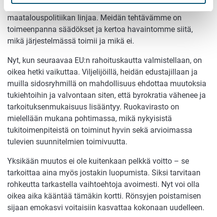
kuitenkaan päätä tukiehdoista eikä ohjaa
maatalouspolitiikan linjaa. Meidän tehtävämme on
toimeenpanna säädökset ja kertoa havaintomme siitä,
mikä järjestelmässä toimii ja mikä ei.
Nyt, kun seuraavaa EU:n rahoituskautta valmistellaan, on
oikea hetki vaikuttaa. Viljelijöillä, heidän edustajillaan ja
muilla sidosryhmillä on mahdollisuus ehdottaa muutoksia
tukiehtoihin ja valvontaan siten, että byrokratia vähenee ja
tarkoituksenmukaisuus lisääntyy. Ruokavirasto on
mielellään mukana pohtimassa, mikä nykyisistä
tukitoimenpiteistä on toiminut hyvin sekä arvioimassa
tulevien suunnitelmien toimivuutta.
Yksikään muutos ei ole kuitenkaan pelkkä voitto – se
tarkoittaa aina myös jostakin luopumista. Siksi tarvitaan
rohkeutta tarkastella vaihtoehtoja avoimesti. Nyt voi olla
oikea aika kääntää tämäkin kortti. Rönsyjen poistamisen
sijaan emokasvi voitaisiin kasvattaa kokonaan uudelleen.