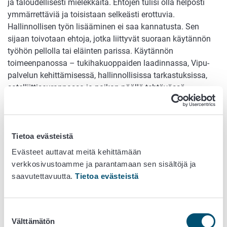
ja taloudellisesti mielekkäitä. Ehtojen tulisi olla helposti
ymmärrettäviä ja toisistaan selkeästi erottuvia.
Hallinnollisen työn lisääminen ei saa kannatusta. Sen
sijaan toivotaan ehtoja, jotka liittyvät suoraan käytännön
työhön pellolla tai eläinten parissa. Käytännön
toimeenpanossa – tukihakuoppaiden laadinnassa, Vipu-
palvelun kehittämisessä, hallinnollisissa tarkastuksissa,
satelliittiseurannassa ja paikan päällä tehtävässä
valvonnassa – näiden toiveiden toteuttaminen ei
kuitenkaan aina ole ollut mahdollista.
Kun uusia ehtoja on lisätty vanhan järjestelmän päälle,
Tietoa evästeistä
kokonaisuus on monimutkaistunut. Tavoite on toki ollut
Evästeet auttavat meitä kehittämään
ymmärrettävä: on haluttu varmistaa, että mahdollisimman
verkkosivustoamme ja parantamaan sen sisältöjä ja
monelle tilalle voidaan maksaa tukea. Samalla on
saavutettavuutta.
Tietoa evästeistä
kuitenkin päädytty tilanteeseen, jossa ehdot eivät ole
kaikille mielekkäitä, mutta niihin on silti sitouduttava osana
tilan tulonmuodostusta.
Suostumuksen
Välttämätön
valinta
EU:n yhteisessä maatalouspolitiikassa ilmasto- ja