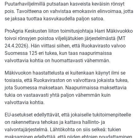
Puutarhaviljelmillä putsataan kasveista keväisin rönsyt
pois. Tavoitteena on vahvistaa emokasvin elinvoimaa, jotta
se jaksaa tuottaa kasvukaudella paljon satoa.
ProAgria Keskusten liiton toimitusjohtaja Harri Mäkivuokko
toivoi rönsyjen poistoa viljelijätukien järjestelmästä (MT
24.4.2026). Hän viittasi siihen, että Ruokavirasto valvoo
Suomessa 125 eri tukea, kun taas naapurimaissa
valvottavia kohtia on huomattavasti vähemmän.
Mäkivuokon haastattelusta ei kuitenkaan käynyt ilmi se
tosiasia, että Ruokaviraston on valvottava jokaista tukea,
jota Suomessa maksetaan. Naapurimaissa maksettavia
tukia on vastaavasti yhtä paljon vähemmän kuin
valvottavia kohtia.
EU-asetukset edellyttävät, että jokaiselle tukitoimenpiteelle
on rakennettava tehokas ja kattava hallinto- ja
valvontajärjestelmä. Lähtökohta on siis selkeä: tukien
maksaminen edellyttää, että niiden ehtojen noudattaminen