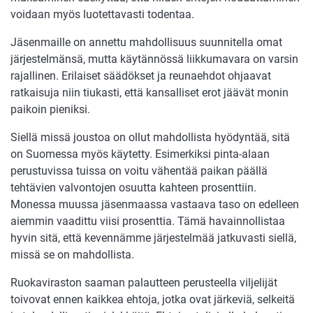
voidaan myös luotettavasti todentaa.
Jäsenmaille on annettu mahdollisuus suunnitella omat
järjestelmänsä, mutta käytännössä liikkumavara on varsin
rajallinen. Erilaiset säädökset ja reunaehdot ohjaavat
ratkaisuja niin tiukasti, että kansalliset erot jäävät monin
paikoin pieniksi.
Siellä missä joustoa on ollut mahdollista hyödyntää, sitä
on Suomessa myös käytetty. Esimerkiksi pinta-alaan
perustuvissa tuissa on voitu vähentää paikan päällä
tehtävien valvontojen osuutta kahteen prosenttiin.
Monessa muussa jäsenmaassa vastaava taso on edelleen
aiemmin vaadittu viisi prosenttia. Tämä havainnollistaa
hyvin sitä, että kevennämme järjestelmää jatkuvasti siellä,
missä se on mahdollista.
Ruokaviraston saaman palautteen perusteella viljelijät
toivovat ennen kaikkea ehtoja, jotka ovat järkeviä, selkeitä