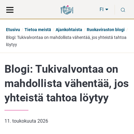
Siirry
Siirry
H
suoraan
koko
FI
sisältöön
sivuston
hakuun
Etusivu
Tietoa meistä
Ajankohtaista
Ruokaviraston blogi
Blogi: Tukivalvontaa on mahdollista vähentää, jos yhteistä tahtoa
löytyy
Blogi: Tukivalvontaa on
mahdollista vähentää, jos
yhteistä tahtoa löytyy
11. toukokuuta 2026