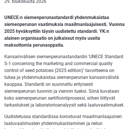
29. toukokuuta 2026
UNECE:n siemenperunastandardi yhdenmukaistaa
siemenperunan vaatimuksia maailmanlaajuisesti. Vuonna
2025 hyväksyttiin täysin uudistettu standardi. YK:n
alainen organisaatio on julkaissut myös useita
maksuttomia perunaoppaita.
Kansainvälisen siemenperunastandardin ‘UNECE Standard
S-1 concerning the marketing and commercial quality
control of seed potatoes (2025 edition)’ tavoitteena on
tukea ja yhdenmukaistaa siemenperunan kansainvälistä
kauppaa. Standardi on suunnattu erityisesti
siemenperunan tuonnin ja viennin tueksi. Siinä kuvataan
koko siemenperunan sertifiointiprosessi, siihen liittyvät
tarkastukset ja laboratorioanalyysit sekä laatuvaatimukset.
Uudistetussa standardissa korostuvat maailmanlaajuinen
laatuvaatimusten yhdenmukaistaminen ja reilun