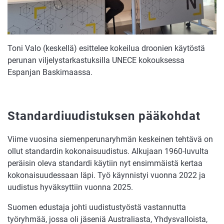
Toni Valo (keskellä) esittelee kokeilua droonien käytöstä
perunan viljelystarkastuksilla UNECE kokouksessa
Espanjan Baskimaassa.
Standardiuudistuksen pääkohdat
Viime vuosina siemenperunaryhmän keskeinen tehtävä on
ollut standardin kokonaisuudistus. Alkujaan 1960-luvulta
peräisin oleva standardi käytiin nyt ensimmäistä kertaa
kokonaisuudessaan läpi. Työ käynnistyi vuonna 2022 ja
uudistus hyväksyttiin vuonna 2025.
Suomen edustaja johti uudistustyöstä vastannutta
työryhmää, jossa oli jäseniä Australiasta, Yhdysvalloista,