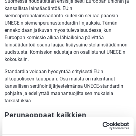
Suomessa noudatetaan ensisijaisesti Euroopan unionin ja
kansallista lainsäädäntöä. EU:n
siemenperunalainsäädäntö kuitenkin seuraa pääosin
UNECE:n siemenperunastandardin linjauksia. Tämän
ennakoidaan jatkuvan myös tulevaisuudessa, kun
Euroopan komissio alkaa lähiaikoina päivittää
lainsäädäntöä osana laajaa lisäysaineistolainsäädännön
uudistusta. Komission edustaja on osallistunut UNECE:n
kokouksiin.
Standardia voidaan hyödyntää erityisesti EU:n
ulkopuoliseen kauppaan. Osa maista on rakentanut
kansallisen sertifiointijärjestelmänsä UNECE-standardin
pohjalta ja edellyttää maahantuojilta sen mukaisia
tarkastuksia.
Perunaoppaat kaikkien
käytettävissä