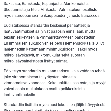
Saksasta, Ranskasta, Espanjasta, Alankomaista,
Skotlannista ja Etelä-Afrikasta. Valmisteluun osallistui
myös Euroopan siemenkauppiaiden järjestö Euroseeds.
Uudistuksessa standardin keskeiset periaatteet ja
laatuvaatimukset säilyivät pääosin ennallaan, mutta
tekstin selkeyteen ja ymmärrettävyyteen panostettiin.
Ensimmäisen sukupolven esiperussiemenluokkaa (PBTC)
laajennettiin kattamaan minimukuloiden lisäksi myös
mikrolisäyskasvit, mikromukulat sekä suoraan
mikrolisäysaineistosta lisätyt taimet.
Päivitetyn standardin mukaan tarkastuksia voidaan tehdä
joko viranomaisena tai yritysten toimesta
viranomaisvalvonnassa. Kokoluokittelussa ostaja ja myyjä
voivat sopia mukulakoon osalta poikkeuksista
laatuvaatimuksiin.
Standardiin lisättiin myös uusi luku erien jäljitettävyydestä.
Siemenperunan toimittaja (seed supplier) vastaa