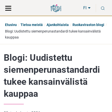
Siirry
Siirry
H
suoraan
koko
FI
sisältöön
sivuston
hakuun
Etusivu
Tietoa meistä
Ajankohtaista
Ruokaviraston blogi
Blogi: Uudistettu siemenperunastandardi tukee kansainvälistä
kauppaa
Blogi: Uudistettu
siemenperunastandardi
tukee kansainvälistä
kauppaa