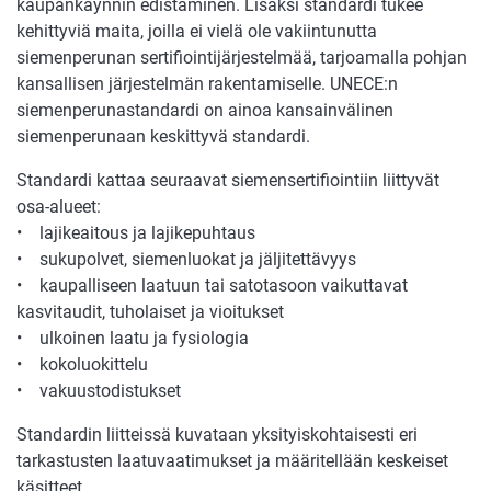
kaupankäynnin edistäminen. Lisäksi standardi tukee
kehittyviä maita, joilla ei vielä ole vakiintunutta
siemenperunan sertifiointijärjestelmää, tarjoamalla pohjan
kansallisen järjestelmän rakentamiselle. UNECE:n
siemenperunastandardi on ainoa kansainvälinen
siemenperunaan keskittyvä standardi.
Standardi kattaa seuraavat siemensertifiointiin liittyvät
osa-alueet:
• lajikeaitous ja lajikepuhtaus
• sukupolvet, siemenluokat ja jäljitettävyys
• kaupalliseen laatuun tai satotasoon vaikuttavat
kasvitaudit, tuholaiset ja vioitukset
• ulkoinen laatu ja fysiologia
• kokoluokittelu
• vakuustodistukset
Standardin liitteissä kuvataan yksityiskohtaisesti eri
tarkastusten laatuvaatimukset ja määritellään keskeiset
käsitteet.