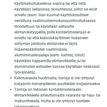
käyttötarkoitukseensa sopivia tai että niitä
käytetään sellaisissa olosuhteissa, joihin ne eivät
sovellu (esim. liian kuumat käyttöolosuhteet
verrattuna vaatimustenmukaisuusilmoituksessa
ilmoitettuun tai käytetään sellaisille
elintarviketyypeille, joille kontaktimateriaali ei
sovellu tai että kaksoiskäyttöisen lisäaineen
siirtymän johdosta elintarvike ei täytä
lisäainesäädösten vaatimuksia,
alumiinimateriaaleja (esim. kattilat, foliot)
käytetään happamille elintarvikkeille ja/tai
alumiinisten astioiden kanssa käytetään teräksisiä
työvälineitä).
Kehotuksesta huolimatta, toimija ei ole ryhtynyt
korjaaviin toimenpiteisiin puutteiden korjaamiseksi.
Toimija on tietoinen kontaktimateriaalin
elintarvikkeelle aiheuttamasta vaarasta tai haju- tai
makuvirheestä, mutta ei ole ryhtynyt tuotteen
takaisinvetoon.