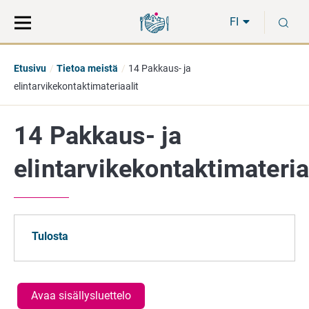
Siirry
Siirry
H
suoraan
koko
FI
sisältöön
sivuston
hakuun
Etusivu
Tietoa meistä
14 Pakkaus- ja
elintarvikekontaktimateriaalit
14 Pakkaus- ja
elintarvikekontaktimateria
Tulosta
Avaa sisällysluettelo