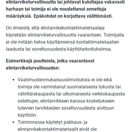
elintarviketurvallisuutta tai johtavat kuluttajaa vakavasti
harhaan tai toimija ei ole noudattanut annettuja
määräyksiä. Epäkohdat on korjattava välittömästi.
On ilmeistä, että elintarvikekontaktimateriaaleja
käytetään elintarviketurvallisuutta vaarantaen. Toimijalla
ei ole mitään tietoa käyttämiensä kontaktimateriaalien
laadusta tai soveltuvuudesta käyttötarkoituksiinsa.
Esimerkkejä puutteista, jotka vaarantavat
elintarviketurvallisuuden:
Vaatimustenmukaisuusilmoituksia ei ole eikä
toimija ole varmistanut suomalaisesta tukusta tai
vähittäiskaupasta tai ulkomaisesta verkkokaupasta
ostettujen, elintarvikkeen kanssa kosketukseen
tulevien tarvikkeiden soveltuvuudesta aiottuun
käyttöön.
Toiminnassa käytetyt pakkaus- ja
elintarvikekontaktimateriaalit eivät ole