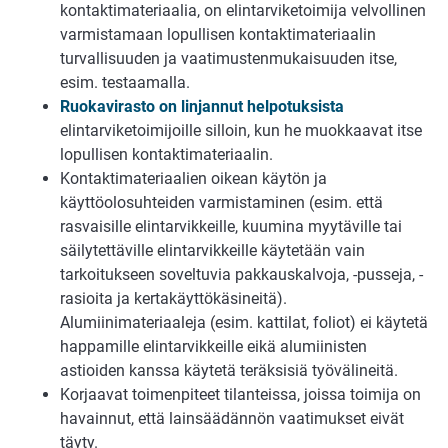
kontaktimateriaalia, on elintarviketoimija velvollinen
varmistamaan lopullisen kontaktimateriaalin
turvallisuuden ja vaatimustenmukaisuuden itse,
esim. testaamalla.
Ruokavirasto on linjannut helpotuksista
elintarviketoimijoille silloin, kun he muokkaavat itse
lopullisen kontaktimateriaalin.
Kontaktimateriaalien oikean käytön ja
käyttöolosuhteiden varmistaminen (esim. että
rasvaisille elintarvikkeille, kuumina myytäville tai
säilytettäville elintarvikkeille käytetään vain
tarkoitukseen soveltuvia pakkauskalvoja, -pusseja, -
rasioita ja kertakäyttökäsineitä).
Alumiinimateriaaleja (esim. kattilat, foliot) ei käytetä
happamille elintarvikkeille eikä alumiinisten
astioiden kanssa käytetä teräksisiä työvälineitä.
Korjaavat toimenpiteet tilanteissa, joissa toimija on
havainnut, että lainsäädännön vaatimukset eivät
täyty.