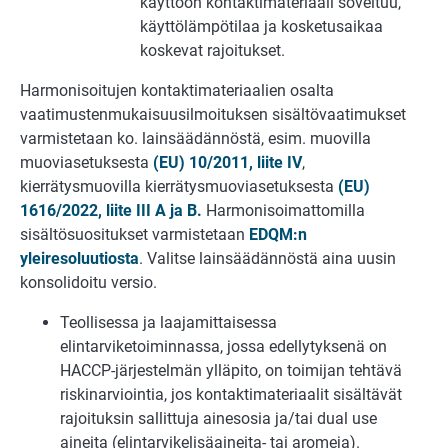
käyttöön kontaktimateriaali soveltuu,
käyttölämpötilaa ja kosketusaikaa
koskevat rajoitukset.
Harmonisoitujen kontaktimateriaalien osalta
vaatimustenmukaisuusilmoituksen sisältövaatimukset
varmistetaan ko. lainsäädännöstä, esim. muovilla
muoviasetuksesta
(EU) 10/2011, liite IV
,
kierrätysmuovilla kierrätysmuoviasetuksesta
(EU)
1616/2022, liite III A ja B.
Harmonisoimattomilla
sisältösuositukset varmistetaan
EDQM:n
yleiresoluutiosta
. Valitse lainsäädännöstä aina uusin
konsolidoitu versio.
Teollisessa ja laajamittaisessa
elintarviketoiminnassa, jossa edellytyksenä on
HACCP-järjestelmän ylläpito, on toimijan tehtävä
riskinarviointia, jos kontaktimateriaalit sisältävät
rajoituksin sallittuja ainesosia ja/tai dual use
aineita (elintarvikelisäaineita- tai aromeja).