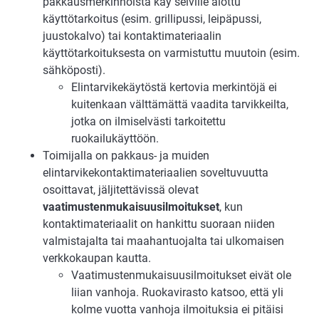
pakkausmerkinnöistä käy selville aiottu
käyttötarkoitus (esim. grillipussi, leipäpussi,
juustokalvo) tai kontaktimateriaalin
käyttötarkoituksesta on varmistuttu muutoin (esim.
sähköposti).
Elintarvikekäytöstä kertovia merkintöjä ei
kuitenkaan välttämättä vaadita tarvikkeilta,
jotka on ilmiselvästi tarkoitettu
ruokailukäyttöön.
Toimijalla on pakkaus- ja muiden
elintarvikekontaktimateriaalien soveltuvuutta
osoittavat, jäljitettävissä olevat
vaatimustenmukaisuusilmoitukset
, kun
kontaktimateriaalit on hankittu suoraan niiden
valmistajalta tai maahantuojalta tai ulkomaisen
verkkokaupan kautta.
Vaatimustenmukaisuusilmoitukset eivät ole
liian vanhoja. Ruokavirasto katsoo, että yli
kolme vuotta vanhoja ilmoituksia ei pitäisi