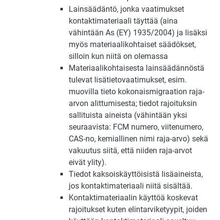
Lainsäädäntö, jonka vaatimukset
kontaktimateriaali täyttää (aina
vähintään As (EY) 1935/2004) ja lisäksi
myös materiaalikohtaiset säädökset,
silloin kun niitä on olemassa
Materiaalikohtaisesta lainsäädännöstä
tulevat lisätietovaatimukset, esim.
muovilla tieto kokonaismigraation raja-
arvon alittumisesta; tiedot rajoituksin
sallituista aineista (vähintään yksi
seuraavista: FCM numero, viitenumero,
CAS-no, kemiallinen nimi raja-arvo) sekä
vakuutus siitä, että niiden raja-arvot
eivät ylity).
Tiedot kaksoiskäyttöisistä lisäaineista,
jos kontaktimateriaali niitä sisältää.
Kontaktimateriaalin käyttöä koskevat
rajoitukset kuten elintarviketyypit, joiden