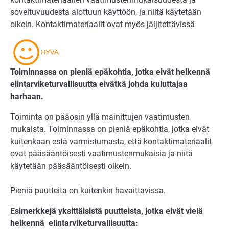
soveltuvuudesta aiottuun käyttöön, ja niitä käytetään
oikein. Kontaktimateriaalit ovat myös jäljitettävissä.
Toiminnassa on pieniä epäkohtia, jotka eivät heikennä
elintarviketurvallisuutta eivätkä johda kuluttajaa
harhaan.
Toiminta on pääosin yllä mainittujen vaatimusten
mukaista. Toiminnassa on pieniä epäkohtia, jotka eivät
kuitenkaan estä varmistumasta, että kontaktimateriaalit
ovat pääsääntöisesti vaatimustenmukaisia ja niitä
käytetään pääsääntöisesti oikein.
Pieniä puutteita on kuitenkin havaittavissa.
Esimerkkejä yksittäisistä puutteista, jotka eivät vielä
heikennä elintarviketurvallisuutta: