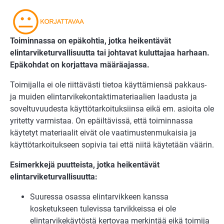
Toiminnassa on epäkohtia, jotka heikentävät
elintarviketurvallisuutta tai johtavat kuluttajaa harhaan.
Epäkohdat on korjattava määräajassa.
Toimijalla ei ole riittävästi tietoa käyttämiensä pakkaus-
ja muiden elintarvikekontaktimateriaalien laadusta ja
soveltuvuudesta käyttötarkoituksiinsa eikä em. asioita ole
yritetty varmistaa. On epäiltävissä, että toiminnassa
käytetyt materiaalit eivät ole vaatimustenmukaisia ja
käyttötarkoitukseen sopivia tai että niitä käytetään väärin.
Esimerkkejä puutteista, jotka heikentävät
elintarviketurvallisuutta:
Suuressa osassa elintarvikkeen kanssa
kosketukseen tulevissa tarvikkeissa ei ole
elintarvikekäytöstä kertovaa merkintää eikä toimija