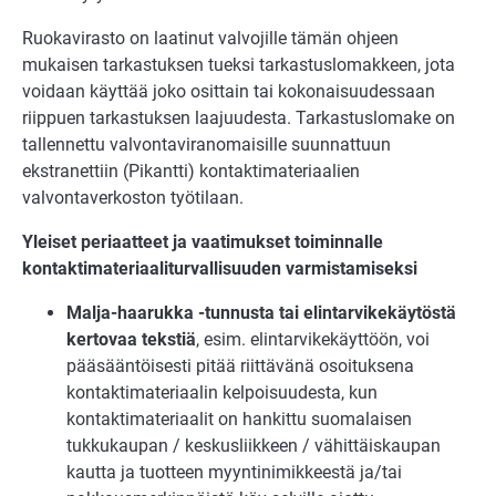
Ruokavirasto on laatinut valvojille tämän ohjeen
mukaisen tarkastuksen tueksi tarkastuslomakkeen, jota
voidaan käyttää joko osittain tai kokonaisuudessaan
riippuen tarkastuksen laajuudesta. Tarkastuslomake on
tallennettu valvontaviranomaisille suunnattuun
ekstranettiin (Pikantti) kontaktimateriaalien
valvontaverkoston työtilaan.
Yleiset periaatteet ja vaatimukset toiminnalle
kontaktimateriaaliturvallisuuden varmistamiseksi
Malja-haarukka -tunnusta tai elintarvikekäytöstä
kertovaa tekstiä
, esim. elintarvikekäyttöön, voi
pääsääntöisesti pitää riittävänä osoituksena
kontaktimateriaalin kelpoisuudesta, kun
kontaktimateriaalit on hankittu suomalaisen
tukkukaupan / keskusliikkeen / vähittäiskaupan
kautta ja tuotteen myyntinimikkeestä ja/tai