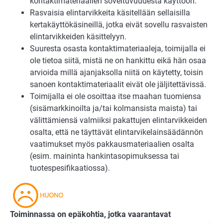
kontaktimateriaalien soveltuvuudesta käyttöön.
Rasvaisia elintarvikkeita käsitellään sellaisilla
kertakäyttökäsineillä, jotka eivät sovellu rasvaisten
elintarvikkeiden käsittelyyn.
Suuresta osasta kontaktimateriaaleja, toimijalla ei
ole tietoa siitä, mistä ne on hankittu eikä hän osaa
arvioida millä ajanjaksolla niitä on käytetty, toisin
sanoen kontaktimateriaalit eivät ole jäljitettävissä.
Toimijalla ei ole osoittaa itse maahan tuomiensa
(sisämarkkinoilta ja/tai kolmansista maista) tai
välittämiensä valmiiksi pakattujen elintarvikkeiden
osalta, että ne täyttävät elintarvikelainsäädännön
vaatimukset myös pakkausmateriaalien osalta
(esim. maininta hankintasopimuksessa tai
tuotespesifikaatiossa).
Toiminnassa on epäkohtia, jotka vaarantavat