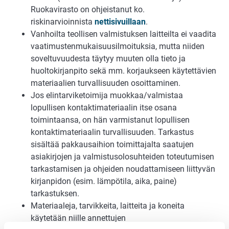
Ruokavirasto on ohjeistanut ko.
riskinarvioinnista
nettisivuillaan
.
Vanhoilta teollisen valmistuksen laitteilta ei vaadita
vaatimustenmukaisuusilmoituksia, mutta niiden
soveltuvuudesta täytyy muuten olla tieto ja
huoltokirjanpito sekä mm. korjaukseen käytettävien
materiaalien turvallisuuden osoittaminen.
Jos elintarviketoimija muokkaa/valmistaa
lopullisen kontaktimateriaalin itse osana
toimintaansa, on hän varmistanut lopullisen
kontaktimateriaalin turvallisuuden. Tarkastus
sisältää pakkausaihion toimittajalta saatujen
asiakirjojen ja valmistusolosuhteiden toteutumisen
tarkastamisen ja ohjeiden noudattamiseen liittyvän
kirjanpidon (esim. lämpötila, aika, paine)
tarkastuksen.
Materiaaleja, tarvikkeita, laitteita ja koneita
käytetään niille annettujen