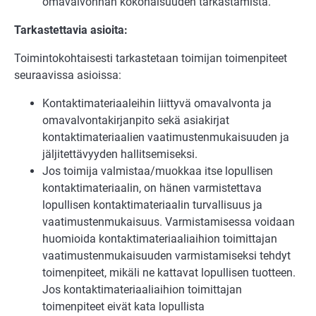
omavalvonnan kokonaisuuden tarkastamista.
Tarkastettavia asioita:
Toimintokohtaisesti tarkastetaan toimijan toimenpiteet
seuraavissa asioissa:
Kontaktimateriaaleihin liittyvä omavalvonta ja
omavalvontakirjanpito sekä asiakirjat
kontaktimateriaalien vaatimustenmukaisuuden ja
jäljitettävyyden hallitsemiseksi.
Jos toimija valmistaa/muokkaa itse lopullisen
kontaktimateriaalin, on hänen varmistettava
lopullisen kontaktimateriaalin turvallisuus ja
vaatimustenmukaisuus. Varmistamisessa voidaan
huomioida kontaktimateriaaliaihion toimittajan
vaatimustenmukaisuuden varmistamiseksi tehdyt
toimenpiteet, mikäli ne kattavat lopullisen tuotteen.
Jos kontaktimateriaaliaihion toimittajan
toimenpiteet eivät kata lopullista