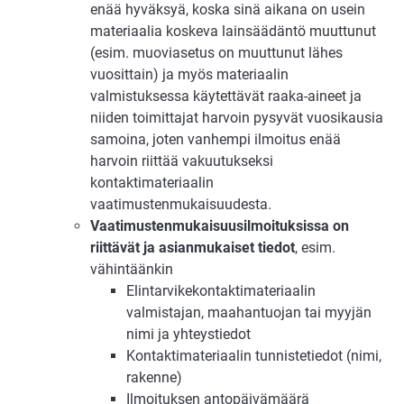
enää hyväksyä, koska sinä aikana on usein
materiaalia koskeva lainsäädäntö muuttunut
(esim. muoviasetus on muuttunut lähes
vuosittain) ja myös materiaalin
valmistuksessa käytettävät raaka-aineet ja
niiden toimittajat harvoin pysyvät vuosikausia
samoina, joten vanhempi ilmoitus enää
harvoin riittää vakuutukseksi
kontaktimateriaalin
vaatimustenmukaisuudesta.
Vaatimustenmukaisuusilmoituksissa on
riittävät ja asianmukaiset tiedot
, esim.
vähintäänkin
Elintarvikekontaktimateriaalin
valmistajan, maahantuojan tai myyjän
nimi ja yhteystiedot
Kontaktimateriaalin tunnistetiedot (nimi,
rakenne)
Ilmoituksen antopäivämäärä