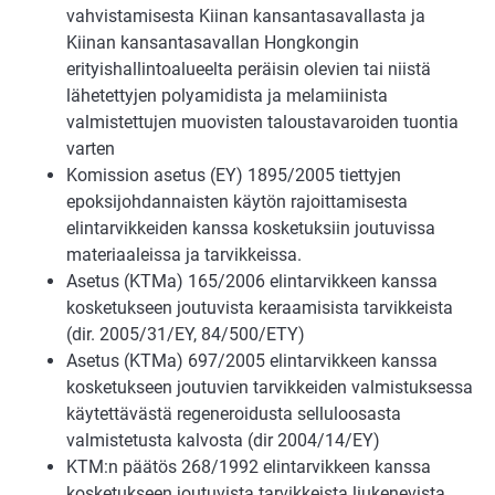
vahvistamisesta Kiinan kansantasavallasta ja
Kiinan kansantasavallan Hongkongin
erityishallintoalueelta peräisin olevien tai niistä
lähetettyjen polyamidista ja melamiinista
valmistettujen muovisten taloustavaroiden tuontia
varten
Komission asetus (EY) 1895/2005 tiettyjen
epoksijohdannaisten käytön rajoittamisesta
elintarvikkeiden kanssa kosketuksiin joutuvissa
materiaaleissa ja tarvikkeissa.
Asetus (KTMa) 165/2006 elintarvikkeen kanssa
kosketukseen joutuvista keraamisista tarvikkeista
(dir. 2005/31/EY, 84/500/ETY)
Asetus (KTMa) 697/2005 elintarvikkeen kanssa
kosketukseen joutuvien tarvikkeiden valmistuksessa
käytettävästä regeneroidusta selluloosasta
valmistetusta kalvosta (dir 2004/14/EY)
KTM:n päätös 268/1992 elintarvikkeen kanssa
kosketukseen joutuvista tarvikkeista liukenevista