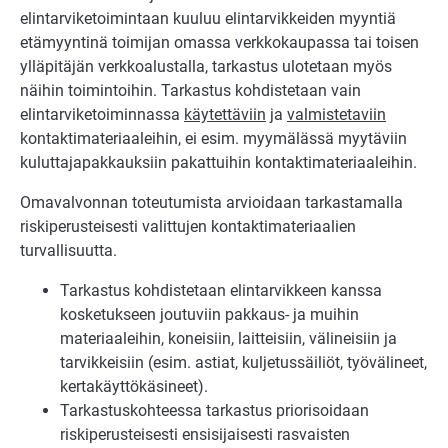
elintarviketoimintaan kuuluu elintarvikkeiden myyntiä
etämyyntinä toimijan omassa verkkokaupassa tai toisen
ylläpitäjän verkkoalustalla, tarkastus ulotetaan myös
näihin toimintoihin. Tarkastus kohdistetaan vain
elintarviketoiminnassa
käytettäviin
ja
valmistetaviin
kontaktimateriaaleihin, ei esim. myymälässä myytäviin
kuluttajapakkauksiin pakattuihin kontaktimateriaaleihin.
Omavalvonnan toteutumista arvioidaan tarkastamalla
riskiperusteisesti valittujen kontaktimateriaalien
turvallisuutta.
Tarkastus kohdistetaan elintarvikkeen kanssa
kosketukseen joutuviin pakkaus- ja muihin
materiaaleihin, koneisiin, laitteisiin, välineisiin ja
tarvikkeisiin (esim. astiat, kuljetussäiliöt, työvälineet,
kertakäyttökäsineet).
Tarkastuskohteessa tarkastus priorisoidaan
riskiperusteisesti ensisijaisesti rasvaisten