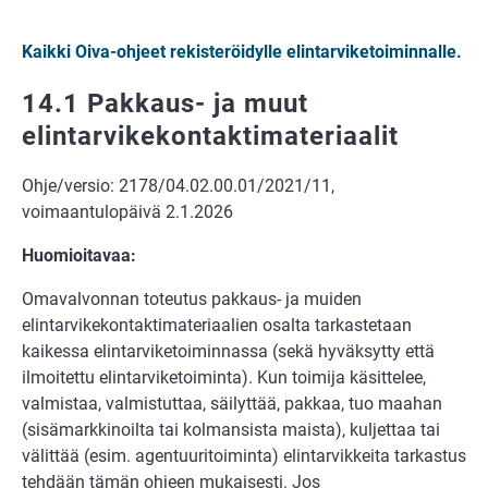
Kaikki Oiva-ohjeet rekisteröidylle elintarviketoiminnalle.
14.1 Pakkaus- ja muut
elintarvikekontaktimateriaalit
Ohje/versio: 2178/04.02.00.01/2021/11,
voimaantulopäivä 2.1.2026
Huomioitavaa:
Omavalvonnan toteutus pakkaus- ja muiden
elintarvikekontaktimateriaalien osalta tarkastetaan
kaikessa elintarviketoiminnassa (sekä hyväksytty että
ilmoitettu elintarviketoiminta). Kun toimija käsittelee,
valmistaa, valmistuttaa, säilyttää, pakkaa, tuo maahan
(sisämarkkinoilta tai kolmansista maista), kuljettaa tai
välittää (esim. agentuuritoiminta) elintarvikkeita tarkastus
tehdään tämän ohjeen mukaisesti. Jos