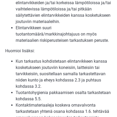
elintarvikkeiden ja/tai korkeissa lämpötiloissa ja/tai
vaihtelevissa lämpötiloissa ja/tai pitkään
säilytettävien elintarvikkeiden kanssa kosketukseen
joutuviin materiaaleihin.
Elintarvikkeen suuri
tuotantomäärä/markkinajohtajuus on myös
materiaalien riskiperusteisen tarkastuksen peruste.
Huomioi lisäksi:
Kun tarkastus kohdistetaan elintarvikkeen kanssa
kosketukseen joutuviin koneisiin, laitteisiin tai
tarvikkeisiin, suositellaan samalla tarkastettavan
niiden kunto ja eheys kohdassa 2.3 ja puhtaus
kohdassa 3.2.
Tuotantohygienia pakkaamisen osalta tarkastetaan
kohdassa 5.5.
Kontaktimateriaaleja koskeva omavalvonta
tarkastetaan yhtenä osana kohdassa 1.6. tehtävää