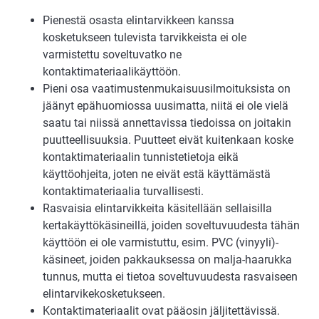
Pienestä osasta elintarvikkeen kanssa
kosketukseen tulevista tarvikkeista ei ole
varmistettu soveltuvatko ne
kontaktimateriaalikäyttöön.
Pieni osa vaatimustenmukaisuusilmoituksista on
jäänyt epähuomiossa uusimatta, niitä ei ole vielä
saatu tai niissä annettavissa tiedoissa on joitakin
puutteellisuuksia. Puutteet eivät kuitenkaan koske
kontaktimateriaalin tunnistetietoja eikä
käyttöohjeita, joten ne eivät estä käyttämästä
kontaktimateriaalia turvallisesti.
Rasvaisia elintarvikkeita käsitellään sellaisilla
kertakäyttökäsineillä, joiden soveltuvuudesta tähän
käyttöön ei ole varmistuttu, esim. PVC (vinyyli)-
käsineet, joiden pakkauksessa on malja-haarukka
tunnus, mutta ei tietoa soveltuvuudesta rasvaiseen
elintarvikekosketukseen.
Kontaktimateriaalit ovat pääosin jäljitettävissä.