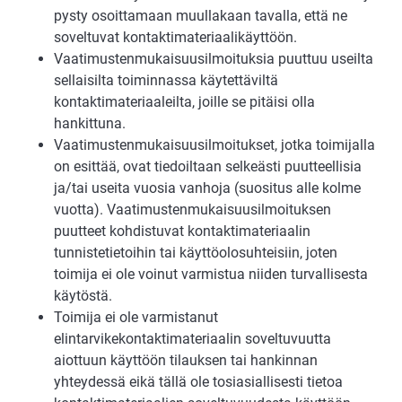
pysty osoittamaan muullakaan tavalla, että ne
soveltuvat kontaktimateriaalikäyttöön.
Vaatimustenmukaisuusilmoituksia puuttuu useilta
sellaisilta toiminnassa käytettäviltä
kontaktimateriaaleilta, joille se pitäisi olla
hankittuna.
Vaatimustenmukaisuusilmoitukset, jotka toimijalla
on esittää, ovat tiedoiltaan selkeästi puutteellisia
ja/tai useita vuosia vanhoja (suositus alle kolme
vuotta). Vaatimustenmukaisuusilmoituksen
puutteet kohdistuvat kontaktimateriaalin
tunnistetietoihin tai käyttöolosuhteisiin, joten
toimija ei ole voinut varmistua niiden turvallisesta
käytöstä.
Toimija ei ole varmistanut
elintarvikekontaktimateriaalin soveltuvuutta
aiottuun käyttöön tilauksen tai hankinnan
yhteydessä eikä tällä ole tosiasiallisesti tietoa