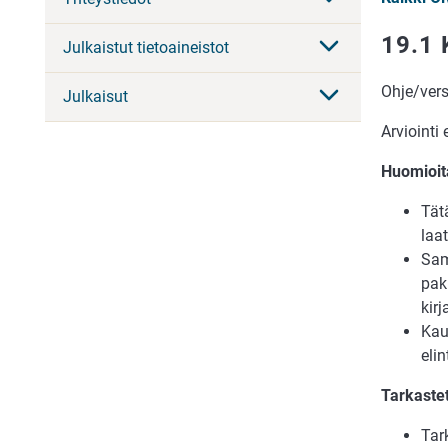
19.1 
Julkaistut tietoaineistot
Ohje/ver
Julkaisut
Arviointi
Huomioit
Tät
laat
Sam
pak
kirj
Kau
eli
Tarkastet
Tar