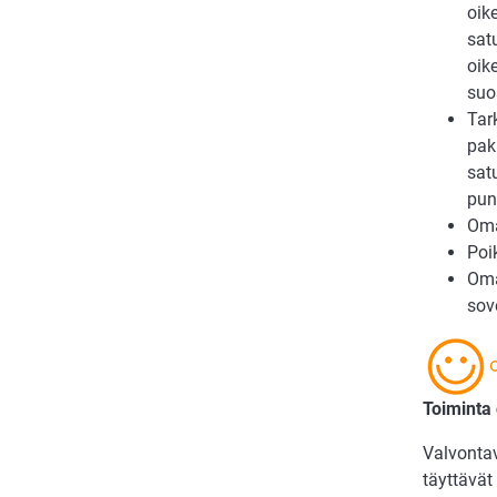
oik
sat
oik
suo
Tar
pak
sat
pun
Oma
Poi
Oma
sov
Toiminta
Valvonta
täyttävät