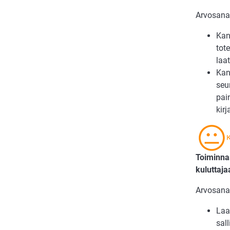
Arvosana 
Kan
tot
laat
Kan
seu
pai
kir
Toiminnas
kuluttaj
Arvosana 
Laa
sal