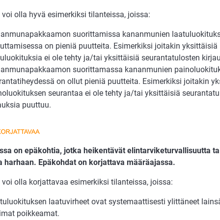
voi olla hyvä esimerkiksi tilanteissa, joissa:
anmunapakkaamon suorittamissa kananmunien laatuluokituk
euttamisessa on pieniä puutteita. Esimerkiksi joitakin yksittäisiä
uluokituksia ei ole tehty ja/tai yksittäisiä seurantatulosten kirj
anmunapakkaamon suorittamassa kananmunien painoluokitu
rantatiheydessä on ollut pieniä puutteita. Esimerkiksi joitakin yks
noluokituksen seurantaa ei ole tehty ja/tai yksittäisiä seurantat
jauksia puuttuu.
sa on epäkohtia, jotka heikentävät elintarviketurvallisuutta ta
aa harhaan. Epäkohdat on korjattava määräajassa.
voi olla korjattavaa esimerkiksi tilanteissa, joissa:
tuluokituksen laatuvirheet ovat systemaattisesti ylittäneet lai
limat poikkeamat.