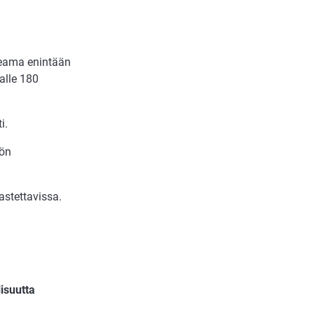
keama enintään
alle 180
i.
nön
astettavissa.
isuutta