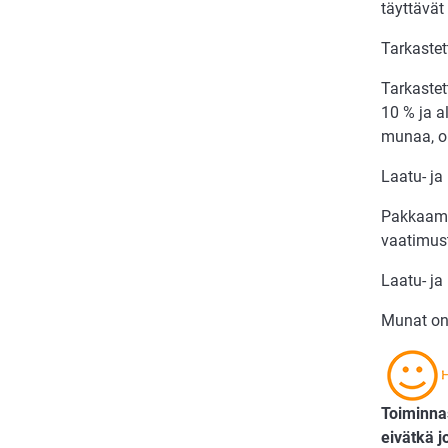
täyttävät
Tarkaste
Tarkaste
10 % ja a
munaa, on
Laatu- ja
Pakkaamon
vaatimus
Laatu- ja
Munat on
Toiminnas
eivätkä j