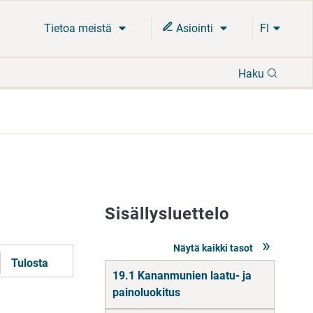
Tietoa meistä
Asiointi
FI
Hae
Haku
Sisällysluettelo
Näytä kaikki tasot
Tulosta
Siirry
19.1 Kananmunien laatu- ja
suoraan
sisältöön
painoluokitus