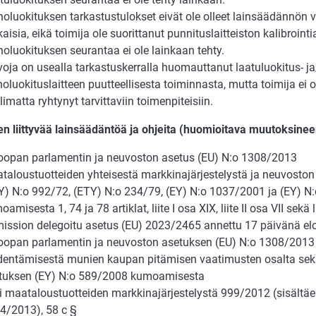
noluokituksen tarkastustulokset eivät ole olleet lainsäädännön
isia, eikä toimija ole suorittanut punnituslaitteiston kalibrointi
noluokituksen seurantaa ei ole lainkaan tehty.
voja on usealla tarkastuskerralla huomauttanut laatuluokitus- ja
noluokituslaitteen puutteellisesta toiminnasta, mutta toimija ei o
imatta ryhtynyt tarvittaviin toimenpiteisiin.
n liittyvää lainsäädäntöä ja ohjeita (huomioitava muutoksinee
oopan parlamentin ja neuvoston asetus (EU) N:o 1308/2013
taloustuotteiden yhteisestä markkinajärjestelystä ja neuvoston
Y) N:o 992/72, (ETY) N:o 234/79, (EY) N:o 1037/2001 ja (EY) 
amisesta 1, 74 ja 78 artiklat, liite I osa XIX, liite II osa VII sekä l
ission delegoitu asetus (EU) 2023/2465 annettu 17 päivänä el
oopan parlamentin ja neuvoston asetuksen (EU) N:o 1308/2013
dentämisestä munien kaupan pitämisen vaatimusten osalta se
tuksen (EY) N:o 589/2008 kumoamisesta
i maataloustuotteiden markkinajärjestelystä 999/2012 (sisält
4/2013), 58 c §