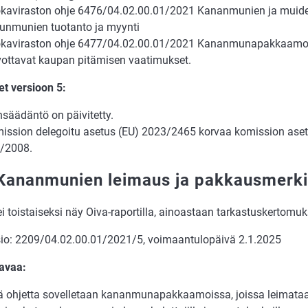
kaviraston ohje 6476/04.02.00.01/2021 Kananmunien ja muid
nunmunien tuotanto ja myynti
kaviraston ohje 6477/04.02.00.01/2021 Kananmunapakkaam
vottavat kaupan pitämisen vaatimukset.
et versioon 5:
nsäädäntö on päivitetty.
ission delegoitu asetus (EU) 2023/2465 korvaa komission aset
/2008.
Kananmunien leimaus ja pakkausmerki
 ei toistaiseksi näy Oiva-raportilla, ainoastaan tarkastuskertomu
sio: 2209/04.02.00.01/2021/5, voimaantulopäivä 2.1.2025
avaa:
ä ohjetta sovelletaan kananmunapakkaamoissa, joissa leimat