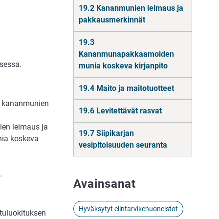
19.2 Kananmunien leimaus ja
pakkausmerkinnät
19.3
Kananmunapakkaamoiden
ksessa.
munia koskeva kirjanpito
19.4 Maito ja maitotuotteet
n kananmunien
19.6 Levitettävät rasvat
ien leimaus ja
19.7 Siipikarjan
ia koskeva
vesipitoisuuden seuranta
.
Avainsanat
Hyväksytyt elintarvikehuoneistot
uluokituksen