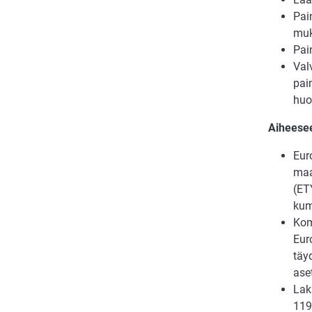
Pai
muka
Pai
Val
pai
huol
Aiheesee
Eur
maa
(ET
kumo
Kom
Eur
täy
ase
Lak
119