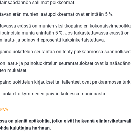
 lainsäädännön sallimat poikkeamat.
ttavan erän munien laatupoikkeamat ovat enintään 5 %.
ttavassa erässä on munien yksikköpainojen kokonaisvirhepoik
lipainoisia munia enintään 5 %. Jos tarkastettavassa erässä on 
 laatu- ja painovirheprosentti kaksinkertaistettava.
 painoluokittelun seurantaa on tehty pakkaamossa säännöllisest
 laatu- ja painoluokittelun seurantatulokset ovat lainsäädän
ten mukaiset.
 painoluokittelun kirjaukset tai tallenteet ovat pakkaamossa tark
 luokiteltu kymmenen päivän kuluessa muninnasta.
sa on pieniä epäkohtia, jotka eivät heikennä elintarviketurvall
ohda kuluttajaa harhaan.