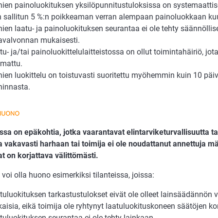
ien painoluokituksen yksilöpunnitustuloksissa on systemaatt
n sallitun 5 %:n poikkeaman verran alempaan painoluokkaan ku
ien laatu- ja painoluokituksen seurantaa ei ole tehty säännöllis
valvonnan mukaisesti.
u- ja/tai painoluokittelulaitteistossa on ollut toimintahäiriö, jota
mattu.
ien luokittelu on toistuvasti suoritettu myöhemmin kuin 10 päi
innasta.
sa on epäkohtia, jotka vaarantavat elintarviketurvallisuutta ta
a vakavasti harhaan tai toimija ei ole noudattanut annettuja m
 on korjattava välittömästi.
voi olla huono esimerkiksi tilanteissa, joissa:
tuluokituksen tarkastustulokset eivät ole olleet lainsäädännön
aisia, eikä toimija ole ryhtynyt laatuluokituskoneen säätöjen ko
tuluokituksen seurantaa ei ole tehty lainkaan.