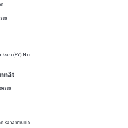
en
ossa
uksen (EY) N:o
nnät
ksessa.
aan kananmunia