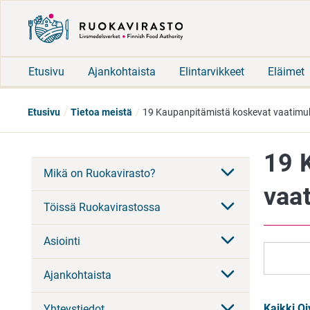
Etusivu
Ajankohtaista
Elintarvikkeet
Eläimet
Etusivu
Tietoa meistä
19 Kaupanpitämistä koskevat vaatimu
19 
Mikä on Ruokavirasto?
vaa
Töissä Ruokavirastossa
Asiointi
Ajankohtaista
Kaikki Oi
Yhteystiedot