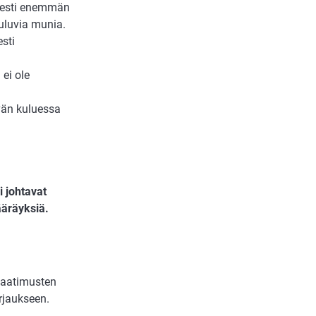
isesti enemmän
uluvia munia.
esti
 ei ole
vän kuluessa
i johtavat
ääräyksiä.
 vaatimusten
rjaukseen.