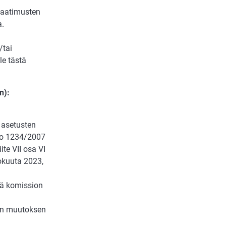
 vaatimusten
a.
/tai
le tästä
n):
 asetusten
N:o 1234/2007
iite VII osa VI
okuuta 2023,
kä komission
äen muutoksen