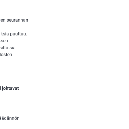
sen seurannan
auksia puuttuu.
ksen
ittäisiä
ulosten
i johtavat
nsäädännön