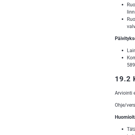
Ruo
lin
Ruo
val
Päivityks
Lai
Kom
589
19.2 
Arviointi
Ohje/ver
Huomioit
Tät