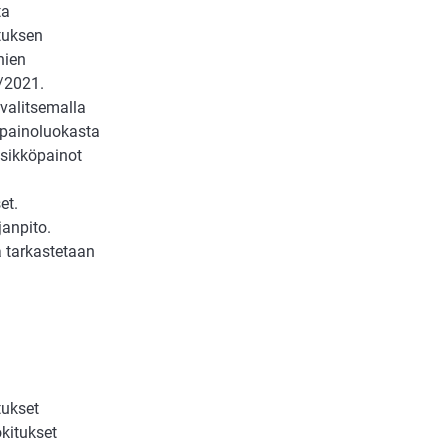
ta
ituksen
nien
/2021.
valitsemalla
 painoluokasta
sikköpainot
et.
janpito.
 tarkastetaan
tukset
kitukset