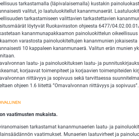
eellisuus tarkastamalla (läpivalaisemalla) kustakin painoluokas
unnaisesti valitut, jo laatuluokitellut kananmunaerät. Laatuluok
eellisuuden tarkastamiseen valittavien tarkastettavien kananmu
situsmäärät löytyvät Ruokaviraston ohjeesta 6477/04.02.00.01
kastetaan kananmunapakkaamon painoluokittelun oikeellisuus 
kaamon varastosta painoluokiteltujen kananmunien jokaisesta
unnaisesti 10 kappaleen kananmunaerä. Valitun erän munien yk
nitaan.
valvonnan laatu- ja painoluokituksen laatu- ja punnituskirjauks
kkeamat, korjaavat toimenpiteet ja korjaavien toimenpiteiden kir
valvonnan riittävyys ja sopivuus sekä tarvittaessa suunnitelma
eltaen ohjeen 1.6 liitettä ”Omavalvonnan riittävyys ja sopivuus”.
 on vaatimusten mukaista.
viranomaisen tarkastamat kananmunaerien laatu- ja painoluoki
 lainsäädännön vaatimukset. Munaerien laatuvirheet ja painoluo