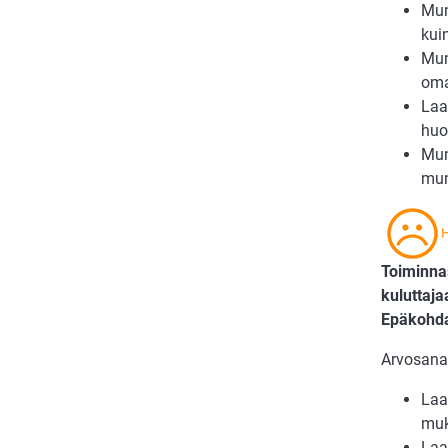
Mun
kui
Mun
oma
Laat
huo
Mun
mun
Toiminnas
kuluttaja
Epäkohdat
Arvosana 
Laa
muk
Laa