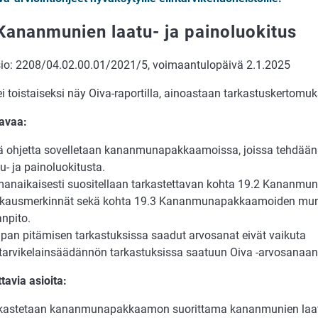
Kananmunien laatu- ja painoluokitus
sio: 2208/04.02.00.01/2021/5, voimaantulopäivä 2.1.2025
 ei toistaiseksi näy Oiva-raportilla, ainoastaan tarkastuskertomu
avaa:
ä ohjetta sovelletaan kananmunapakkaamoissa, joissa tehdää
u- ja painoluokitusta.
anaikaisesti suositellaan tarkastettavan kohta 19.2 Kananmun
kausmerkinnät sekä kohta 19.3 Kananmunapakkaamoiden mun
anpito.
pan pitämisen tarkastuksissa saadut arvosanat eivät vaikuta
ntarvikelainsäädännön tarkastuksissa saatuun Oiva -arvosanaan
tavia asioita:
kastetaan kananmunapakkaamon suorittama kananmunien laat