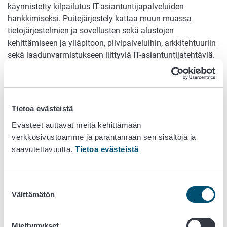
käynnistetty kilpailutus IT-asiantuntijapalveluiden
hankkimiseksi. Puitejärjestely kattaa muun muassa
tietojärjestelmien ja sovellusten sekä alustojen
kehittämiseen ja ylläpitoon, pilvipalveluihin, arkkitehtuuriin
sekä laadunvarmistukseen liittyviä IT-asiantuntijatehtäviä.
Ruokavirasto on kustannuksilla mitattuna puitejärjestelyn
suurin käyttäjä. Puitesopimuskauden arvosta
Ruokaviraston arvioitu osuus on korkeintaan
Tietoa evästeistä
171 miljoonaa euroa. Kokonaisarvo on laskettu kuudelle
vuodelle.
Evästeet auttavat meitä kehittämään
verkkosivustoamme ja parantamaan sen sisältöjä ja
Yhteishankinta on Ruokavirastolle keskeinen väline
saavutettavuutta.
Tietoa evästeistä
varmistaa, että virasto pysyy kehittämään ja ylläpitämään
kriittisiä tietojärjestelmiään pitkäjänteisesti, turvallisesti ja
kustannustehokkaasti.
Suostumuksen
Välttämätön
valinta
”Tarvitsemme vahvaa ja monipuolista IT-asiantuntemusta
tukemaan ruokaturvallisuuden valvonnan lisäksi eläinten
terveyden ja hyvinvoinnin, kasvinterveyden sekä maa- ja
Mieltymykset