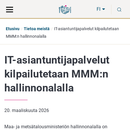
Siirry
Siirry
H
suoraan
koko
FI
sisältöön
sivuston
hakuun
Etusivu
Tietoa meistä
IT-asiantuntijapalvelut kilpailutetaan
MMM:n hallinnonalalla
IT-asiantuntijapalvelut
kilpailutetaan MMM:n
hallinnonalalla
20. maaliskuuta 2026
Maa- ja metsätalousministeriön hallinnonalalla on