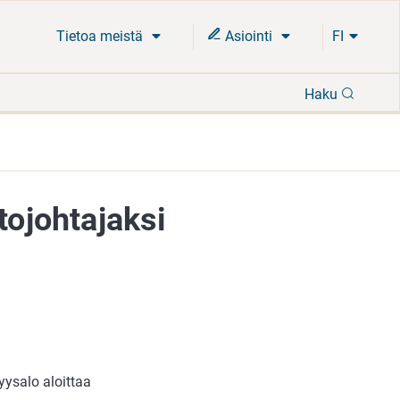
Tietoa meistä
Asiointi
FI
Hae
Haku
tojohtajaksi
yysalo aloittaa