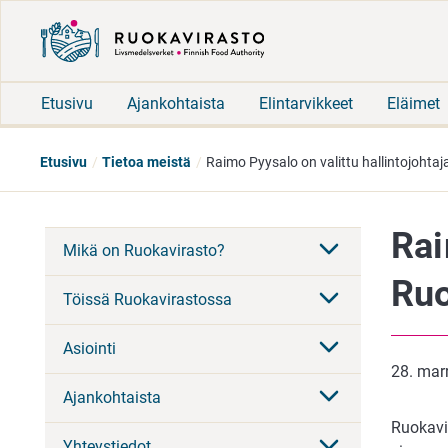
Etusivu
Ajankohtaista
Elintarvikkeet
Eläimet
Etusivu
Tietoa meistä
Raimo Pyysalo on valittu hallintojohta
Rai
Mikä on Ruokavirasto?
Ruo
Töissä Ruokavirastossa
Asiointi
28. mar
Ajankohtaista
Ruokavi
Yhteystiedot