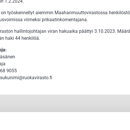
an 1.2.2024.
 on työskennellyt aiemmin Maahanmuuttovirastossa henkilöstö
usvoimissa viimeksi prikaatinkomentajana.
raston hallintojohtajan viran hakuaika päättyi 3.10.2023. Mä
än haki 44 henkilöä.
oja:
Räsänen
aja
568 9055
.sukunimi@ruokavirasto.fi