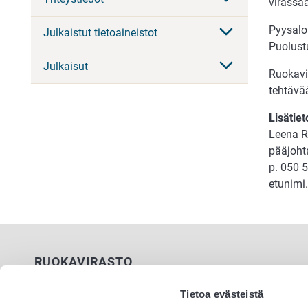
virassa
Pyysalo
Julkaistut tietoaineistot
Puolust
Julkaisut
Ruokavi
tehtävä
Lisätiet
Leena 
pääjoht
p. 050 
etunimi
RUOKAVIRASTO
PL 100
Tietoa evästeistä