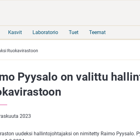
Siirry
Siirry
suoraan
koko
sisältöön
sivuston
hakuun
Kasvit
Laboratorio
Tuet
Teemat
jaksi Ruokavirastoon
mo Pyysalo on valittu hallin
kavirastoon
raskuuta 2023
raston uudeksi hallintojohtajaksi on nimitetty Raimo Pyysalo. P