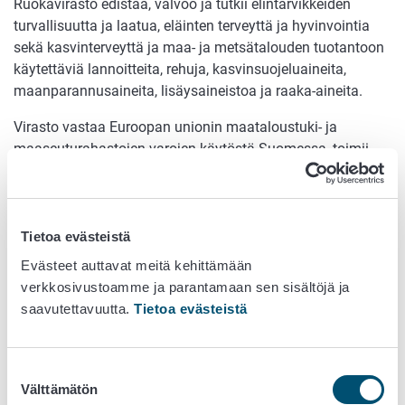
Ruokavirasto edistää, valvoo ja tutkii elintarvikkeiden
turvallisuutta ja laatua, eläinten terveyttä ja hyvinvointia
sekä kasvinterveyttä ja maa- ja metsätalouden tuotantoon
käytettäviä lannoitteita, rehuja, kasvinsuojeluaineita,
maanparannusaineita, lisäysaineistoa ja raaka-aineita.
Virasto vastaa Euroopan unionin maataloustuki- ja
maaseuturahastojen varojen käytöstä Suomessa, toimii
Suomen maksajavirastona ja hallinnoi EU- ja kansallisia
tukia.
Virastoa valmisteltiin useampi vuosi. Lue valmistelusta
Tietoa evästeistä
maa- ja metsätalousministeriön sivuilta:
Evästeet auttavat meitä kehittämään
https://mmm.fi/ruokavirasto
verkkosivustoamme ja parantamaan sen sisältöjä ja
saavutettavuutta.
Tietoa evästeistä
Uutisia valmistelun ajalta
6.11.2018 Ruokaviraston hallintojohtajaksi Maria Teirikko
Suostumuksen
Välttämätön
13.9.2018 Ruokaviraston pääjohtajaksi Antti-Jussi
valinta