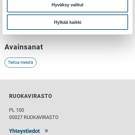
Hyväksy valitut
Ulla Poutiainen, Liisa Maunuksela, Stina Itkonen ja Petra
Svahn
etunimi.sukunimi@ruokavirasto.fi
Hylkää kaikki
Avainsanat
Tietoa meistä
RUOKAVIRASTO
PL 100
00027 RUOKAVIRASTO
Yhteystiedot