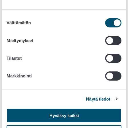
Ruokaviraston ja sen toimialan laajuus ja merkityksellisyys
näkyvät raportissa, ja kriisitilanteissa tämä on vain
Suostumuksen
korostunut. Raporttiin on koottu monipuolisesti tietoa
Välttämätön
valinta
viraston oman jalanjäljen pienentämiseen tähtäävistä
toimista sekä asiakkaiden ja muiden sidosryhmien
suuntaan tehtävästä työstä eli ns. kädenjäljestä koskien
Mieltymykset
YK:n kestävän kehityksen tavoitteita SDG:t 2 Ei nälkää, 3
Terveyttä ja hyvinvointia, 8 Ihmisarvoista työtä ja
Tilastot
talouskasvua sekä 12 Vastuullista kuluttamista. Raportti
toimii hyvänä lähtökohtana kestävän kehityksen ohjelman
laadinnalle, minkä on tarkoitus alkaa syksyllä.
Markkinointi
Olemme ylpeitä Ruokaviraston vastuullisesta työkentästä
ja vastuullisuuteen sitoutuneesta henkilöstöstä. Uskomme,
että jokainen lukija löytää raportista jotain uutta tietoa
Näytä tiedot
myös itselleen.
Ruokaviraston vastuullisuusraportti
Hyväksy kaikki
Lisätietoja: