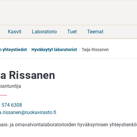
Siirry
Siirry
suoraan
koko
sisältöön
sivuston
hakuun
Kasvit
Laboratorio
Tuet
Teemat
n yhteystiedot
Hyväksytyt laboratoriot
Taija Rissanen
ja Rissanen
siantuntija
 574 6308
ja.rissanen@ruokavirasto.fi
ais- ja omavalvontalaboratorioiden hyväksymisen yhteyshenkil