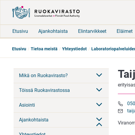
Etusivu
Ajankohtaista
Elintarvikkeet
Eläimet
Etusivu
Tietoa meistä
Yhteystiedot
Laboratoriopalveluide
Tai
Mikä on Ruokavirasto?
erityisa
Töissä Ruokavirastossa
050
Asiointi
tai
Ajankohtaista
Viranom
Yhteystiedot