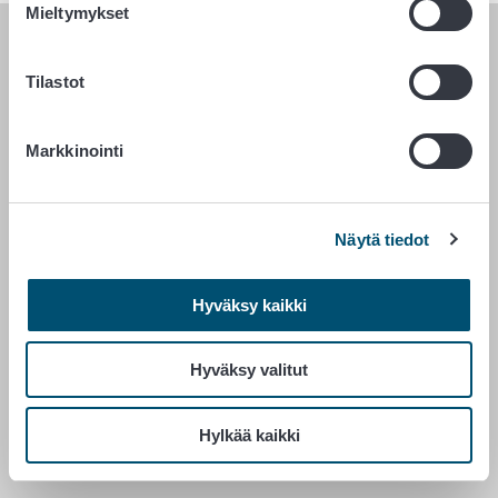
Mieltymykset
RUOKAVIRASTO
Tilastot
PL 100
00027 RUOKAVIRASTO
Markkinointi
Yhteystiedot
Palaute
Näytä tiedot
Tietosuojailmoitus
Saavutettavuusseloste
Hyväksy kaikki
Tietoa sivustosta
Evästeasetukset
Hyväksy valitut
Hylkää kaikki
Vaihde 029 530 0400