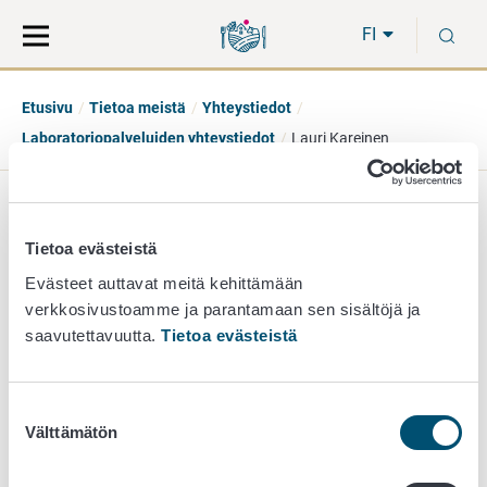
Siirry
Siirry
H
suoraan
koko
FI
sisältöön
sivuston
hakuun
Etusivu
Tietoa meistä
Yhteystiedot
Laboratoriopalveluiden yhteystiedot
Lauri Kareinen
Lauri Kareinen
Tietoa evästeistä
erikoistutkija
Evästeet auttavat meitä kehittämään
verkkosivustoamme ja parantamaan sen sisältöjä ja
eläinterveystutkimuksen yksikkö
saavutettavuutta.
Tietoa evästeistä
050 433 4228
lauri.kareinen@ruokavirasto.fi
Suostumuksen
Välttämätön
valinta