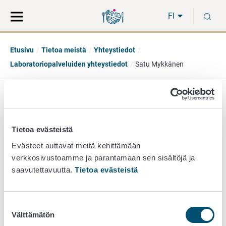
Siirry
Siirry
H
suoraan
koko
FI
sisältöön
sivuston
hakuun
Etusivu
Tietoa meistä
Yhteystiedot
Laboratoriopalveluiden yhteystiedot
Satu Mykkänen
Satu Mykkänen
erikoistutkija
Tietoa evästeistä
Evästeet auttavat meitä kehittämään
kemian yksikkö
verkkosivustoamme ja parantamaan sen sisältöjä ja
050 560 9982
saavutettavuutta.
Tietoa evästeistä
satu.mykkanen@ruokavirasto.fi
Kemialliset tutkimukset.
Suostumuksen
Välttämätön
valinta