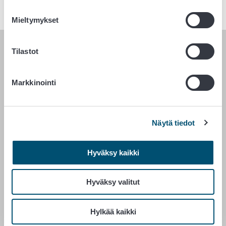
Mieltymykset
Tilastot
RUOKAVIRASTO
PL 100
Markkinointi
00027 RUOKAVIRASTO
Yhteystiedot
Näytä tiedot
Palaute
Tietosuojailmoitus
Hyväksy kaikki
Saavutettavuusseloste
Tietoa sivustosta
Evästeasetukset
Hyväksy valitut
Hylkää kaikki