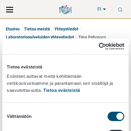
Siirry
Siirry
H
suoraan
koko
FI
sisältöön
sivuston
hakuun
Etusivu
Tietoa meistä
Yhteystiedot
Laboratoriopalveluiden yhteystiedot
Tiina Peltopuro
Tiina Peltopuro
Tietoa evästeistä
yksikönjohtaja
Evästeet auttavat meitä kehittämään
verkkosivustoamme ja parantamaan sen sisältöjä ja
mikrobiologian yksikkö
saavutettavuutta.
Tietoa evästeistä
050 328 8637
tiina.peltopuro@ruokavirasto.fi
Suostumuksen
Välttämätön
valinta