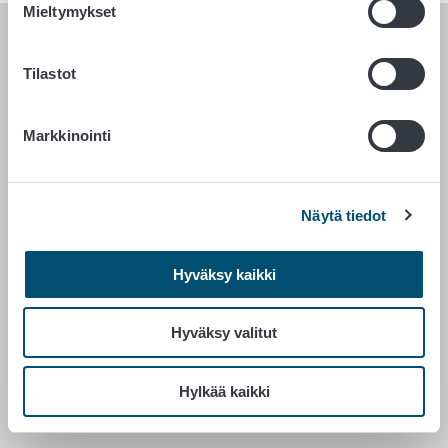
Mieltymykset
RUOKAVIRASTO
Tilastot
PL 100
00027 RUOKAVIRASTO
Markkinointi
Yhteystiedot
Palaute
Näytä tiedot
Tietosuojailmoitus
Saavutettavuusseloste
Hyväksy kaikki
Tietoa sivustosta
Evästeasetukset
Hyväksy valitut
Hylkää kaikki
Vaihde 029 530 0400