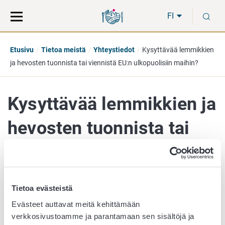
Siirry
Siirry
H
suoraan
koko
FI
sisältöön
sivuston
hakuun
Etusivu
Tietoa meistä
Yhteystiedot
Kysyttävää lemmikkien
ja hevosten tuonnista tai viennistä EU:n ulkopuolisiin maihin?
Kysyttävää lemmikkien ja
hevosten tuonnista tai
viennistä EU:n
ulkopuolisiin maihin?
Tietoa evästeistä
Evästeet auttavat meitä kehittämään
verkkosivustoamme ja parantamaan sen sisältöjä ja
lentoasema@ruokavirasto.fi
(kaupallisesti tuotavat