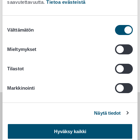
saavutettavuutta.
Tietoa evästeistä
eläimet, joita on yli 5 tai jotka matkustavat ilman
saattajaa)
kolmasmaa@ruokavirasto.fi
(matkustajan mukana
Suostumuksen
tai ei-kaupallisesti tuotavat eläimet tai eläimet, joita
Välttämätön
valinta
on alle 6)
vienti.lemmikit@ruokavirasto.fi
(lemmikkieläinten
Mieltymykset
vienti)
vienti@ruokavirasto.fi
(hevosten vienti)
Tilastot
Markkinointi
RUOKAVIRASTO
Näytä tiedot
PL 100
00027 RUOKAVIRASTO
Hyväksy kaikki