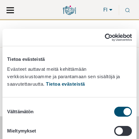
Siirry
Siirry
H
suoraan
koko
FI
sisältöön
sivuston
hakuun
Etusivu
Tietoa meistä
Yhteystiedot
Luomu -
elintarviketuotanto
Tietoa evästeistä
Elintarviketuotanto
Evästeet auttavat meitä kehittämään
verkkosivustoamme ja parantamaan sen sisältöjä ja
saavutettavuutta.
Tietoa evästeistä
luomuelintarvike@ruokavirasto.fi
Suostumuksen
Välttämätön
valinta
Mieltymykset
RUOKAVIRASTO