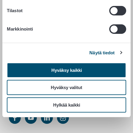
PL 100
Tilastot
00027 RUOKAVIRASTO
Yhteystiedot
Markkinointi
Palaute
Tietosuojailmoitus
Saavutettavuusseloste
Näytä tiedot
Tietoa sivustosta
Evästeasetukset
Hyväksy kaikki
Hyväksy valitut
Vaihde 029 530 0400
Hylkää kaikki