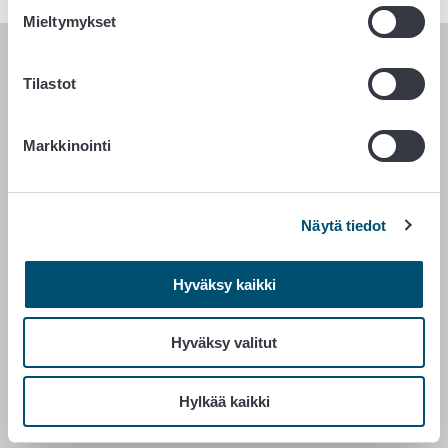
Mieltymykset
RUOKAVIRASTO
Tilastot
PL 100
Markkinointi
00027 RUOKAVIRASTO
Yhteystiedot
Palaute
Näytä tiedot
Tietosuojailmoitus
Saavutettavuusseloste
Hyväksy kaikki
Tietoa sivustosta
Evästeasetukset
Hyväksy valitut
Hylkää kaikki
Vaihde 029 530 0400