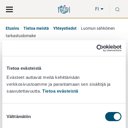
Siirry
Siirry
H
suoraan
koko
FI
sisältöön
sivuston
hakuun
Etusivu
Tietoa meistä
Yhteystiedot
Luomun sähköinen
tarkastuslomake
Luomun sähköinen
Tietoa evästeistä
tarkastuslomake
Evästeet auttavat meitä kehittämään
(tietojärjestelmä)
verkkosivustoamme ja parantamaan sen sisältöjä ja
saavutettavuutta.
Tietoa evästeistä
luomutarkastus@ruokavirasto.fi
Suostumuksen
Välttämätön
valinta