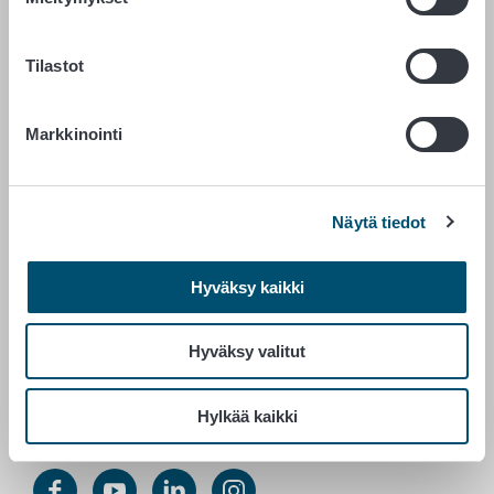
RUOKAVIRASTO
Tilastot
PL 100
00027 RUOKAVIRASTO
Markkinointi
Yhteystiedot
Palaute
Tietosuojailmoitus
Näytä tiedot
Saavutettavuusseloste
Tietoa sivustosta
Hyväksy kaikki
Evästeasetukset
Hyväksy valitut
Vaihde 029 530 0400
Hylkää kaikki