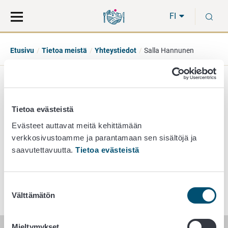
Siirry
Siirry
H
suoraan
koko
FI
sisältöön
sivuston
hakuun
Etusivu
Tietoa meistä
Yhteystiedot
Salla Hannunen
Salla Hannunen
Tietoa evästeistä
yksikönjohtaja
Evästeet auttavat meitä kehittämään
verkkosivustoamme ja parantamaan sen sisältöjä ja
riskinarvioinnin yksikkö
saavutettavuutta.
Tietoa evästeistä
040 350 9075
salla.hannunen@ruokavirasto.fi
Suostumuksen
Välttämätön
valinta
Mieltymykset