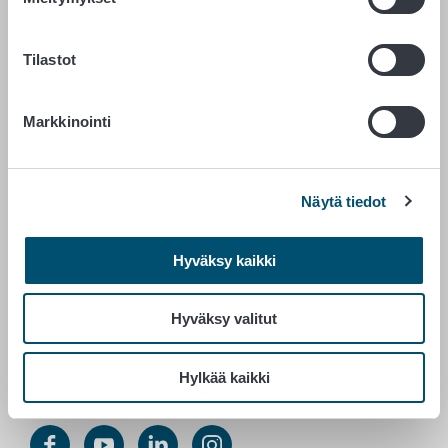
RUOKAVIRASTO
Tilastot
PL 100
00027 RUOKAVIRASTO
Markkinointi
Yhteystiedot
Palaute
Tietosuojailmoitus
Näytä tiedot
Saavutettavuusseloste
Tietoa sivustosta
Hyväksy kaikki
Evästeasetukset
Hyväksy valitut
Vaihde 029 530 0400
Hylkää kaikki