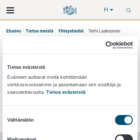
Siirry
Siirry
H
suoraan
koko
FI
sisältöön
sivuston
hakuun
Etusivu
Tietoa meistä
Yhteystiedot
Terhi Laaksonen
Terhi Laaksonen
Tietoa evästeistä
osastonjohtaja
Evästeet auttavat meitä kehittämään
verkkosivustoamme ja parantamaan sen sisältöjä ja
eläinten terveyden ja hyvinvoinnin osasto
saavutettavuutta.
Tietoa evästeistä
040 159 5812
terhi.laaksonen@ruokavirasto.fi
Suostumuksen
Välttämätön
valinta
Mieltymykset